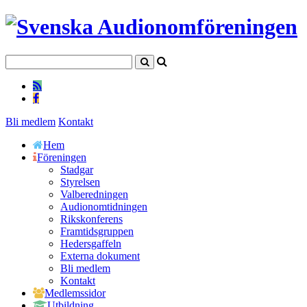
Bli medlem
Kontakt
Hem
Föreningen
Stadgar
Styrelsen
Valberedningen
Audionomtidningen
Rikskonferens
Framtidsgruppen
Hedersgaffeln
Externa dokument
Bli medlem
Kontakt
Medlemssidor
Utbildning