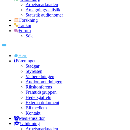
Arbetsmarknaden
Antagningsstatistik
Statistik audionomer
Forskning
Länkar
Forum
Sök
Hem
Föreningen
Stadgar
Styrelsen
Valberedningen
Audionomtidningen
Rikskonferens
Framtidsgruppen
Hedersgaffeln
Externa dokument
Bli medlem
Kontakt
Medlemssidor
Utbildning
Arbetsmarknaden