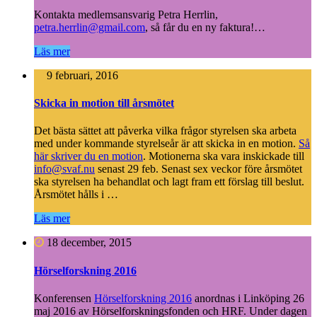
Kontakta medlemsansvarig Petra Herrlin,
petra.herrlin@gmail.com
, så får du en ny faktura!
…
Läs mer
9 februari, 2016
Skicka in motion till årsmötet
Det bästa sättet att påverka vilka frågor styrelsen ska arbeta
med under kommande styrelseår är att skicka in en motion.
Så
här skriver du en motion
.
Motionerna ska vara inskickade till
info@svaf.nu
senast 29 feb. Senast sex veckor före årsmötet
ska styrelsen ha behandlat och lagt fram ett förslag till beslut.
Årsmötet hålls i
…
Läs mer
18 december, 2015
Hörselforskning 2016
Konferensen
Hörselforskning 2016
anordnas i Linköping 26
maj 2016 av Hörselforskningsfonden och HRF. Under dagen