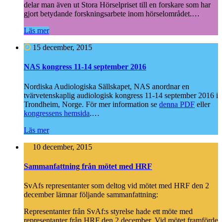
delar man även ut Stora Hörselpriset till en forskare som har
gjort betydande forskningsarbete inom hörselområdet.
…
Läs mer
15 december, 2015
NAS kongress 11-14 september 2016
Nordiska Audiologiska Sällskapet, NAS anordnar en
tvärvetenskaplig audiologisk kongress 11-14 september 2016 i
Trondheim, Norge. För mer information se
denna PDF
eller
kongressens hemsida
.…
Läs mer
10 december, 2015
Sammanfattning från mötet med HRF
SvAfs representanter som deltog vid mötet med HRF den 2
december lämnar följande sammanfattning:
Representanter från SvAf:s styrelse hade ett möte med
representanter från HRF den 2 december. Vid mötet framförde