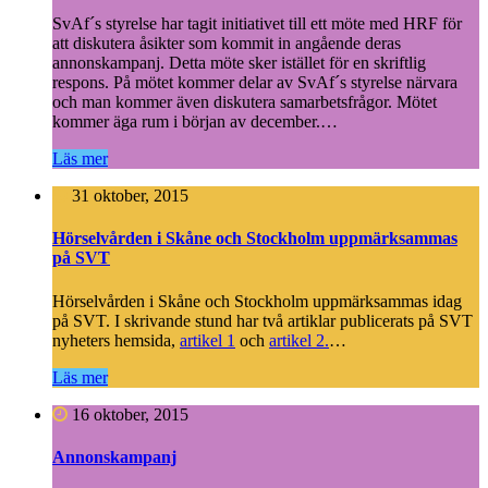
SvAf´s styrelse har tagit initiativet till ett möte med HRF för
att diskutera åsikter som kommit in angående deras
annonskampanj. Detta möte sker istället för en skriftlig
respons. På mötet kommer delar av SvAf´s styrelse närvara
och man kommer även diskutera samarbetsfrågor. Mötet
kommer äga rum i början av december.
…
Läs mer
31 oktober, 2015
Hörselvården i Skåne och Stockholm uppmärksammas
på SVT
Hörselvården i Skåne och Stockholm uppmärksammas idag
på SVT. I skrivande stund har två artiklar publicerats på SVT
nyheters hemsida,
artikel 1
och
artikel 2.
…
Läs mer
16 oktober, 2015
Annonskampanj