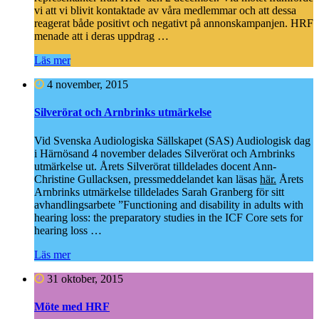
vi att vi blivit kontaktade av våra medlemmar och att dessa
reagerat både positivt och negativt på annonskampanjen. HRF
menade att i deras uppdrag
…
Läs mer
4 november, 2015
Silverörat och Arnbrinks utmärkelse
Vid Svenska Audiologiska Sällskapet (SAS) Audiologisk dag
i Härnösand 4 november delades Silverörat och Arnbrinks
utmärkelse ut. Årets Silverörat tilldelades docent Ann-
Christine Gullacksen, pressmeddelandet kan läsas
här.
Årets
Arnbrinks utmärkelse tilldelades Sarah Granberg för sitt
avhandlingsarbete ”Functioning and disability in adults with
hearing loss: the preparatory studies in the ICF Core sets for
hearing loss
…
Läs mer
31 oktober, 2015
Möte med HRF