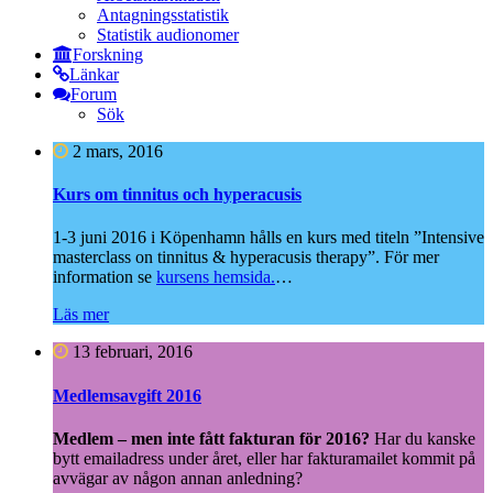
Antagningsstatistik
Statistik audionomer
Forskning
Länkar
Forum
Sök
2 mars, 2016
Kurs om tinnitus och hyperacusis
1-3 juni 2016 i Köpenhamn hålls en kurs med titeln ”Intensive
masterclass on tinnitus & hyperacusis therapy”. För mer
information se
kursens hemsida.
…
Läs mer
13 februari, 2016
Medlemsavgift 2016
Medlem – men inte fått fakturan för 2016?
Har du kanske
bytt emailadress under året, eller har fakturamailet kommit på
avvägar av någon annan anledning?