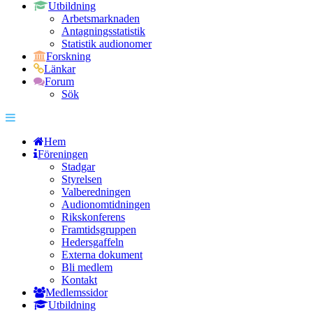
Utbildning
Arbetsmarknaden
Antagningsstatistik
Statistik audionomer
Forskning
Länkar
Forum
Sök
Hem
Föreningen
Stadgar
Styrelsen
Valberedningen
Audionomtidningen
Rikskonferens
Framtidsgruppen
Hedersgaffeln
Externa dokument
Bli medlem
Kontakt
Medlemssidor
Utbildning