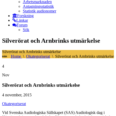
Arbetsmarknaden
Antagningsstatistik
Statistik audionomer
Forskning
Länkar
Forum
Sök
Silverörat och Arnbrinks utmärkelse
Silverörat och Arnbrinks utmärkelse
ons
Home
\
Okategoriserat
\
Silverörat och Arnbrinks utmärkelse
4
Nov
Silverörat och Arnbrinks utmärkelse
4 november, 2015
Okategoriserat
Vid Svenska Audiologiska Sällskapet (SAS) Audiologisk dag i