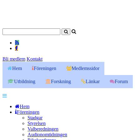
Bli medlem
Kontakt
Hem
Föreningen
Medlemssidor
Utbildning
Forskning
Länkar
Forum
Hem
Föreningen
Stadgar
Styrelsen
Valberedningen
Audionomtidningen