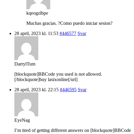
kqeogzlbpe
Muchas gracias. ?Como puedo iniciar sesion?
28 april, 2023 kl. 11:53
#446577
Svar
DarrylTum
[blockquote]BBCode you used is not allowed.
[/blockquote]buy lasixonline[/url]
28 april, 2023 kl. 22:15
#446595
Svar
EyeNag
I’m tired of getting different answers on [blockquote]BBCode