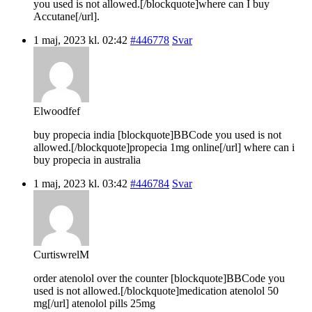
you used is not allowed.[/blockquote]where can I buy
Accutane[/url].
1 maj, 2023 kl. 02:42
#446778
Svar
Elwoodfef
buy propecia india [blockquote]BBCode you used is not
allowed.[/blockquote]propecia 1mg online[/url] where can i
buy propecia in australia
1 maj, 2023 kl. 03:42
#446784
Svar
CurtiswrelM
order atenolol over the counter [blockquote]BBCode you
used is not allowed.[/blockquote]medication atenolol 50
mg[/url] atenolol pills 25mg