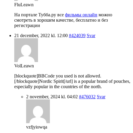
FluLeawn
На портале Тубба.ру все
фильмы онлайн
можно
смотреть в хорошем качестве, бесплатно и без
регистрации
21 december, 2022 kl. 12:00
#424039
Svar
VolLeawn
[blockquote]BBCode you used is not allowed.
[/blockquote]Nordic Spirit[/url] is a popular brand of pouches,
especially popular in the countries of the north.
2 november, 2024 kl. 04:02
#476032
Svar
vzfjyiowqa