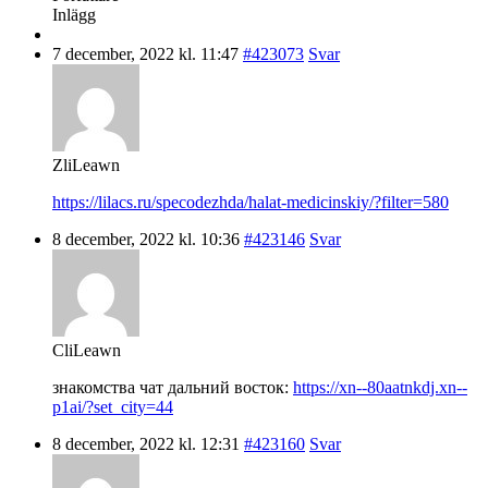
Inlägg
7 december, 2022 kl. 11:47
#423073
Svar
ZliLeawn
https://lilacs.ru/specodezhda/halat-medicinskiy/?filter=580
8 december, 2022 kl. 10:36
#423146
Svar
CliLeawn
знакомства чат дальний восток:
https://xn--80aatnkdj.xn--
p1ai/?set_city=44
8 december, 2022 kl. 12:31
#423160
Svar