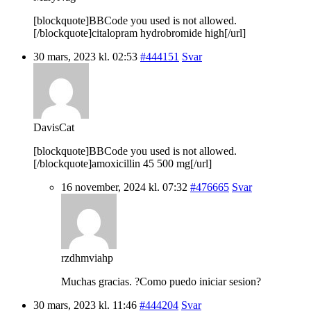
[blockquote]BBCode you used is not allowed.
[/blockquote]citalopram hydrobromide high[/url]
30 mars, 2023 kl. 02:53
#444151
Svar
DavisCat
[blockquote]BBCode you used is not allowed.
[/blockquote]amoxicillin 45 500 mg[/url]
16 november, 2024 kl. 07:32
#476665
Svar
rzdhmviahp
Muchas gracias. ?Como puedo iniciar sesion?
30 mars, 2023 kl. 11:46
#444204
Svar