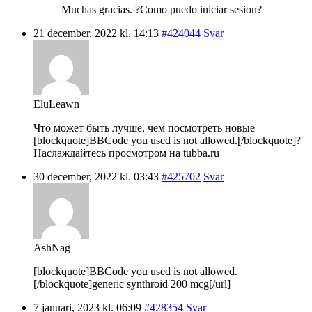
Muchas gracias. ?Como puedo iniciar sesion?
21 december, 2022 kl. 14:13
#424044
Svar
EluLeawn
Что может быть лучше, чем посмотреть новые
[blockquote]BBCode you used is not allowed.[/blockquote]?
Наслаждайтесь просмотром на tubba.ru
30 december, 2022 kl. 03:43
#425702
Svar
AshNag
[blockquote]BBCode you used is not allowed.
[/blockquote]generic synthroid 200 mcg[/url]
7 januari, 2023 kl. 06:09
#428354
Svar