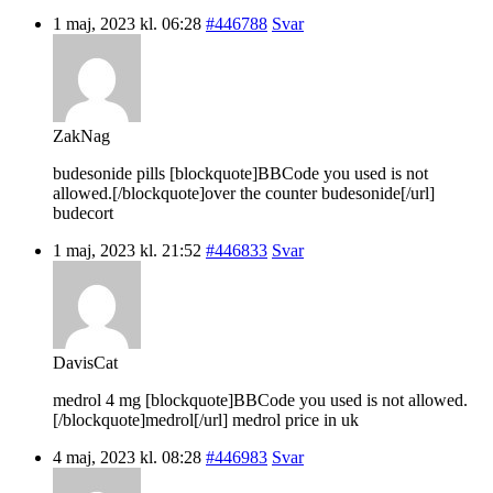
1 maj, 2023 kl. 06:28
#446788
Svar
ZakNag
budesonide pills [blockquote]BBCode you used is not
allowed.[/blockquote]over the counter budesonide[/url]
budecort
1 maj, 2023 kl. 21:52
#446833
Svar
DavisCat
medrol 4 mg [blockquote]BBCode you used is not allowed.
[/blockquote]medrol[/url] medrol price in uk
4 maj, 2023 kl. 08:28
#446983
Svar