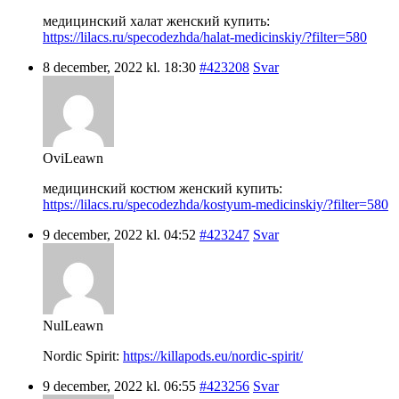
медицинский халат женский купить:
https://lilacs.ru/specodezhda/halat-medicinskiy/?filter=580
8 december, 2022 kl. 18:30
#423208
Svar
OviLeawn
медицинский костюм женский купить:
https://lilacs.ru/specodezhda/kostyum-medicinskiy/?filter=580
9 december, 2022 kl. 04:52
#423247
Svar
NulLeawn
Nordic Spirit:
https://killapods.eu/nordic-spirit/
9 december, 2022 kl. 06:55
#423256
Svar