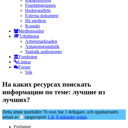
Rikskonferens
Framtidsgruppen
Hedersgaffeln
Externa dokument
Bli medlem
Kontakt
Medlemssidor
Utbildning
Arbetsmarknaden
Antagningsstatistik
Statistik audionomer
Forskning
Länkar
Forum
Sök
На каких ресурсах поискать
информацию по теме: лучшие из
лучших?
Detta ämne innehåller 76 svar, har 1 deltagare, och uppdaterades
senast av
epqpyrqnzb
1 år, 8 månader sedan
.
Författare