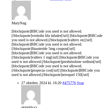
MaryNag
[blockquote]BBCode you used is not allowed.
[/blockquote]ventolin hfa inhaler[/url] [blockquote]BBCode
you used is not allowed.[/blockquote]valtrex otc[/url]
[blockquote]BBCode you used is not allowed.
[/blockquote]finasteride 5mg coupon[/url]
[blockquote]BBCode you used is not allowed.
[/blockquote]valtrex 1 mg[/url] [blockquote]BBCode you
used is not allowed.[/blockquote]prednisolone sodium[/url]
[blockquote]BBCode you used is not allowed.
[/blockquote]propecia cost[/url] [blockquote]BBCode you
used is not allowed.[/blockquote]seroquel 150[/url]
27 oktober, 2024 kl. 16:20
#475776
Svar
skttgfdyxz