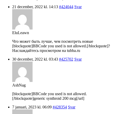
21 december, 2022 kl. 14:13
#424044
Svar
EluLeawn
Что может быть лучше, чем посмотреть новые
[blockquote]BBCode you used is not allowed.[/blockquote]?
Наслаждайтесь просмотром на tubba.ru
30 december, 2022 kl. 03:43
#425702
Svar
AshNag
[blockquote]BBCode you used is not allowed.
[/blockquote]generic synthroid 200 mcg[/url]
7 januari, 2023 kl. 06:09
#428354
Svar