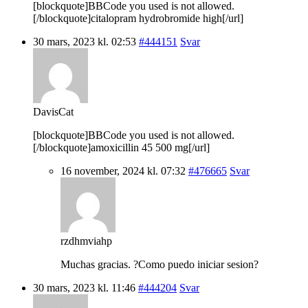
[blockquote]BBCode you used is not allowed.
[/blockquote]citalopram hydrobromide high[/url]
30 mars, 2023 kl. 02:53
#444151
Svar
DavisCat
[blockquote]BBCode you used is not allowed.
[/blockquote]amoxicillin 45 500 mg[/url]
16 november, 2024 kl. 07:32
#476665
Svar
rzdhmviahp
Muchas gracias. ?Como puedo iniciar sesion?
30 mars, 2023 kl. 11:46
#444204
Svar