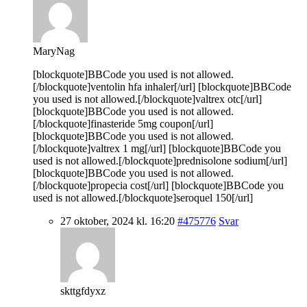
MaryNag
[blockquote]BBCode you used is not allowed.
[/blockquote]ventolin hfa inhaler[/url] [blockquote]BBCode
you used is not allowed.[/blockquote]valtrex otc[/url]
[blockquote]BBCode you used is not allowed.
[/blockquote]finasteride 5mg coupon[/url]
[blockquote]BBCode you used is not allowed.
[/blockquote]valtrex 1 mg[/url] [blockquote]BBCode you
used is not allowed.[/blockquote]prednisolone sodium[/url]
[blockquote]BBCode you used is not allowed.
[/blockquote]propecia cost[/url] [blockquote]BBCode you
used is not allowed.[/blockquote]seroquel 150[/url]
27 oktober, 2024 kl. 16:20
#475776
Svar
skttgfdyxz