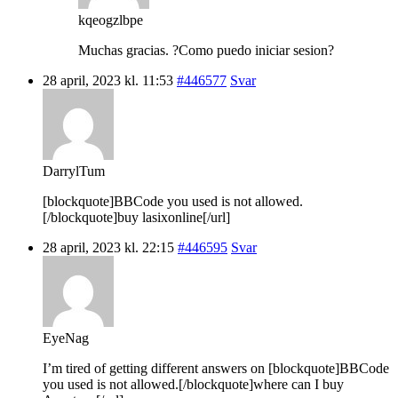
kqeogzlbpe
Muchas gracias. ?Como puedo iniciar sesion?
28 april, 2023 kl. 11:53
#446577
Svar
DarrylTum
[blockquote]BBCode you used is not allowed.
[/blockquote]buy lasixonline[/url]
28 april, 2023 kl. 22:15
#446595
Svar
EyeNag
I’m tired of getting different answers on [blockquote]BBCode
you used is not allowed.[/blockquote]where can I buy