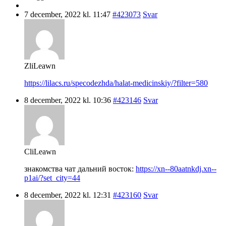
7 december, 2022 kl. 11:47
#423073
Svar
ZliLeawn
https://lilacs.ru/specodezhda/halat-medicinskiy/?filter=580
8 december, 2022 kl. 10:36
#423146
Svar
CliLeawn
знакомства чат дальний восток:
https://xn--80aatnkdj.xn--
p1ai/?set_city=44
8 december, 2022 kl. 12:31
#423160
Svar