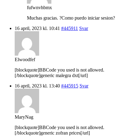
fufwnvhbmx
Muchas gracias. ?Como puedo iniciar sesion?
16 april, 2023 kl. 10:41
#445911
Svar
Elwoodfef
[blockquote]BBCode you used is not allowed.
[/blockquote]generic malegra dxt[/url]
16 april, 2023 kl. 13:40
#445915
Svar
MaryNag
[blockquote]BBCode you used is not allowed.
[/blockquote]generic zofran prices[/url]