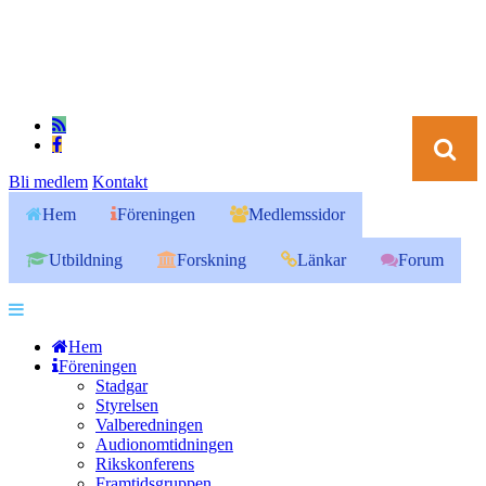
Bli medlem
Kontakt
Hem
Föreningen
Medlemssidor
Utbildning
Forskning
Länkar
Forum
Hem
Föreningen
Stadgar
Styrelsen
Valberedningen
Audionomtidningen
Rikskonferens
Framtidsgruppen