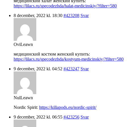
медицинский халат женский купить:
https://lilacs.ru/specodezhda/halat-medicinskiy/?filter=580
8 december, 2022 kl. 18:30
#423208
Svar
OviLeawn
медицинский костюм женский купить:
https://lilacs.ru/specodezhda/kostyum-medicinskiy/?filter=580
9 december, 2022 kl. 04:52
#423247
Svar
NulLeawn
Nordic Spirit:
https://killapods.eu/nordic-spirit/
9 december, 2022 kl. 06:55
#423256
Svar