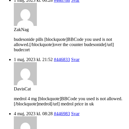
1 maj, 2023 kl. 06:28
#446788
Svar
ZakNag
budesonide pills [blockquote]BBCode you used is not
allowed.[/blockquote]over the counter budesonide[/url]
budecort
1 maj, 2023 kl. 21:52
#446833
Svar
DavisCat
medrol 4 mg [blockquote]BBCode you used is not allowed.
[/blockquote]medrol[/url] medrol price in uk
4 maj, 2023 kl. 08:28
#446983
Svar