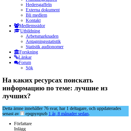
Hedersgaffeln
Externa dokument
Bli medlem
Kontakt
Medlemssidor
Utbildning
Arbetsmarknaden
Antagningsstatistik
Statistik audionomer
Forskning
Länkar
Forum
Sök
На каких ресурсах поискать
информацию по теме: лучшие из
лучших?
Detta ämne innehåller 76 svar, har 1 deltagare, och uppdaterades
senast av
epqpyrqnzb
1 år, 8 månader sedan
.
Författare
Inlägg