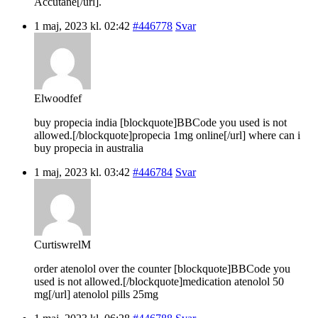
Accutane[/url].
1 maj, 2023 kl. 02:42
#446778
Svar
Elwoodfef
buy propecia india [blockquote]BBCode you used is not
allowed.[/blockquote]propecia 1mg online[/url] where can i
buy propecia in australia
1 maj, 2023 kl. 03:42
#446784
Svar
CurtiswrelM
order atenolol over the counter [blockquote]BBCode you
used is not allowed.[/blockquote]medication atenolol 50
mg[/url] atenolol pills 25mg