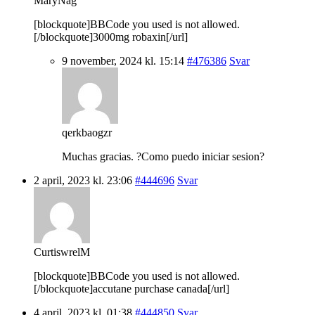
MaryNag
[blockquote]BBCode you used is not allowed.
[/blockquote]3000mg robaxin[/url]
9 november, 2024 kl. 15:14
#476386
Svar
qerkbaogzr
Muchas gracias. ?Como puedo iniciar sesion?
2 april, 2023 kl. 23:06
#444696
Svar
CurtiswrelM
[blockquote]BBCode you used is not allowed.
[/blockquote]accutane purchase canada[/url]
4 april, 2023 kl. 01:38
#444850
Svar