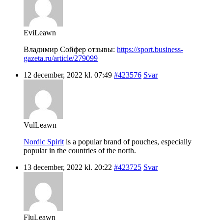
EviLeawn
Владимир Сойфер отзывы:
https://sport.business-
gazeta.ru/article/279099
12 december, 2022 kl. 07:49
#423576
Svar
VulLeawn
Nordic Spirit
is a popular brand of pouches, especially
popular in the countries of the north.
13 december, 2022 kl. 20:22
#423725
Svar
FluLeawn