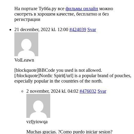
На портале Тубба.ру все
фильмы онлайн
можно
смотреть в хорошем качестве, бесплатно и без
регистрации
21 december, 2022 kl. 12:00
#424039
Svar
VolLeawn
[blockquote]BBCode you used is not allowed.
[/blockquote]Nordic Spirit[/url] is a popular brand of pouches,
especially popular in the countries of the north.
2 november, 2024 kl. 04:02
#476032
Svar
vzfjyiowqa
Muchas gracias. ?Como puedo iniciar sesion?