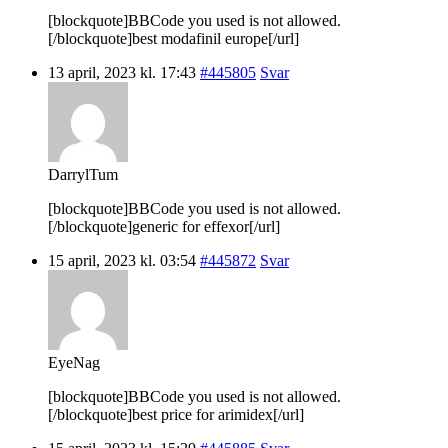
[blockquote]BBCode you used is not allowed.
[/blockquote]best modafinil europe[/url]
13 april, 2023 kl. 17:43
#445805
Svar
DarrylTum
[blockquote]BBCode you used is not allowed.
[/blockquote]generic for effexor[/url]
15 april, 2023 kl. 03:54
#445872
Svar
EyeNag
[blockquote]BBCode you used is not allowed.
[/blockquote]best price for arimidex[/url]