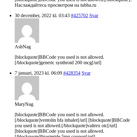
Наслаждайтесь просмотром на tubba.ru
30 december, 2022 kl. 03:43
#425702
Svar
AshNag
[blockquote]BBCode you used is not allowed.
[/blockquote]generic synthroid 200 mcg[/url]
7 januari, 2023 kl. 06:09
#428354
Svar
MaryNag
[blockquote]BBCode you used is not allowed.
[/blockquote]ventolin hfa inhaler[/url] [blockquote]BBCode
you used is not allowed.[/blockquote]valtrex otc[/url]
[blockquote]BBCode you used is not allowed.
[/blockquote]finasteride 5mg coupon[/url]