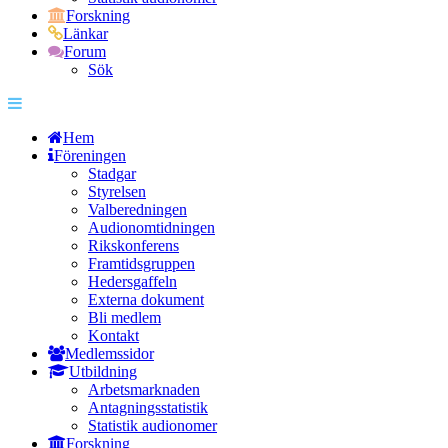
Forskning
Länkar
Forum
Sök
Hem
Föreningen
Stadgar
Styrelsen
Valberedningen
Audionomtidningen
Rikskonferens
Framtidsgruppen
Hedersgaffeln
Externa dokument
Bli medlem
Kontakt
Medlemssidor
Utbildning
Arbetsmarknaden
Antagningsstatistik
Statistik audionomer
Forskning