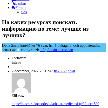
Länkar
Forum
Sök
На каких ресурсах поискать
информацию по теме: лучшие из
лучших?
Detta ämne innehåller 76 svar, har 1 deltagare, och uppdaterades
senast av
epqpyrqnzb
1 år, 8 månader sedan
.
Författare
Inlägg
7 december, 2022 kl. 11:47
#423073
Svar
ZliLeawn
https://lilacs.ru/specodezhda/halat-medicinskiy/?filter=580