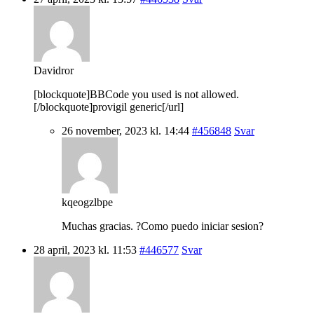
Davidror
[blockquote]BBCode you used is not allowed.
[/blockquote]provigil generic[/url]
26 november, 2023 kl. 14:44
#456848
Svar
kqeogzlbpe
Muchas gracias. ?Como puedo iniciar sesion?
28 april, 2023 kl. 11:53
#446577
Svar