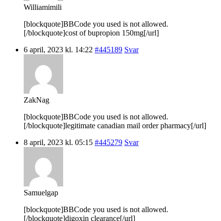
Williamimili
[blockquote]BBCode you used is not allowed.
[/blockquote]cost of bupropion 150mg[/url]
6 april, 2023 kl. 14:22
#445189
Svar
ZakNag
[blockquote]BBCode you used is not allowed.
[/blockquote]legitimate canadian mail order pharmacy[/url]
8 april, 2023 kl. 05:15
#445279
Svar
Samuelgap
[blockquote]BBCode you used is not allowed.
[/blockquote]digoxin clearance[/url]