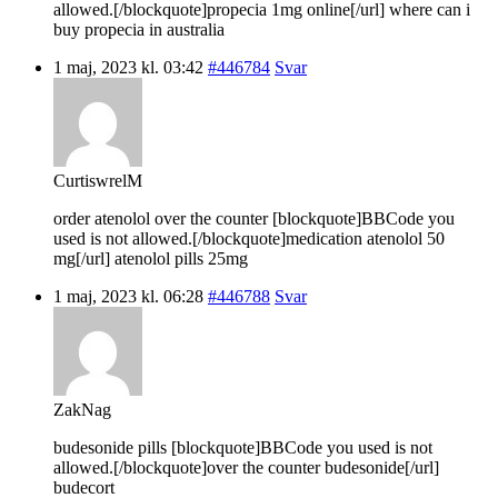
allowed.[/blockquote]propecia 1mg online[/url] where can i
buy propecia in australia
1 maj, 2023 kl. 03:42
#446784
Svar
CurtiswrelM
order atenolol over the counter [blockquote]BBCode you
used is not allowed.[/blockquote]medication atenolol 50
mg[/url] atenolol pills 25mg
1 maj, 2023 kl. 06:28
#446788
Svar
ZakNag
budesonide pills [blockquote]BBCode you used is not
allowed.[/blockquote]over the counter budesonide[/url]
budecort