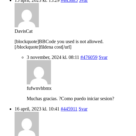
15 april, 2023 kl. 15:29
#445885
Svar
DavisCat
[blockquote]BBCode you used is not allowed.
[/blockquote]fildena cost[/url]
3 november, 2024 kl. 08:11
#476059
Svar
fufwnvhbmx
Muchas gracias. ?Como puedo iniciar sesion?
16 april, 2023 kl. 10:41
#445911
Svar