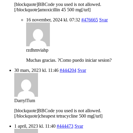
[blockquote]BBCode you used is not allowed.
[/blockquote]amoxicillin 45 500 mg[/url]
16 november, 2024 kl. 07:32
#476665
Svar
rzdhmviahp
Muchas gracias. ?Como puedo iniciar sesion?
30 mars, 2023 kl. 11:46
#444204
Svar
DarrylTum
[blockquote]BBCode you used is not allowed.
[/blockquote]cheapest tetracycline 500 mg[/url]
1 april, 2023 kl. 11:40
#444473
Svar