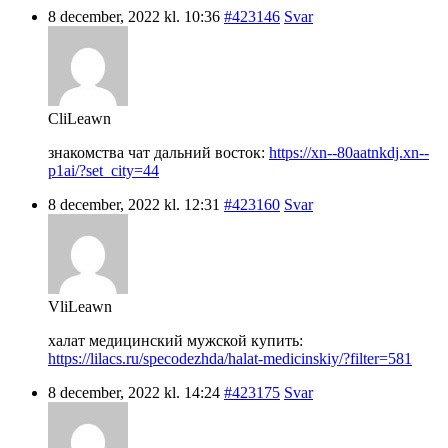
8 december, 2022 kl. 10:36
#423146
Svar
CliLeawn
знакомства чат дальний восток:
https://xn--80aatnkdj.xn--
p1ai/?set_city=44
8 december, 2022 kl. 12:31
#423160
Svar
VliLeawn
халат медицинский мужской купить:
https://lilacs.ru/specodezhda/halat-medicinskiy/?filter=581
8 december, 2022 kl. 14:24
#423175
Svar