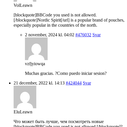
VolLeawn
[blockquote]BBCode you used is not allowed.
[/blockquote]Nordic Spirit[/url] is a popular brand of pouches,
especially popular in the countries of the north.
2 november, 2024 kl. 04:02
#476032
Svar
vzfjyiowqa
Muchas gracias. ?Como puedo iniciar sesion?
21 december, 2022 kl. 14:13
#424044
Svar
EluLeawn
Что может быть лучше, чем посмотреть новые
[blockquote]BBCode you used is not allowed.[/blockquote]?