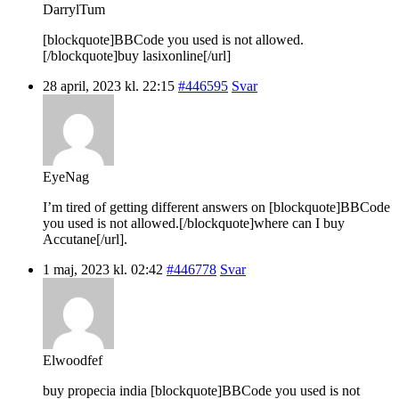
DarrylTum
[blockquote]BBCode you used is not allowed.
[/blockquote]buy lasixonline[/url]
28 april, 2023 kl. 22:15
#446595
Svar
EyeNag
I’m tired of getting different answers on [blockquote]BBCode
you used is not allowed.[/blockquote]where can I buy
Accutane[/url].
1 maj, 2023 kl. 02:42
#446778
Svar
Elwoodfef
buy propecia india [blockquote]BBCode you used is not