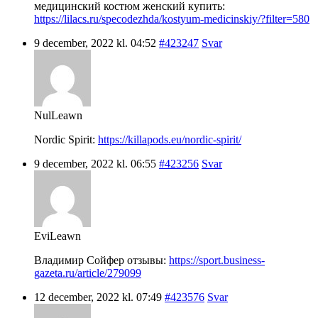
медицинский костюм женский купить:
https://lilacs.ru/specodezhda/kostyum-medicinskiy/?filter=580
9 december, 2022 kl. 04:52
#423247
Svar
NulLeawn
Nordic Spirit:
https://killapods.eu/nordic-spirit/
9 december, 2022 kl. 06:55
#423256
Svar
EviLeawn
Владимир Сойфер отзывы:
https://sport.business-
gazeta.ru/article/279099
12 december, 2022 kl. 07:49
#423576
Svar