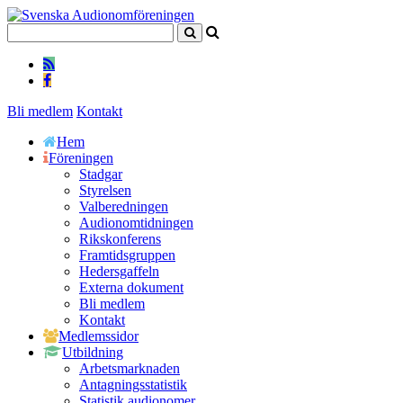
Bli medlem
Kontakt
Hem
Föreningen
Stadgar
Styrelsen
Valberedningen
Audionomtidningen
Rikskonferens
Framtidsgruppen
Hedersgaffeln
Externa dokument
Bli medlem
Kontakt
Medlemssidor
Utbildning
Arbetsmarknaden
Antagningsstatistik
Statistik audionomer