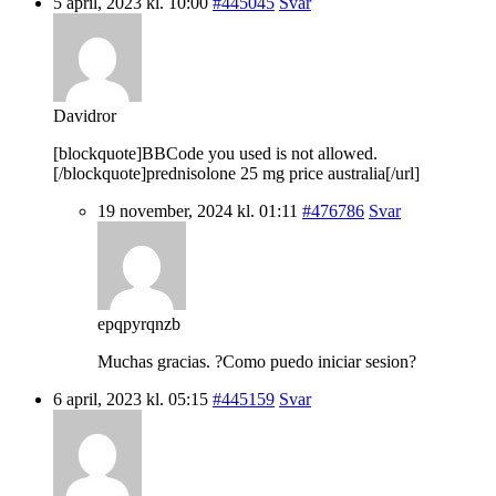
5 april, 2023 kl. 10:00
#445045
Svar
Davidror
[blockquote]BBCode you used is not allowed.
[/blockquote]prednisolone 25 mg price australia[/url]
19 november, 2024 kl. 01:11
#476786
Svar
epqpyrqnzb
Muchas gracias. ?Como puedo iniciar sesion?
6 april, 2023 kl. 05:15
#445159
Svar