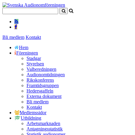
Bli medlem
Kontakt
Hem
Föreningen
Stadgar
Styrelsen
Valberedningen
Audionomtidningen
Rikskonferens
Framtidsgruppen
Hedersgaffeln
Externa dokument
Bli medlem
Kontakt
Medlemssidor
Utbildning
Arbetsmarknaden
Antagningsstatistik
Statistik audionomer