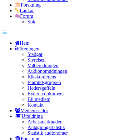
Forskning
Länkar
Forum
Sök
Hem
Föreningen
Stadgar
Styrelsen
Valberedningen
Audionomtidningen
Rikskonferens
Framtidsgruppen
Hedersgaffeln
Externa dokument
Bli medlem
Kontakt
Medlemssidor
Utbildning
Arbetsmarknaden
Antagningsstatistik
Statistik audionomer
Forskning