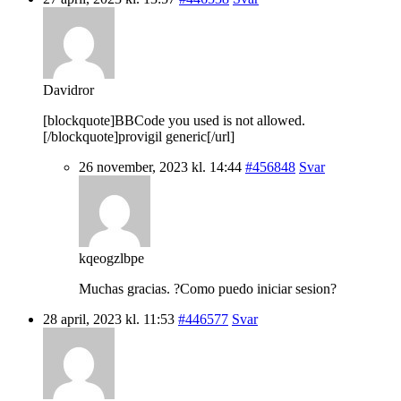
Davidror
[blockquote]BBCode you used is not allowed.
[/blockquote]provigil generic[/url]
26 november, 2023 kl. 14:44
#456848
Svar
kqeogzlbpe
Muchas gracias. ?Como puedo iniciar sesion?
28 april, 2023 kl. 11:53
#446577
Svar