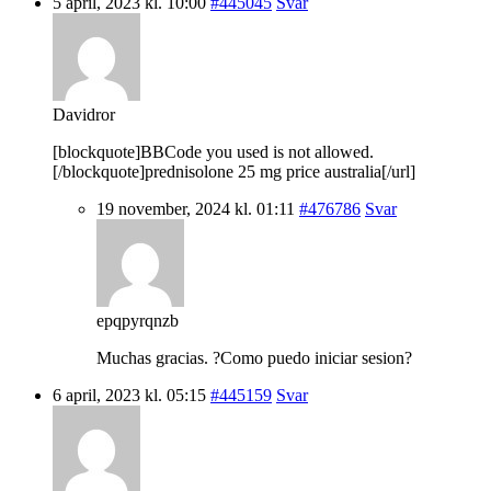
5 april, 2023 kl. 10:00
#445045
Svar
Davidror
[blockquote]BBCode you used is not allowed.
[/blockquote]prednisolone 25 mg price australia[/url]
19 november, 2024 kl. 01:11
#476786
Svar
epqpyrqnzb
Muchas gracias. ?Como puedo iniciar sesion?
6 april, 2023 kl. 05:15
#445159
Svar