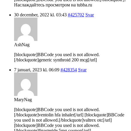
Наслаждайтесь просмотром на tubba.ru
30 december, 2022 kl. 03:43
#425702
Svar
AshNag
[blockquote]BBCode you used is not allowed.
[/blockquote]generic synthroid 200 mcg[/url]
7 januari, 2023 kl. 06:09
#428354
Svar
MaryNag
[blockquote]BBCode you used is not allowed.
[/blockquote]ventolin hfa inhaler[/url] [blockquote]BBCode
you used is not allowed.[/blockquote]valtrex otc[/url]
[blockquote]BBCode you used is not allowed.
[/blockquote]finasteride 5mg coupon[/url]