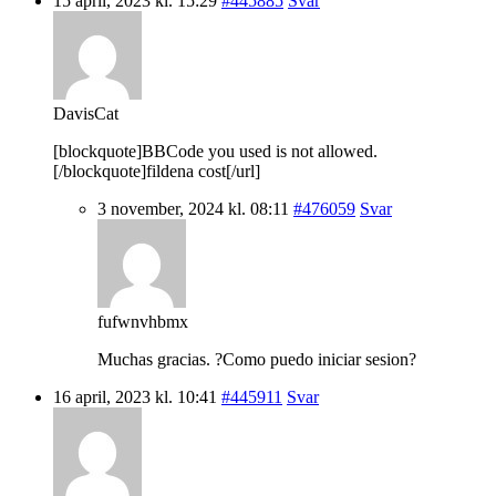
15 april, 2023 kl. 15:29
#445885
Svar
DavisCat
[blockquote]BBCode you used is not allowed.
[/blockquote]fildena cost[/url]
3 november, 2024 kl. 08:11
#476059
Svar
fufwnvhbmx
Muchas gracias. ?Como puedo iniciar sesion?
16 april, 2023 kl. 10:41
#445911
Svar