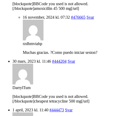
[blockquote]BBCode you used is not allowed.
[/blockquote]amoxicillin 45 500 mg[/url]
16 november, 2024 kl. 07:32
#476665
Svar
rzdhmviahp
Muchas gracias. ?Como puedo iniciar sesion?
30 mars, 2023 kl. 11:46
#444204
Svar
DarrylTum
[blockquote]BBCode you used is not allowed.
[/blockquote]cheapest tetracycline 500 mg[/url]
1 april, 2023 kl. 11:40
#444473
Svar