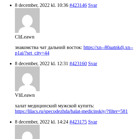
8 december, 2022 kl. 10:36
#423146
Svar
CliLeawn
знакомства чат дальний восток:
https://xn--80aatnkdj.xn--
p1ai/?set_city=44
8 december, 2022 kl. 12:31
#423160
Svar
VliLeawn
халат медицинский мужской купить:
https://lilacs.ru/specodezhda/halat-medicinskiy/?filter=581
8 december, 2022 kl. 14:24
#423175
Svar