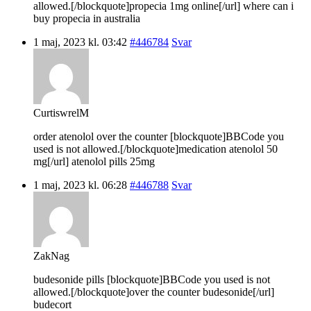
allowed.[/blockquote]propecia 1mg online[/url] where can i
buy propecia in australia
1 maj, 2023 kl. 03:42
#446784
Svar
CurtiswrelM
order atenolol over the counter [blockquote]BBCode you
used is not allowed.[/blockquote]medication atenolol 50
mg[/url] atenolol pills 25mg
1 maj, 2023 kl. 06:28
#446788
Svar
ZakNag
budesonide pills [blockquote]BBCode you used is not
allowed.[/blockquote]over the counter budesonide[/url]
budecort