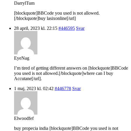
DarrylTum
[blockquote]BBCode you used is not allowed.
[/blockquote]buy lasixonline[/url]
28 april, 2023 kl. 22:15
#446595
Svar
EyeNag
I’m tired of getting different answers on [blockquote]BBCode
you used is not allowed.[/blockquote]where can I buy
Accutane[/url].
1 maj, 2023 kl. 02:42
#446778
Svar
Elwoodfef
buy propecia india [blockquote]BBCode you used is not