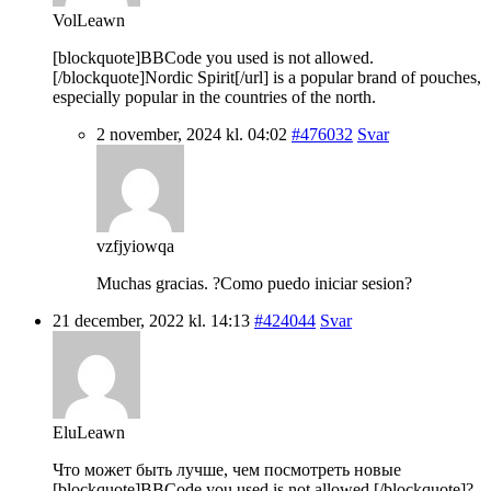
VolLeawn
[blockquote]BBCode you used is not allowed.
[/blockquote]Nordic Spirit[/url] is a popular brand of pouches,
especially popular in the countries of the north.
2 november, 2024 kl. 04:02
#476032
Svar
vzfjyiowqa
Muchas gracias. ?Como puedo iniciar sesion?
21 december, 2022 kl. 14:13
#424044
Svar
EluLeawn
Что может быть лучше, чем посмотреть новые
[blockquote]BBCode you used is not allowed.[/blockquote]?