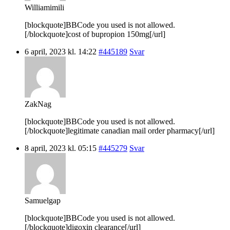
Williamimili
[blockquote]BBCode you used is not allowed.
[/blockquote]cost of bupropion 150mg[/url]
6 april, 2023 kl. 14:22
#445189
Svar
ZakNag
[blockquote]BBCode you used is not allowed.
[/blockquote]legitimate canadian mail order pharmacy[/url]
8 april, 2023 kl. 05:15
#445279
Svar
Samuelgap
[blockquote]BBCode you used is not allowed.
[/blockquote]digoxin clearance[/url]