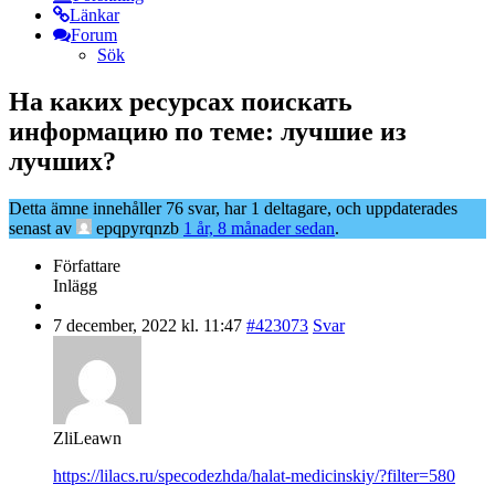
Länkar
Forum
Sök
На каких ресурсах поискать
информацию по теме: лучшие из
лучших?
Detta ämne innehåller 76 svar, har 1 deltagare, och uppdaterades
senast av
epqpyrqnzb
1 år, 8 månader sedan
.
Författare
Inlägg
7 december, 2022 kl. 11:47
#423073
Svar
ZliLeawn
https://lilacs.ru/specodezhda/halat-medicinskiy/?filter=580