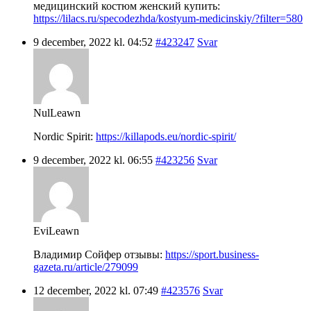
медицинский костюм женский купить:
https://lilacs.ru/specodezhda/kostyum-medicinskiy/?filter=580
9 december, 2022 kl. 04:52
#423247
Svar
NulLeawn
Nordic Spirit:
https://killapods.eu/nordic-spirit/
9 december, 2022 kl. 06:55
#423256
Svar
EviLeawn
Владимир Сойфер отзывы:
https://sport.business-
gazeta.ru/article/279099
12 december, 2022 kl. 07:49
#423576
Svar