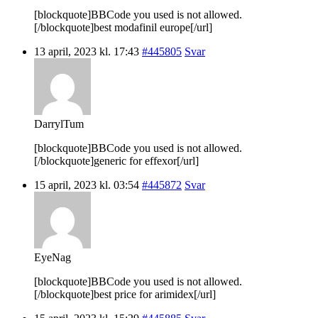
[blockquote]BBCode you used is not allowed.
[/blockquote]best modafinil europe[/url]
13 april, 2023 kl. 17:43
#445805
Svar
DarrylTum
[blockquote]BBCode you used is not allowed.
[/blockquote]generic for effexor[/url]
15 april, 2023 kl. 03:54
#445872
Svar
EyeNag
[blockquote]BBCode you used is not allowed.
[/blockquote]best price for arimidex[/url]