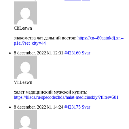
CliLeawn
знакомства чат дальний восток:
https://xn--80aatnkdj.xn--
p1ai/?set_city=44
8 december, 2022 kl. 12:31
#423160
Svar
VliLeawn
халат медицинский мужской купить:
https://lilacs.ru/specodezhda/halat-medicinskiy/?filter=581
8 december, 2022 kl. 14:24
#423175
Svar