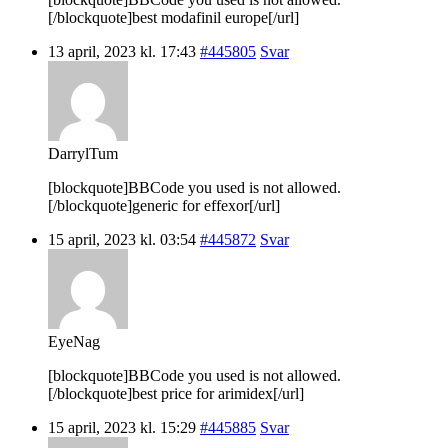
[/blockquote]best modafinil europe[/url]
13 april, 2023 kl. 17:43
#445805
Svar
DarrylTum
[blockquote]BBCode you used is not allowed.
[/blockquote]generic for effexor[/url]
15 april, 2023 kl. 03:54
#445872
Svar
EyeNag
[blockquote]BBCode you used is not allowed.
[/blockquote]best price for arimidex[/url]
15 april, 2023 kl. 15:29
#445885
Svar