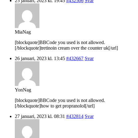
25 januari, 2023 kl. 19:45
#432506
Svar
MiaNag
[blockquote]BBCode you used is not allowed.
[/blockquote]tretinoin cream over the counter uk[/url]
26 januari, 2023 kl. 13:45
#432667
Svar
YonNag
[blockquote]BBCode you used is not allowed.
[/blockquote]how to get propranolol[/url]
27 januari, 2023 kl. 08:31
#432814
Svar