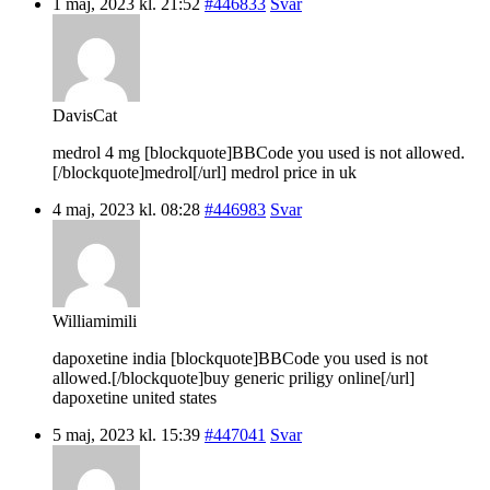
1 maj, 2023 kl. 21:52
#446833
Svar
DavisCat
medrol 4 mg [blockquote]BBCode you used is not allowed.
[/blockquote]medrol[/url] medrol price in uk
4 maj, 2023 kl. 08:28
#446983
Svar
Williamimili
dapoxetine india [blockquote]BBCode you used is not
allowed.[/blockquote]buy generic priligy online[/url]
dapoxetine united states
5 maj, 2023 kl. 15:39
#447041
Svar