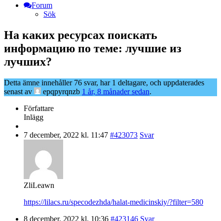
Forum
Sök
На каких ресурсах поискать
информацию по теме: лучшие из
лучших?
Detta ämne innehåller 76 svar, har 1 deltagare, och uppdaterades
senast av
epqpyrqnzb
1 år, 8 månader sedan
.
Författare
Inlägg
7 december, 2022 kl. 11:47
#423073
Svar
ZliLeawn
https://lilacs.ru/specodezhda/halat-medicinskiy/?filter=580
8 december, 2022 kl. 10:36
#423146
Svar