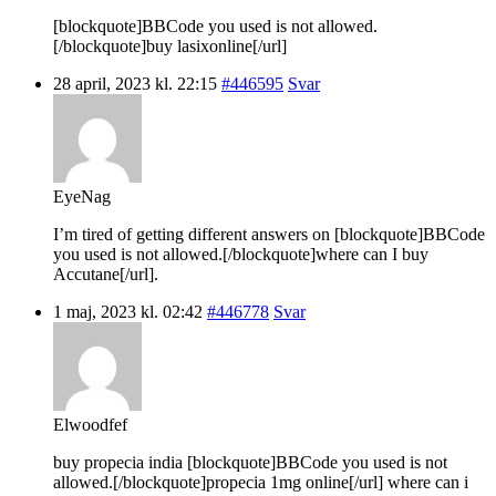
[blockquote]BBCode you used is not allowed.
[/blockquote]buy lasixonline[/url]
28 april, 2023 kl. 22:15
#446595
Svar
EyeNag
I’m tired of getting different answers on [blockquote]BBCode
you used is not allowed.[/blockquote]where can I buy
Accutane[/url].
1 maj, 2023 kl. 02:42
#446778
Svar
Elwoodfef
buy propecia india [blockquote]BBCode you used is not
allowed.[/blockquote]propecia 1mg online[/url] where can i