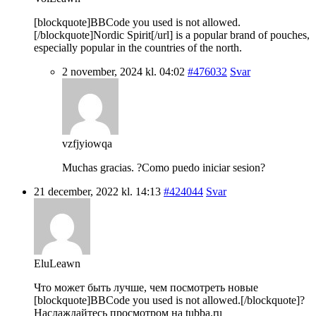
[blockquote]BBCode you used is not allowed.
[/blockquote]Nordic Spirit[/url] is a popular brand of pouches,
especially popular in the countries of the north.
2 november, 2024 kl. 04:02
#476032
Svar
vzfjyiowqa
Muchas gracias. ?Como puedo iniciar sesion?
21 december, 2022 kl. 14:13
#424044
Svar
EluLeawn
Что может быть лучше, чем посмотреть новые
[blockquote]BBCode you used is not allowed.[/blockquote]?
Наслаждайтесь просмотром на tubba.ru