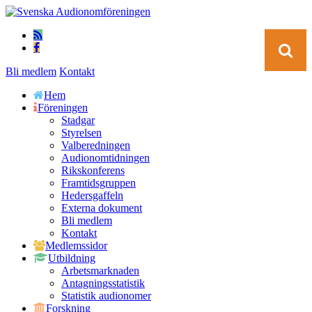
Bli medlem
Kontakt
Hem
Föreningen
Stadgar
Styrelsen
Valberedningen
Audionomtidningen
Rikskonferens
Framtidsgruppen
Hedersgaffeln
Externa dokument
Bli medlem
Kontakt
Medlemssidor
Utbildning
Arbetsmarknaden
Antagningsstatistik
Statistik audionomer
Forskning