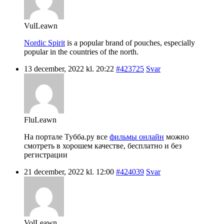
VulLeawn
Nordic Spirit
is a popular brand of pouches, especially
popular in the countries of the north.
13 december, 2022 kl. 20:22
#423725
Svar
FluLeawn
На портале Тубба.ру все
фильмы онлайн
можно
смотреть в хорошем качестве, бесплатно и без
регистрации
21 december, 2022 kl. 12:00
#424039
Svar
VolLeawn