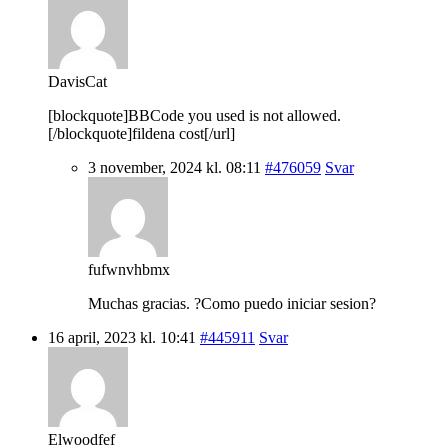
DavisCat
[blockquote]BBCode you used is not allowed.
[/blockquote]fildena cost[/url]
3 november, 2024 kl. 08:11
#476059
Svar
fufwnvhbmx
Muchas gracias. ?Como puedo iniciar sesion?
16 april, 2023 kl. 10:41
#445911
Svar
Elwoodfef