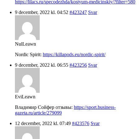
https://lilacs.ru/specodezhda/kostyum-medicinskiy/?filter=580
9 december, 2022 kl. 04:52
#423247
Svar
NulLeawn
Nordic Spirit:
https://killapods.eu/nordic-spirit/
9 december, 2022 kl. 06:55
#423256
Svar
EviLeawn
Владимир Сойфер отзывы:
https://sport.business-
gazeta.ru/article/279099
12 december, 2022 kl. 07:49
#423576
Svar