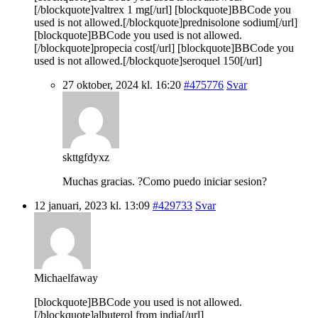
[/blockquote]valtrex 1 mg[/url] [blockquote]BBCode you
used is not allowed.[/blockquote]prednisolone sodium[/url]
[blockquote]BBCode you used is not allowed.
[/blockquote]propecia cost[/url] [blockquote]BBCode you
used is not allowed.[/blockquote]seroquel 150[/url]
27 oktober, 2024 kl. 16:20
#475776
Svar
skttgfdyxz
Muchas gracias. ?Como puedo iniciar sesion?
12 januari, 2023 kl. 13:09
#429733
Svar
Michaelfaway
[blockquote]BBCode you used is not allowed.
[/blockquote]albuterol from india[/url]