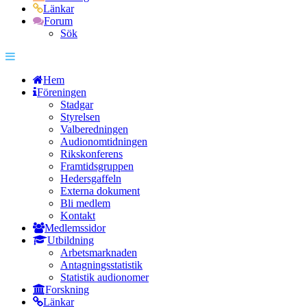
Länkar
Forum
Sök
Hem
Föreningen
Stadgar
Styrelsen
Valberedningen
Audionomtidningen
Rikskonferens
Framtidsgruppen
Hedersgaffeln
Externa dokument
Bli medlem
Kontakt
Medlemssidor
Utbildning
Arbetsmarknaden
Antagningsstatistik
Statistik audionomer
Forskning
Länkar