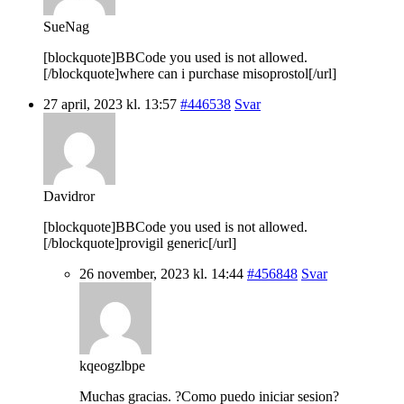
SueNag
[blockquote]BBCode you used is not allowed.
[/blockquote]where can i purchase misoprostol[/url]
27 april, 2023 kl. 13:57
#446538
Svar
Davidror
[blockquote]BBCode you used is not allowed.
[/blockquote]provigil generic[/url]
26 november, 2023 kl. 14:44
#456848
Svar
kqeogzlbpe
Muchas gracias. ?Como puedo iniciar sesion?