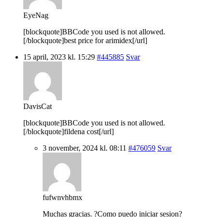
EyeNag
[blockquote]BBCode you used is not allowed.
[/blockquote]best price for arimidex[/url]
15 april, 2023 kl. 15:29
#445885
Svar
DavisCat
[blockquote]BBCode you used is not allowed.
[/blockquote]fildena cost[/url]
3 november, 2024 kl. 08:11
#476059
Svar
fufwnvhbmx
Muchas gracias. ?Como puedo iniciar sesion?