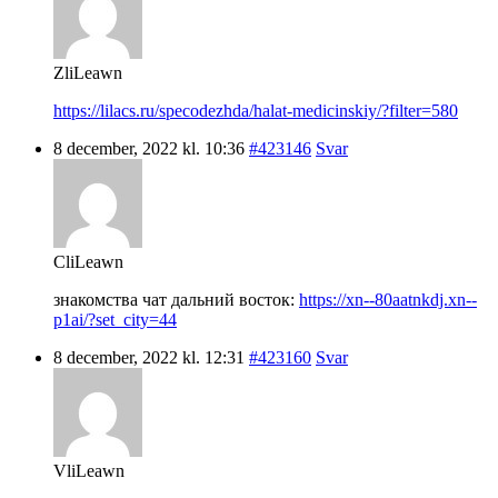
ZliLeawn
https://lilacs.ru/specodezhda/halat-medicinskiy/?filter=580
8 december, 2022 kl. 10:36
#423146
Svar
CliLeawn
знакомства чат дальний восток:
https://xn--80aatnkdj.xn--
p1ai/?set_city=44
8 december, 2022 kl. 12:31
#423160
Svar
VliLeawn