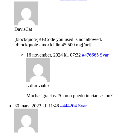
DavisCat
[blockquote]BBCode you used is not allowed.
[/blockquote]amoxicillin 45 500 mg[/url]
16 november, 2024 kl. 07:32
#476665
Svar
rzdhmviahp
Muchas gracias. ?Como puedo iniciar sesion?
30 mars, 2023 kl. 11:46
#444204
Svar