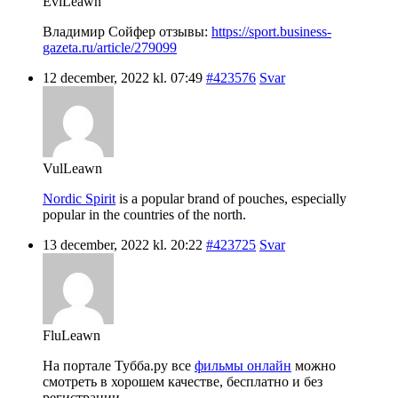
EviLeawn
Владимир Сойфер отзывы:
https://sport.business-
gazeta.ru/article/279099
12 december, 2022 kl. 07:49
#423576
Svar
VulLeawn
Nordic Spirit
is a popular brand of pouches, especially
popular in the countries of the north.
13 december, 2022 kl. 20:22
#423725
Svar
FluLeawn
На портале Тубба.ру все
фильмы онлайн
можно
смотреть в хорошем качестве, бесплатно и без
регистрации