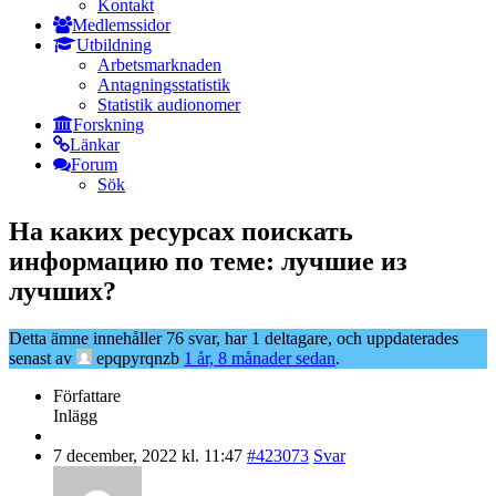
Kontakt
Medlemssidor
Utbildning
Arbetsmarknaden
Antagningsstatistik
Statistik audionomer
Forskning
Länkar
Forum
Sök
На каких ресурсах поискать
информацию по теме: лучшие из
лучших?
Detta ämne innehåller 76 svar, har 1 deltagare, och uppdaterades
senast av
epqpyrqnzb
1 år, 8 månader sedan
.
Författare
Inlägg
7 december, 2022 kl. 11:47
#423073
Svar