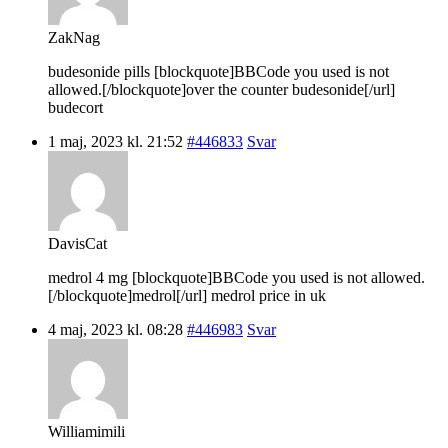
ZakNag
budesonide pills [blockquote]BBCode you used is not
allowed.[/blockquote]over the counter budesonide[/url]
budecort
1 maj, 2023 kl. 21:52
#446833
Svar
DavisCat
medrol 4 mg [blockquote]BBCode you used is not allowed.
[/blockquote]medrol[/url] medrol price in uk
4 maj, 2023 kl. 08:28
#446983
Svar
Williamimili