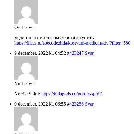
OviLeawn
медицинский костюм женский купить:
https://lilacs.ru/specodezhda/kostyum-medicinskiy/?filter=580
9 december, 2022 kl. 04:52
#423247
Svar
NulLeawn
Nordic Spirit:
https://killapods.eu/nordic-spirit/
9 december, 2022 kl. 06:55
#423256
Svar