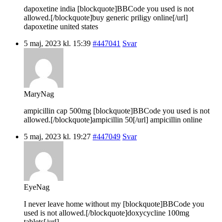
dapoxetine india [blockquote]BBCode you used is not
allowed.[/blockquote]buy generic priligy online[/url]
dapoxetine united states
5 maj, 2023 kl. 15:39
#447041
Svar
MaryNag
ampicillin cap 500mg [blockquote]BBCode you used is not
allowed.[/blockquote]ampicillin 50[/url] ampicillin online
5 maj, 2023 kl. 19:27
#447049
Svar
EyeNag
I never leave home without my [blockquote]BBCode you
used is not allowed.[/blockquote]doxycycline 100mg
tablets[/url].