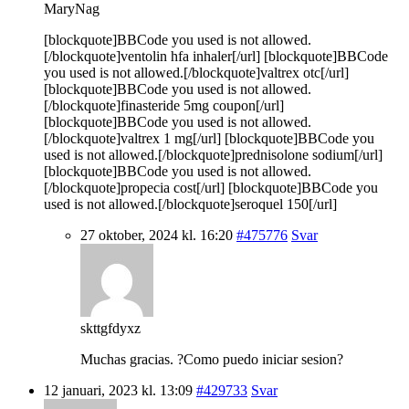
MaryNag
[blockquote]BBCode you used is not allowed.
[/blockquote]ventolin hfa inhaler[/url] [blockquote]BBCode
you used is not allowed.[/blockquote]valtrex otc[/url]
[blockquote]BBCode you used is not allowed.
[/blockquote]finasteride 5mg coupon[/url]
[blockquote]BBCode you used is not allowed.
[/blockquote]valtrex 1 mg[/url] [blockquote]BBCode you
used is not allowed.[/blockquote]prednisolone sodium[/url]
[blockquote]BBCode you used is not allowed.
[/blockquote]propecia cost[/url] [blockquote]BBCode you
used is not allowed.[/blockquote]seroquel 150[/url]
27 oktober, 2024 kl. 16:20
#475776
Svar
skttgfdyxz
Muchas gracias. ?Como puedo iniciar sesion?
12 januari, 2023 kl. 13:09
#429733
Svar