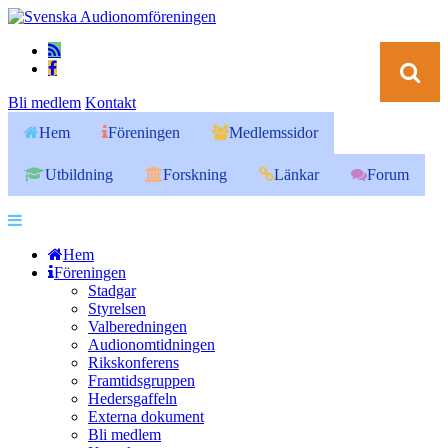
Bli medlem
Kontakt
Hem
Föreningen
Medlemssidor
Utbildning
Forskning
Länkar
Forum
Hem
Föreningen
Stadgar
Styrelsen
Valberedningen
Audionomtidningen
Rikskonferens
Framtidsgruppen
Hedersgaffeln
Externa dokument
Bli medlem