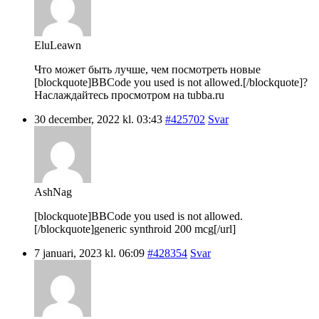
EluLeawn
Что может быть лучше, чем посмотреть новые
[blockquote]BBCode you used is not allowed.[/blockquote]?
Наслаждайтесь просмотром на tubba.ru
30 december, 2022 kl. 03:43
#425702
Svar
AshNag
[blockquote]BBCode you used is not allowed.
[/blockquote]generic synthroid 200 mcg[/url]
7 januari, 2023 kl. 06:09
#428354
Svar