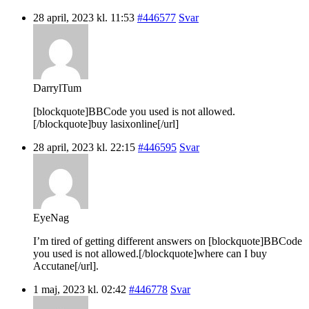
28 april, 2023 kl. 11:53
#446577
Svar
DarrylTum
[blockquote]BBCode you used is not allowed.
[/blockquote]buy lasixonline[/url]
28 april, 2023 kl. 22:15
#446595
Svar
EyeNag
I’m tired of getting different answers on [blockquote]BBCode
you used is not allowed.[/blockquote]where can I buy
Accutane[/url].
1 maj, 2023 kl. 02:42
#446778
Svar