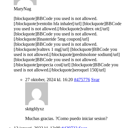
MaryNag
[blockquote]BBCode you used is not allowed.
[/blockquote]ventolin hfa inhaler[/url] [blockquote]BBCode
you used is not allowed.[/blockquote]valtrex otc[/url]
[blockquote]BBCode you used is not allowed.
[/blockquote]finasteride 5mg coupon[/url]
[blockquote]BBCode you used is not allowed.
[/blockquote]valtrex 1 mg[/url] [blockquote]BBCode you
used is not allowed.[/blockquote]prednisolone sodium[/url]
[blockquote]BBCode you used is not allowed.
[/blockquote]propecia cost[/url] [blockquote]BBCode you
used is not allowed.[/blockquote]seroquel 150[/url]
27 oktober, 2024 kl. 16:20
#475776
Svar
skttgfdyxz
Muchas gracias. ?Como puedo iniciar sesion?