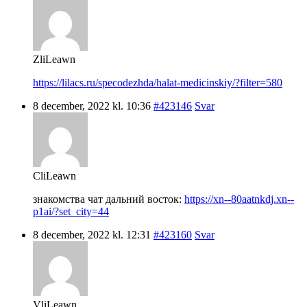
ZliLeawn
https://lilacs.ru/specodezhda/halat-medicinskiy/?filter=580
8 december, 2022 kl. 10:36
#423146
Svar
CliLeawn
знакомства чат дальний восток:
https://xn--80aatnkdj.xn--
p1ai/?set_city=44
8 december, 2022 kl. 12:31
#423160
Svar
VliLeawn