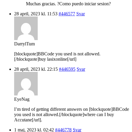
Muchas gracias. ?Como puedo iniciar sesion?
28 april, 2023 kl. 11:53
#446577
Svar
DarrylTum
[blockquote]BBCode you used is not allowed.
[/blockquote]buy lasixonline[/url]
28 april, 2023 kl. 22:15
#446595
Svar
EyeNag
I’m tired of getting different answers on [blockquote]BBCode
you used is not allowed.[/blockquote]where can I buy
Accutane[/url].
1 maj, 2023 kl. 02:42
#446778
Svar