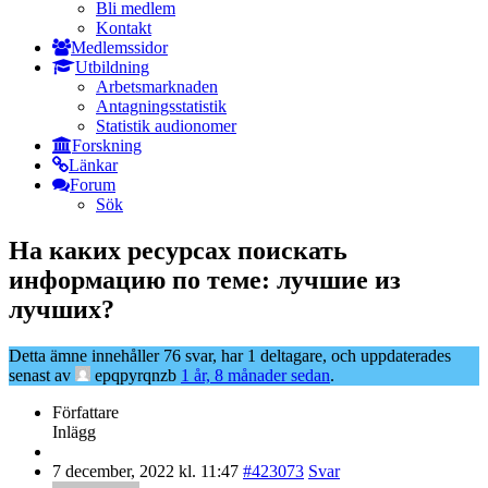
Bli medlem
Kontakt
Medlemssidor
Utbildning
Arbetsmarknaden
Antagningsstatistik
Statistik audionomer
Forskning
Länkar
Forum
Sök
На каких ресурсах поискать
информацию по теме: лучшие из
лучших?
Detta ämne innehåller 76 svar, har 1 deltagare, och uppdaterades
senast av
epqpyrqnzb
1 år, 8 månader sedan
.
Författare
Inlägg
7 december, 2022 kl. 11:47
#423073
Svar