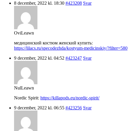
8 december, 2022 kl. 18:30
#423208
Svar
OviLeawn
медицинский костюм женский купить:
https://lilacs.ru/specodezhda/kostyum-medicinskiy/?filter=580
9 december, 2022 kl. 04:52
#423247
Svar
NulLeawn
Nordic Spirit:
https://killapods.eu/nordic-spirit/
9 december, 2022 kl. 06:55
#423256
Svar