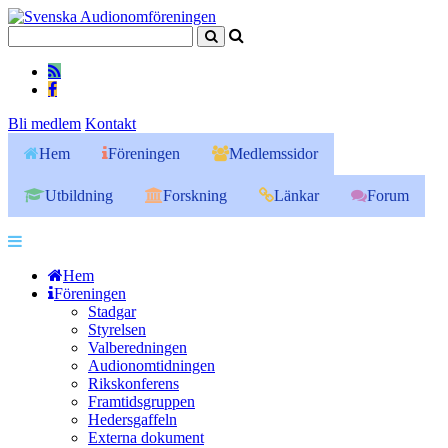
Bli medlem
Kontakt
Hem
Föreningen
Medlemssidor
Utbildning
Forskning
Länkar
Forum
Hem
Föreningen
Stadgar
Styrelsen
Valberedningen
Audionomtidningen
Rikskonferens
Framtidsgruppen
Hedersgaffeln
Externa dokument