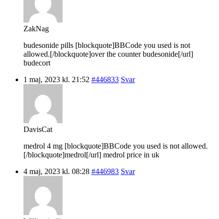
ZakNag
budesonide pills [blockquote]BBCode you used is not
allowed.[/blockquote]over the counter budesonide[/url]
budecort
1 maj, 2023 kl. 21:52
#446833
Svar
DavisCat
medrol 4 mg [blockquote]BBCode you used is not allowed.
[/blockquote]medrol[/url] medrol price in uk
4 maj, 2023 kl. 08:28
#446983
Svar