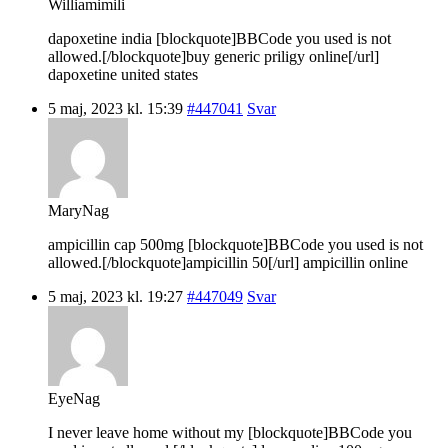
Williamimili
dapoxetine india [blockquote]BBCode you used is not
allowed.[/blockquote]buy generic priligy online[/url]
dapoxetine united states
5 maj, 2023 kl. 15:39
#447041
Svar
MaryNag
ampicillin cap 500mg [blockquote]BBCode you used is not
allowed.[/blockquote]ampicillin 50[/url] ampicillin online
5 maj, 2023 kl. 19:27
#447049
Svar
EyeNag
I never leave home without my [blockquote]BBCode you