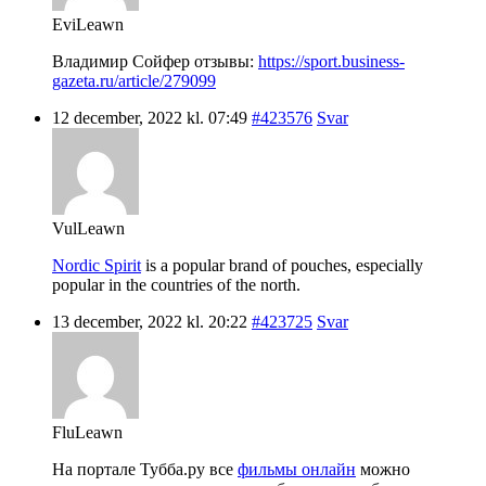
EviLeawn
Владимир Сойфер отзывы:
https://sport.business-
gazeta.ru/article/279099
12 december, 2022 kl. 07:49
#423576
Svar
VulLeawn
Nordic Spirit
is a popular brand of pouches, especially
popular in the countries of the north.
13 december, 2022 kl. 20:22
#423725
Svar
FluLeawn
На портале Тубба.ру все
фильмы онлайн
можно