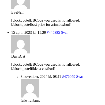
EyeNag
[blockquote]BBCode you used is not allowed.
[/blockquote]best price for arimidex[/url]
15 april, 2023 kl. 15:29
#445885
Svar
DavisCat
[blockquote]BBCode you used is not allowed.
[/blockquote]fildena cost[/url]
3 november, 2024 kl. 08:11
#476059
Svar
fufwnvhbmx