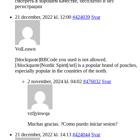
смотреть в хорошем качестве, бесплатно и без
регистрации
21 december, 2022 kl. 12:00
#424039
Svar
VolLeawn
[blockquote]BBCode you used is not allowed.
[/blockquote]Nordic Spirit[/url] is a popular brand of pouches,
especially popular in the countries of the north.
2 november, 2024 kl. 04:02
#476032
Svar
vzfjyiowqa
Muchas gracias. ?Como puedo iniciar sesion?
21 december, 2022 kl. 14:13
#424044
Svar