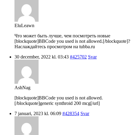
EluLeawn
Что может быть лучше, чем посмотреть новые
[blockquote]BBCode you used is not allowed.[/blockquote]?
Наслаждайтесь просмотром на tubba.ru
30 december, 2022 kl. 03:43
#425702
Svar
AshNag
[blockquote]BBCode you used is not allowed.
[/blockquote]generic synthroid 200 mcg[/url]
7 januari, 2023 kl. 06:09
#428354
Svar