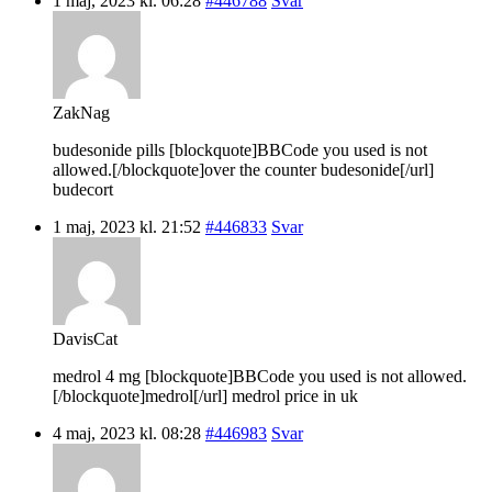
1 maj, 2023 kl. 06:28
#446788
Svar
ZakNag
budesonide pills [blockquote]BBCode you used is not
allowed.[/blockquote]over the counter budesonide[/url]
budecort
1 maj, 2023 kl. 21:52
#446833
Svar
DavisCat
medrol 4 mg [blockquote]BBCode you used is not allowed.
[/blockquote]medrol[/url] medrol price in uk
4 maj, 2023 kl. 08:28
#446983
Svar