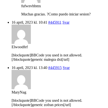
fufwnvhbmx
Muchas gracias. ?Como puedo iniciar sesion?
16 april, 2023 kl. 10:41
#445911
Svar
Elwoodfef
[blockquote]BBCode you used is not allowed.
[/blockquote]generic malegra dxt[/url]
16 april, 2023 kl. 13:40
#445915
Svar
MaryNag
[blockquote]BBCode you used is not allowed.
[/blockquote]generic zofran prices[/url]