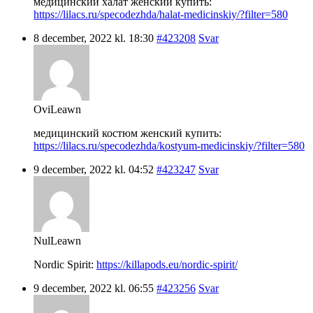
медицинский халат женский купить:
https://lilacs.ru/specodezhda/halat-medicinskiy/?filter=580
8 december, 2022 kl. 18:30
#423208
Svar
OviLeawn
медицинский костюм женский купить:
https://lilacs.ru/specodezhda/kostyum-medicinskiy/?filter=580
9 december, 2022 kl. 04:52
#423247
Svar
NulLeawn
Nordic Spirit:
https://killapods.eu/nordic-spirit/
9 december, 2022 kl. 06:55
#423256
Svar