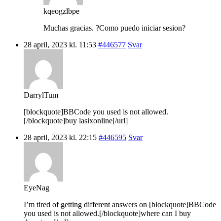
kqeogzlbpe
Muchas gracias. ?Como puedo iniciar sesion?
28 april, 2023 kl. 11:53
#446577
Svar
DarrylTum
[blockquote]BBCode you used is not allowed.
[/blockquote]buy lasixonline[/url]
28 april, 2023 kl. 22:15
#446595
Svar
EyeNag
I’m tired of getting different answers on [blockquote]BBCode
you used is not allowed.[/blockquote]where can I buy