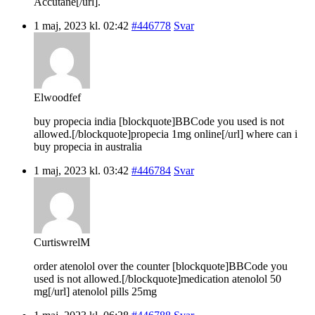
Accutane[/url].
1 maj, 2023 kl. 02:42
#446778
Svar
Elwoodfef
buy propecia india [blockquote]BBCode you used is not
allowed.[/blockquote]propecia 1mg online[/url] where can i
buy propecia in australia
1 maj, 2023 kl. 03:42
#446784
Svar
CurtiswrelM
order atenolol over the counter [blockquote]BBCode you
used is not allowed.[/blockquote]medication atenolol 50
mg[/url] atenolol pills 25mg