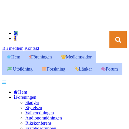
Bli medlem
Kontakt
Hem
Föreningen
Medlemssidor
Utbildning
Forskning
Länkar
Forum
Hem
Föreningen
Stadgar
Styrelsen
Valberedningen
Audionomtidningen
Rikskonferens
Framtidsgruppen