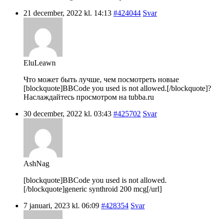
21 december, 2022 kl. 14:13
#424044
Svar
EluLeawn
Что может быть лучше, чем посмотреть новые
[blockquote]BBCode you used is not allowed.[/blockquote]?
Наслаждайтесь просмотром на tubba.ru
30 december, 2022 kl. 03:43
#425702
Svar
AshNag
[blockquote]BBCode you used is not allowed.
[/blockquote]generic synthroid 200 mcg[/url]
7 januari, 2023 kl. 06:09
#428354
Svar