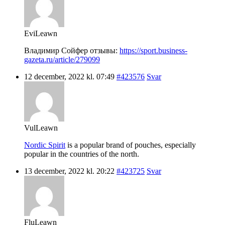
EviLeawn
Владимир Сойфер отзывы:
https://sport.business-
gazeta.ru/article/279099
12 december, 2022 kl. 07:49
#423576
Svar
VulLeawn
Nordic Spirit
is a popular brand of pouches, especially
popular in the countries of the north.
13 december, 2022 kl. 20:22
#423725
Svar
FluLeawn