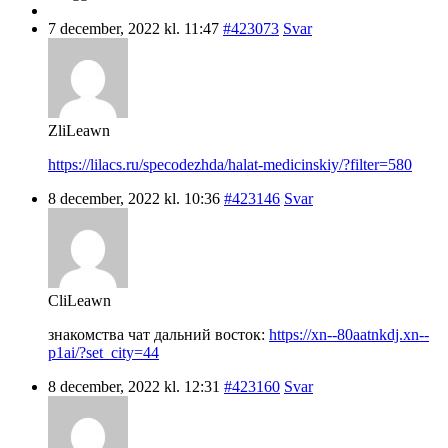
7 december, 2022 kl. 11:47
#423073
Svar
ZliLeawn
https://lilacs.ru/specodezhda/halat-medicinskiy/?filter=580
8 december, 2022 kl. 10:36
#423146
Svar
CliLeawn
знакомства чат дальний восток:
https://xn--80aatnkdj.xn--
p1ai/?set_city=44
8 december, 2022 kl. 12:31
#423160
Svar