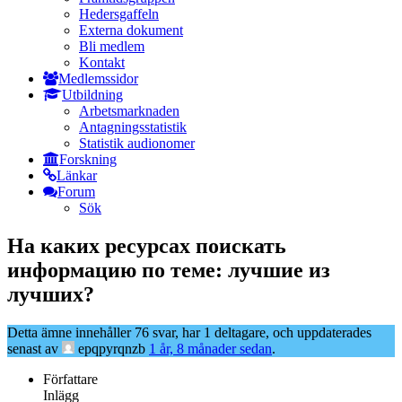
Hedersgaffeln
Externa dokument
Bli medlem
Kontakt
Medlemssidor
Utbildning
Arbetsmarknaden
Antagningsstatistik
Statistik audionomer
Forskning
Länkar
Forum
Sök
На каких ресурсах поискать
информацию по теме: лучшие из
лучших?
Detta ämne innehåller 76 svar, har 1 deltagare, och uppdaterades
senast av
epqpyrqnzb
1 år, 8 månader sedan
.
Författare
Inlägg