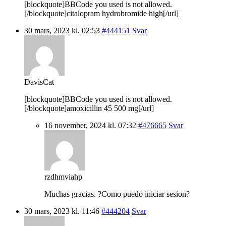
[blockquote]BBCode you used is not allowed.
[/blockquote]citalopram hydrobromide high[/url]
30 mars, 2023 kl. 02:53
#444151
Svar
DavisCat
[blockquote]BBCode you used is not allowed.
[/blockquote]amoxicillin 45 500 mg[/url]
16 november, 2024 kl. 07:32
#476665
Svar
rzdhmviahp
Muchas gracias. ?Como puedo iniciar sesion?
30 mars, 2023 kl. 11:46
#444204
Svar