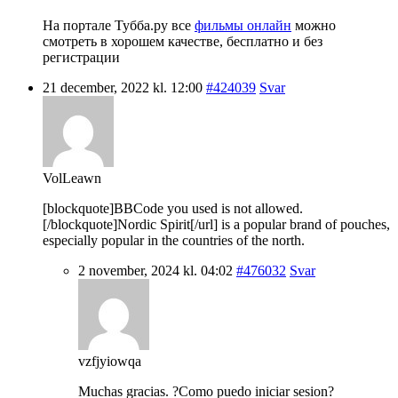
На портале Тубба.ру все
фильмы онлайн
можно
смотреть в хорошем качестве, бесплатно и без
регистрации
21 december, 2022 kl. 12:00
#424039
Svar
VolLeawn
[blockquote]BBCode you used is not allowed.
[/blockquote]Nordic Spirit[/url] is a popular brand of pouches,
especially popular in the countries of the north.
2 november, 2024 kl. 04:02
#476032
Svar
vzfjyiowqa
Muchas gracias. ?Como puedo iniciar sesion?