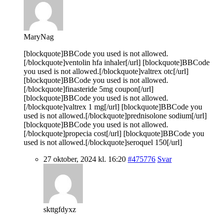
MaryNag
[blockquote]BBCode you used is not allowed.
[/blockquote]ventolin hfa inhaler[/url] [blockquote]BBCode
you used is not allowed.[/blockquote]valtrex otc[/url]
[blockquote]BBCode you used is not allowed.
[/blockquote]finasteride 5mg coupon[/url]
[blockquote]BBCode you used is not allowed.
[/blockquote]valtrex 1 mg[/url] [blockquote]BBCode you
used is not allowed.[/blockquote]prednisolone sodium[/url]
[blockquote]BBCode you used is not allowed.
[/blockquote]propecia cost[/url] [blockquote]BBCode you
used is not allowed.[/blockquote]seroquel 150[/url]
27 oktober, 2024 kl. 16:20
#475776
Svar
skttgfdyxz