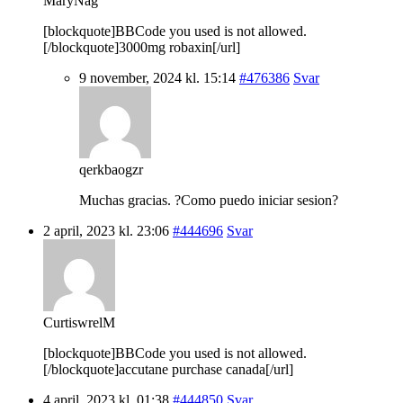
MaryNag
[blockquote]BBCode you used is not allowed.
[/blockquote]3000mg robaxin[/url]
9 november, 2024 kl. 15:14
#476386
Svar
qerkbaogzr
Muchas gracias. ?Como puedo iniciar sesion?
2 april, 2023 kl. 23:06
#444696
Svar
CurtiswrelM
[blockquote]BBCode you used is not allowed.
[/blockquote]accutane purchase canada[/url]
4 april, 2023 kl. 01:38
#444850
Svar