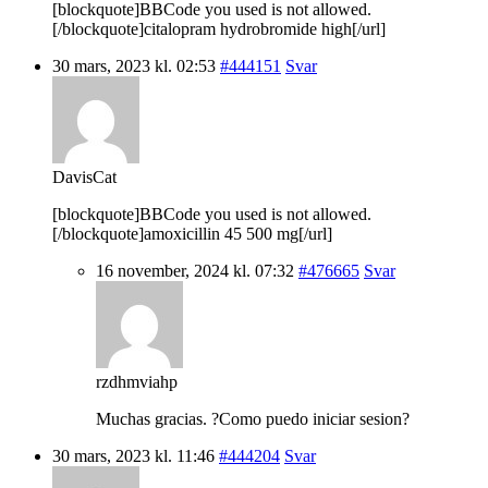
[blockquote]BBCode you used is not allowed.
[/blockquote]citalopram hydrobromide high[/url]
30 mars, 2023 kl. 02:53
#444151
Svar
DavisCat
[blockquote]BBCode you used is not allowed.
[/blockquote]amoxicillin 45 500 mg[/url]
16 november, 2024 kl. 07:32
#476665
Svar
rzdhmviahp
Muchas gracias. ?Como puedo iniciar sesion?
30 mars, 2023 kl. 11:46
#444204
Svar