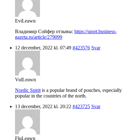
EviLeawn
Владимир Сойфер отзывы:
https://sport.business-
gazeta.ru/article/279099
12 december, 2022 kl. 07:49
#423576
Svar
VulLeawn
Nordic Spirit
is a popular brand of pouches, especially
popular in the countries of the north.
13 december, 2022 kl. 20:22
#423725
Svar
FluLeawn