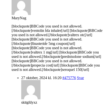
MaryNag
[blockquote]BBCode you used is not allowed.
[/blockquote]ventolin hfa inhaler[/url] [blockquote]BBCode
you used is not allowed.[/blockquote]valtrex otc[/url]
[blockquote]BBCode you used is not allowed.
[/blockquote]finasteride 5mg coupon[/url]
[blockquote]BBCode you used is not allowed.
[/blockquote]valtrex 1 mg[/url] [blockquote]BBCode you
used is not allowed.[/blockquote]prednisolone sodium[/url]
[blockquote]BBCode you used is not allowed.
[/blockquote]propecia cost[/url] [blockquote]BBCode you
used is not allowed.[/blockquote]seroquel 150[/url]
27 oktober, 2024 kl. 16:20
#475776
Svar
skttgfdyxz