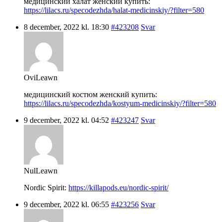
медицинский халат женский купить:
https://lilacs.ru/specodezhda/halat-medicinskiy/?filter=580
8 december, 2022 kl. 18:30
#423208
Svar
OviLeawn
медицинский костюм женский купить:
https://lilacs.ru/specodezhda/kostyum-medicinskiy/?filter=580
9 december, 2022 kl. 04:52
#423247
Svar
NulLeawn
Nordic Spirit:
https://killapods.eu/nordic-spirit/
9 december, 2022 kl. 06:55
#423256
Svar