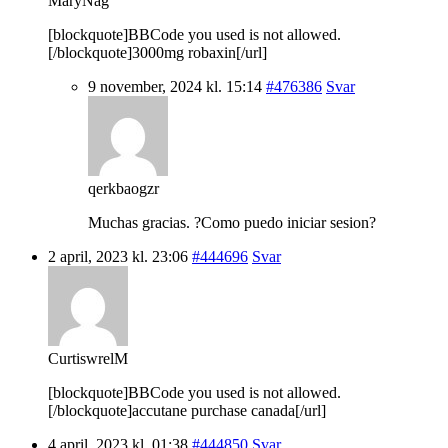
MaryNag
[blockquote]BBCode you used is not allowed.
[/blockquote]3000mg robaxin[/url]
9 november, 2024 kl. 15:14
#476386
Svar
qerkbaogzr
Muchas gracias. ?Como puedo iniciar sesion?
2 april, 2023 kl. 23:06
#444696
Svar
CurtiswrelM
[blockquote]BBCode you used is not allowed.
[/blockquote]accutane purchase canada[/url]
4 april, 2023 kl. 01:38
#444850
Svar