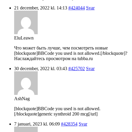
21 december, 2022 kl. 14:13
#424044
Svar
EluLeawn
Что может быть лучше, чем посмотреть новые
[blockquote]BBCode you used is not allowed.[/blockquote]?
Наслаждайтесь просмотром на tubba.ru
30 december, 2022 kl. 03:43
#425702
Svar
AshNag
[blockquote]BBCode you used is not allowed.
[/blockquote]generic synthroid 200 mcg[/url]
7 januari, 2023 kl. 06:09
#428354
Svar