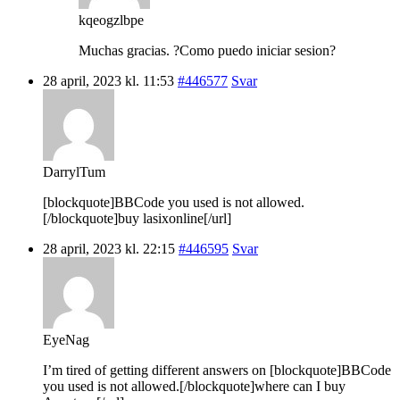
kqeogzlbpe
Muchas gracias. ?Como puedo iniciar sesion?
28 april, 2023 kl. 11:53
#446577
Svar
DarrylTum
[blockquote]BBCode you used is not allowed.
[/blockquote]buy lasixonline[/url]
28 april, 2023 kl. 22:15
#446595
Svar
EyeNag
I’m tired of getting different answers on [blockquote]BBCode
you used is not allowed.[/blockquote]where can I buy