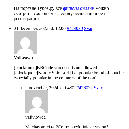
На портале Тубба.ру все
фильмы онлайн
можно
смотреть в хорошем качестве, бесплатно и без
регистрации
21 december, 2022 kl. 12:00
#424039
Svar
VolLeawn
[blockquote]BBCode you used is not allowed.
[/blockquote]Nordic Spirit[/url] is a popular brand of pouches,
especially popular in the countries of the north.
2 november, 2024 kl. 04:02
#476032
Svar
vzfjyiowqa
Muchas gracias. ?Como puedo iniciar sesion?