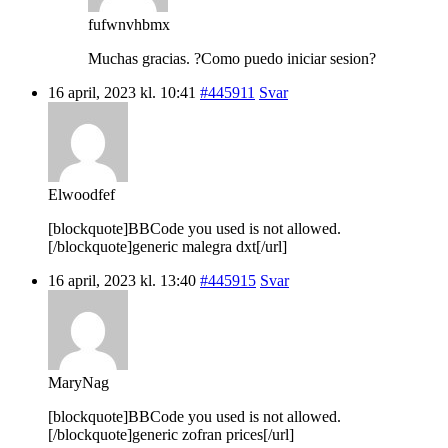
fufwnvhbmx
Muchas gracias. ?Como puedo iniciar sesion?
16 april, 2023 kl. 10:41
#445911
Svar
Elwoodfef
[blockquote]BBCode you used is not allowed.
[/blockquote]generic malegra dxt[/url]
16 april, 2023 kl. 13:40
#445915
Svar
MaryNag
[blockquote]BBCode you used is not allowed.
[/blockquote]generic zofran prices[/url]