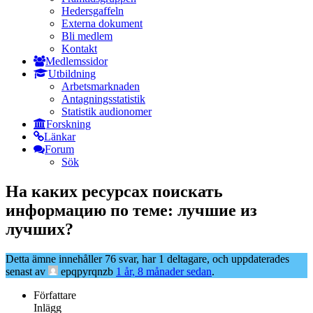
Hedersgaffeln
Externa dokument
Bli medlem
Kontakt
Medlemssidor
Utbildning
Arbetsmarknaden
Antagningsstatistik
Statistik audionomer
Forskning
Länkar
Forum
Sök
На каких ресурсах поискать
информацию по теме: лучшие из
лучших?
Detta ämne innehåller 76 svar, har 1 deltagare, och uppdaterades
senast av
epqpyrqnzb
1 år, 8 månader sedan
.
Författare
Inlägg