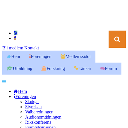
Bli medlem
Kontakt
Hem
Föreningen
Medlemssidor
Utbildning
Forskning
Länkar
Forum
Hem
Föreningen
Stadgar
Styrelsen
Valberedningen
Audionomtidningen
Rikskonferens
Framtidsgruppen