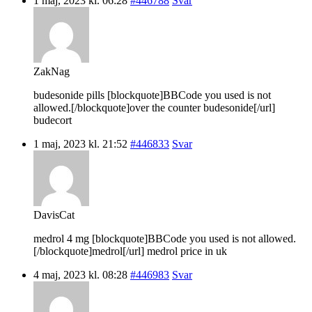
1 maj, 2023 kl. 06:28
#446788
Svar
ZakNag
budesonide pills [blockquote]BBCode you used is not
allowed.[/blockquote]over the counter budesonide[/url]
budecort
1 maj, 2023 kl. 21:52
#446833
Svar
DavisCat
medrol 4 mg [blockquote]BBCode you used is not allowed.
[/blockquote]medrol[/url] medrol price in uk
4 maj, 2023 kl. 08:28
#446983
Svar