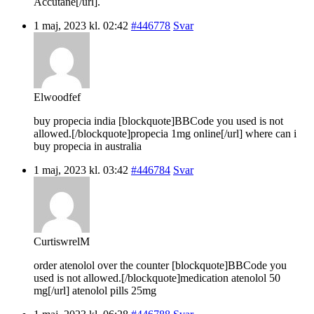
Accutane[/url].
1 maj, 2023 kl. 02:42
#446778
Svar
Elwoodfef
buy propecia india [blockquote]BBCode you used is not
allowed.[/blockquote]propecia 1mg online[/url] where can i
buy propecia in australia
1 maj, 2023 kl. 03:42
#446784
Svar
CurtiswrelM
order atenolol over the counter [blockquote]BBCode you
used is not allowed.[/blockquote]medication atenolol 50
mg[/url] atenolol pills 25mg