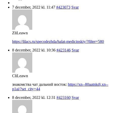
7 december, 2022 kl. 11:47
#423073
Svar
ZliLeawn
https://lilacs.ru/specodezhda/halat-medicinskiy/?filter=580
8 december, 2022 kl. 10:36
#423146
Svar
CliLeawn
знакомства чат дальний восток:
https://xn--80aatnkdj.xn--
p1ai/?set_city=44
8 december, 2022 kl. 12:31
#423160
Svar