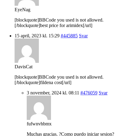
EyeNag
[blockquote]BBCode you used is not allowed.
[/blockquote]best price for arimidex[/url]
15 april, 2023 kl. 15:29
#445885
Svar
DavisCat
[blockquote]BBCode you used is not allowed.
[/blockquote]fildena cost[/url]
3 november, 2024 kl. 08:11
#476059
Svar
fufwnvhbmx
Muchas gracias. ?Como puedo iniciar sesion?