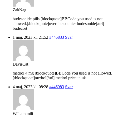
ZakNag
budesonide pills [blockquote]BBCode you used is not
allowed.[/blockquote]over the counter budesonide[/url]
budecort
1 maj, 2023 kl. 21:52
#446833
Svar
DavisCat
medrol 4 mg [blockquote]BBCode you used is not allowed.
[/blockquote]medrol[/url] medrol price in uk
4 maj, 2023 kl. 08:28
#446983
Svar
Williamimili