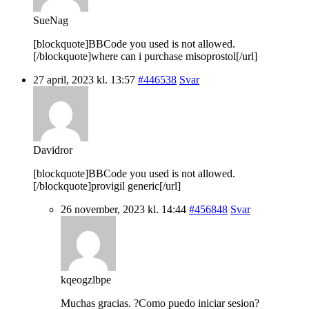
SueNag
[blockquote]BBCode you used is not allowed.
[/blockquote]where can i purchase misoprostol[/url]
27 april, 2023 kl. 13:57
#446538
Svar
Davidror
[blockquote]BBCode you used is not allowed.
[/blockquote]provigil generic[/url]
26 november, 2023 kl. 14:44
#456848
Svar
kqeogzlbpe
Muchas gracias. ?Como puedo iniciar sesion?