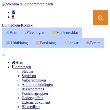
Bli medlem
Kontakt
Hem
Föreningen
Medlemssidor
Utbildning
Forskning
Länkar
Forum
Hem
Föreningen
Stadgar
Styrelsen
Valberedningen
Audionomtidningen
Rikskonferens
Framtidsgruppen
Hedersgaffeln
Externa dokument
Bli medlem