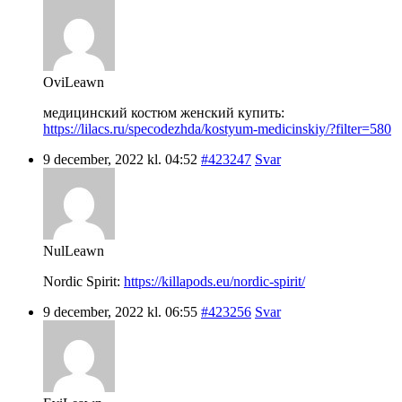
OviLeawn
медицинский костюм женский купить:
https://lilacs.ru/specodezhda/kostyum-medicinskiy/?filter=580
9 december, 2022 kl. 04:52
#423247
Svar
NulLeawn
Nordic Spirit:
https://killapods.eu/nordic-spirit/
9 december, 2022 kl. 06:55
#423256
Svar