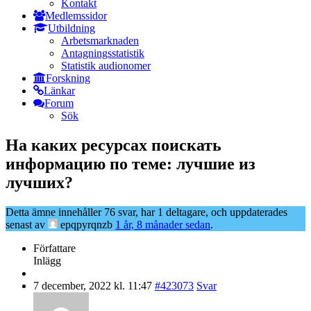
Kontakt
Medlemssidor
Utbildning
Arbetsmarknaden
Antagningsstatistik
Statistik audionomer
Forskning
Länkar
Forum
Sök
На каких ресурсах поискать
информацию по теме: лучшие из
лучших?
Detta ämne innehåller 76 svar, har 1 deltagare, och uppdaterades
senast av
epqpyrqnzb
1 år, 8 månader sedan
.
Författare
Inlägg
7 december, 2022 kl. 11:47
#423073
Svar