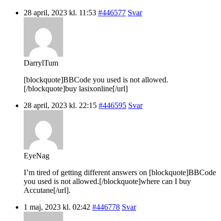
28 april, 2023 kl. 11:53
#446577
Svar
DarrylTum
[blockquote]BBCode you used is not allowed.
[/blockquote]buy lasixonline[/url]
28 april, 2023 kl. 22:15
#446595
Svar
EyeNag
I’m tired of getting different answers on [blockquote]BBCode
you used is not allowed.[/blockquote]where can I buy
Accutane[/url].
1 maj, 2023 kl. 02:42
#446778
Svar