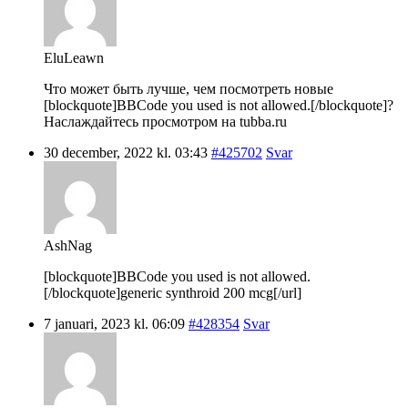
EluLeawn
Что может быть лучше, чем посмотреть новые
[blockquote]BBCode you used is not allowed.[/blockquote]?
Наслаждайтесь просмотром на tubba.ru
30 december, 2022 kl. 03:43
#425702
Svar
AshNag
[blockquote]BBCode you used is not allowed.
[/blockquote]generic synthroid 200 mcg[/url]
7 januari, 2023 kl. 06:09
#428354
Svar