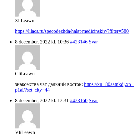
ZliLeawn
https://lilacs.ru/specodezhda/halat-medicinskiy/?filter=580
8 december, 2022 kl. 10:36
#423146
Svar
CliLeawn
знакомства чат дальний восток:
https://xn--80aatnkdj.xn--
p1ai/?set_city=44
8 december, 2022 kl. 12:31
#423160
Svar
VliLeawn