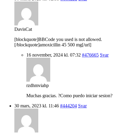
DavisCat
[blockquote]BBCode you used is not allowed.
[/blockquote]amoxicillin 45 500 mg[/url]
16 november, 2024 kl. 07:32
#476665
Svar
rzdhmviahp
Muchas gracias. ?Como puedo iniciar sesion?
30 mars, 2023 kl. 11:46
#444204
Svar