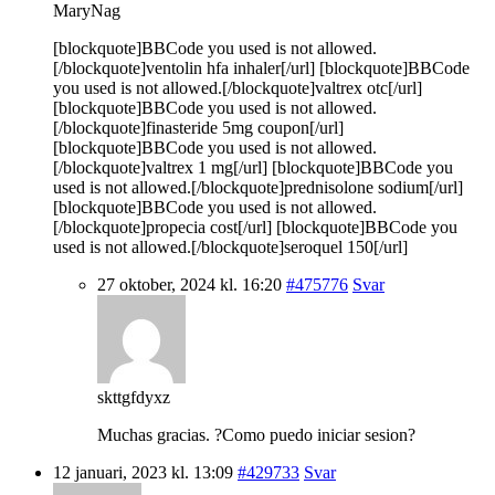
MaryNag
[blockquote]BBCode you used is not allowed.
[/blockquote]ventolin hfa inhaler[/url] [blockquote]BBCode
you used is not allowed.[/blockquote]valtrex otc[/url]
[blockquote]BBCode you used is not allowed.
[/blockquote]finasteride 5mg coupon[/url]
[blockquote]BBCode you used is not allowed.
[/blockquote]valtrex 1 mg[/url] [blockquote]BBCode you
used is not allowed.[/blockquote]prednisolone sodium[/url]
[blockquote]BBCode you used is not allowed.
[/blockquote]propecia cost[/url] [blockquote]BBCode you
used is not allowed.[/blockquote]seroquel 150[/url]
27 oktober, 2024 kl. 16:20
#475776
Svar
skttgfdyxz
Muchas gracias. ?Como puedo iniciar sesion?
12 januari, 2023 kl. 13:09
#429733
Svar