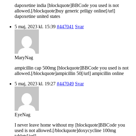
dapoxetine india [blockquote]BBCode you used is not
allowed.[/blockquote]buy generic priligy online[/url]
dapoxetine united states
5 maj, 2023 kl. 15:39
#447041
Svar
MaryNag
ampicillin cap 500mg [blockquote]BBCode you used is not
allowed.[/blockquote]ampicillin 50[/url] ampicillin online
5 maj, 2023 kl. 19:27
#447049
Svar
EyeNag
I never leave home without my [blockquote]BBCode you
used is not allowed.[/blockquote]doxycycline 100mg
tablets[/url].