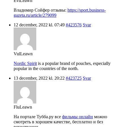
EviLeawn
Владимир Сойфер отзывы:
https://sport.business-
gazeta.ru/article/279099
12 december, 2022 kl. 07:49
#423576
Svar
VulLeawn
Nordic Spirit
is a popular brand of pouches, especially
popular in the countries of the north.
13 december, 2022 kl. 20:22
#423725
Svar
FluLeawn
На портале Тубба.ру все
фильмы онлайн
можно
смотреть в хорошем качестве, бесплатно и без
регистрации