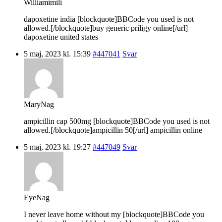
Williamimili
dapoxetine india [blockquote]BBCode you used is not
allowed.[/blockquote]buy generic priligy online[/url]
dapoxetine united states
5 maj, 2023 kl. 15:39
#447041
Svar
MaryNag
ampicillin cap 500mg [blockquote]BBCode you used is not
allowed.[/blockquote]ampicillin 50[/url] ampicillin online
5 maj, 2023 kl. 19:27
#447049
Svar
EyeNag
I never leave home without my [blockquote]BBCode you