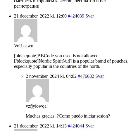
смотреть в хорошем качестве, бесплатно и без
регистрации
21 december, 2022 kl. 12:00
#424039
Svar
VolLeawn
[blockquote]BBCode you used is not allowed.
[/blockquote]Nordic Spirit[/url] is a popular brand of pouches,
especially popular in the countries of the north.
2 november, 2024 kl. 04:02
#476032
Svar
vzfjyiowqa
Muchas gracias. ?Como puedo iniciar sesion?
21 december, 2022 kl. 14:13
#424044
Svar