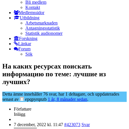
Bli medlem
Kontakt
Medlemssidor
Utbildning
Arbetsmarknaden
Antagningsstatistik
Statistik audionomer
Forskning
Länkar
Forum
Sök
На каких ресурсах поискать
информацию по теме: лучшие из
лучших?
Detta ämne innehåller 76 svar, har 1 deltagare, och uppdaterades
senast av
epqpyrqnzb
1 år, 8 månader sedan
.
Författare
Inlägg
7 december, 2022 kl. 11:47
#423073
Svar