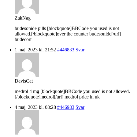
ZakNag
budesonide pills [blockquote]BBCode you used is not
allowed.[/blockquote]over the counter budesonide[/url]
budecort
1 maj, 2023 kl. 21:52
#446833
Svar
DavisCat
medrol 4 mg [blockquote]BBCode you used is not allowed.
[/blockquote]medrol[/url] medrol price in uk
4 maj, 2023 kl. 08:28
#446983
Svar