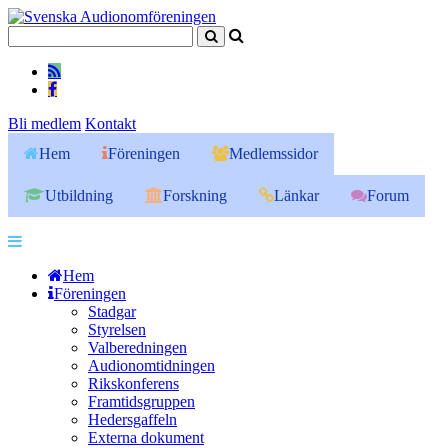
Bli medlem
Kontakt
Hem
Föreningen
Medlemssidor
Utbildning
Forskning
Länkar
Forum
Hem
Föreningen
Stadgar
Styrelsen
Valberedningen
Audionomtidningen
Rikskonferens
Framtidsgruppen
Hedersgaffeln
Externa dokument