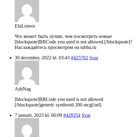
EluLeawn
Что может быть лучше, чем посмотреть новые
[blockquote]BBCode you used is not allowed.[/blockquote]?
Наслаждайтесь просмотром на tubba.ru
30 december, 2022 kl. 03:43
#425702
Svar
AshNag
[blockquote]BBCode you used is not allowed.
[/blockquote]generic synthroid 200 mcg[/url]
7 januari, 2023 kl. 06:09
#428354
Svar