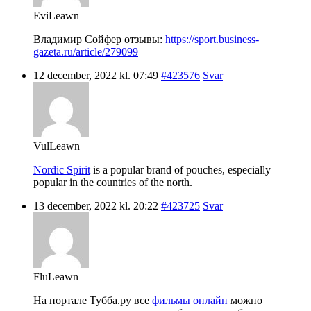
EviLeawn
Владимир Сойфер отзывы:
https://sport.business-
gazeta.ru/article/279099
12 december, 2022 kl. 07:49
#423576
Svar
VulLeawn
Nordic Spirit
is a popular brand of pouches, especially
popular in the countries of the north.
13 december, 2022 kl. 20:22
#423725
Svar
FluLeawn
На портале Тубба.ру все
фильмы онлайн
можно