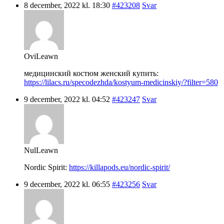
8 december, 2022 kl. 18:30
#423208
Svar
OviLeawn
медицинский костюм женский купить:
https://lilacs.ru/specodezhda/kostyum-medicinskiy/?filter=580
9 december, 2022 kl. 04:52
#423247
Svar
NulLeawn
Nordic Spirit:
https://killapods.eu/nordic-spirit/
9 december, 2022 kl. 06:55
#423256
Svar