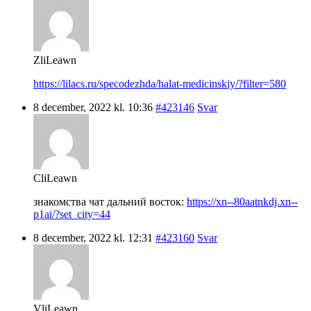
ZliLeawn
https://lilacs.ru/specodezhda/halat-medicinskiy/?filter=580
8 december, 2022 kl. 10:36
#423146
Svar
CliLeawn
знакомства чат дальний восток:
https://xn--80aatnkdj.xn--
p1ai/?set_city=44
8 december, 2022 kl. 12:31
#423160
Svar
VliLeawn