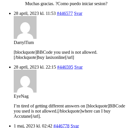
Muchas gracias. ?Como puedo iniciar sesion?
28 april, 2023 kl. 11:53
#446577
Svar
DarrylTum
[blockquote]BBCode you used is not allowed.
[/blockquote]buy lasixonline[/url]
28 april, 2023 kl. 22:15
#446595
Svar
EyeNag
I’m tired of getting different answers on [blockquote]BBCode
you used is not allowed.[/blockquote]where can I buy
Accutane[/url].
1 maj, 2023 kl. 02:42
#446778
Svar