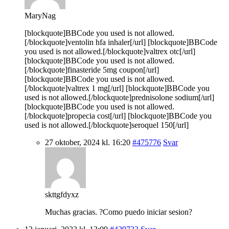
MaryNag
[blockquote]BBCode you used is not allowed.
[/blockquote]ventolin hfa inhaler[/url] [blockquote]BBCode
you used is not allowed.[/blockquote]valtrex otc[/url]
[blockquote]BBCode you used is not allowed.
[/blockquote]finasteride 5mg coupon[/url]
[blockquote]BBCode you used is not allowed.
[/blockquote]valtrex 1 mg[/url] [blockquote]BBCode you
used is not allowed.[/blockquote]prednisolone sodium[/url]
[blockquote]BBCode you used is not allowed.
[/blockquote]propecia cost[/url] [blockquote]BBCode you
used is not allowed.[/blockquote]seroquel 150[/url]
27 oktober, 2024 kl. 16:20
#475776
Svar
skttgfdyxz
Muchas gracias. ?Como puedo iniciar sesion?