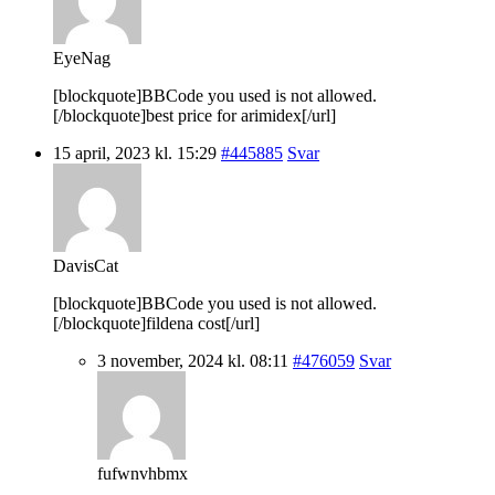
EyeNag
[blockquote]BBCode you used is not allowed.
[/blockquote]best price for arimidex[/url]
15 april, 2023 kl. 15:29
#445885
Svar
DavisCat
[blockquote]BBCode you used is not allowed.
[/blockquote]fildena cost[/url]
3 november, 2024 kl. 08:11
#476059
Svar
fufwnvhbmx