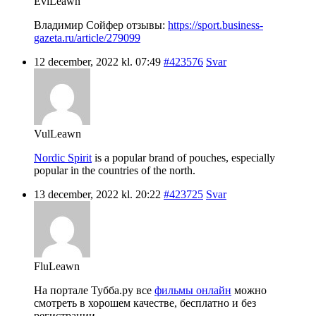
EviLeawn
Владимир Сойфер отзывы:
https://sport.business-
gazeta.ru/article/279099
12 december, 2022 kl. 07:49
#423576
Svar
VulLeawn
Nordic Spirit
is a popular brand of pouches, especially
popular in the countries of the north.
13 december, 2022 kl. 20:22
#423725
Svar
FluLeawn
На портале Тубба.ру все
фильмы онлайн
можно
смотреть в хорошем качестве, бесплатно и без
регистрации