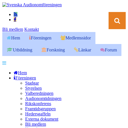
Bli medlem
Kontakt
Hem
Föreningen
Medlemssidor
Utbildning
Forskning
Länkar
Forum
Hem
Föreningen
Stadgar
Styrelsen
Valberedningen
Audionomtidningen
Rikskonferens
Framtidsgruppen
Hedersgaffeln
Externa dokument
Bli medlem