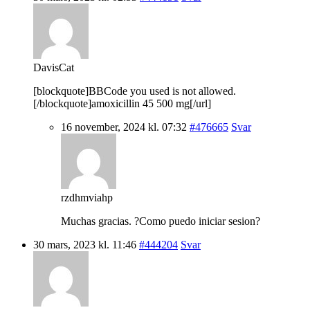
DavisCat
[blockquote]BBCode you used is not allowed.
[/blockquote]amoxicillin 45 500 mg[/url]
16 november, 2024 kl. 07:32
#476665
Svar
rzdhmviahp
Muchas gracias. ?Como puedo iniciar sesion?
30 mars, 2023 kl. 11:46
#444204
Svar