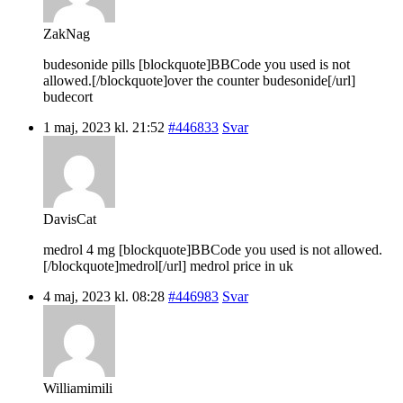
ZakNag
budesonide pills [blockquote]BBCode you used is not
allowed.[/blockquote]over the counter budesonide[/url]
budecort
1 maj, 2023 kl. 21:52
#446833
Svar
DavisCat
medrol 4 mg [blockquote]BBCode you used is not allowed.
[/blockquote]medrol[/url] medrol price in uk
4 maj, 2023 kl. 08:28
#446983
Svar
Williamimili