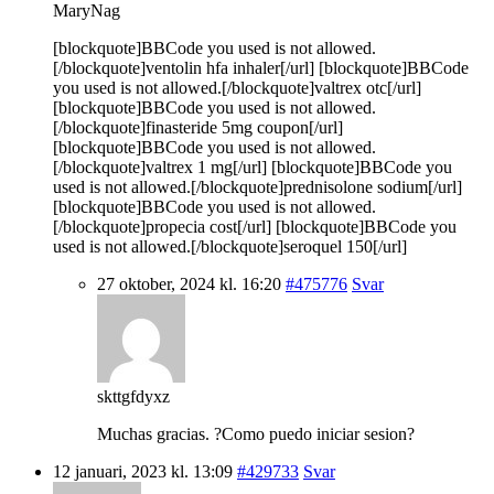
MaryNag
[blockquote]BBCode you used is not allowed.
[/blockquote]ventolin hfa inhaler[/url] [blockquote]BBCode
you used is not allowed.[/blockquote]valtrex otc[/url]
[blockquote]BBCode you used is not allowed.
[/blockquote]finasteride 5mg coupon[/url]
[blockquote]BBCode you used is not allowed.
[/blockquote]valtrex 1 mg[/url] [blockquote]BBCode you
used is not allowed.[/blockquote]prednisolone sodium[/url]
[blockquote]BBCode you used is not allowed.
[/blockquote]propecia cost[/url] [blockquote]BBCode you
used is not allowed.[/blockquote]seroquel 150[/url]
27 oktober, 2024 kl. 16:20
#475776
Svar
skttgfdyxz
Muchas gracias. ?Como puedo iniciar sesion?
12 januari, 2023 kl. 13:09
#429733
Svar