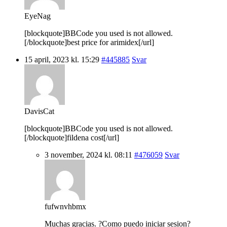
EyeNag
[blockquote]BBCode you used is not allowed.
[/blockquote]best price for arimidex[/url]
15 april, 2023 kl. 15:29
#445885
Svar
DavisCat
[blockquote]BBCode you used is not allowed.
[/blockquote]fildena cost[/url]
3 november, 2024 kl. 08:11
#476059
Svar
fufwnvhbmx
Muchas gracias. ?Como puedo iniciar sesion?