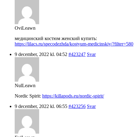
OviLeawn
медицинский костюм женский купить:
https://lilacs.ru/specodezhda/kostyum-medicinskiy/?filter=580
9 december, 2022 kl. 04:52
#423247
Svar
NulLeawn
Nordic Spirit:
https://killapods.eu/nordic-spirit/
9 december, 2022 kl. 06:55
#423256
Svar