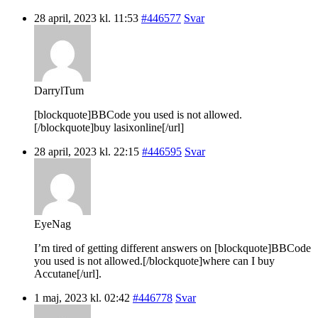
28 april, 2023 kl. 11:53
#446577
Svar
DarrylTum
[blockquote]BBCode you used is not allowed.
[/blockquote]buy lasixonline[/url]
28 april, 2023 kl. 22:15
#446595
Svar
EyeNag
I’m tired of getting different answers on [blockquote]BBCode
you used is not allowed.[/blockquote]where can I buy
Accutane[/url].
1 maj, 2023 kl. 02:42
#446778
Svar