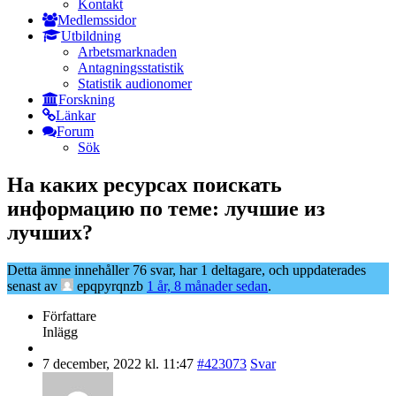
Kontakt
Medlemssidor
Utbildning
Arbetsmarknaden
Antagningsstatistik
Statistik audionomer
Forskning
Länkar
Forum
Sök
На каких ресурсах поискать
информацию по теме: лучшие из
лучших?
Detta ämne innehåller 76 svar, har 1 deltagare, och uppdaterades
senast av
epqpyrqnzb
1 år, 8 månader sedan
.
Författare
Inlägg
7 december, 2022 kl. 11:47
#423073
Svar