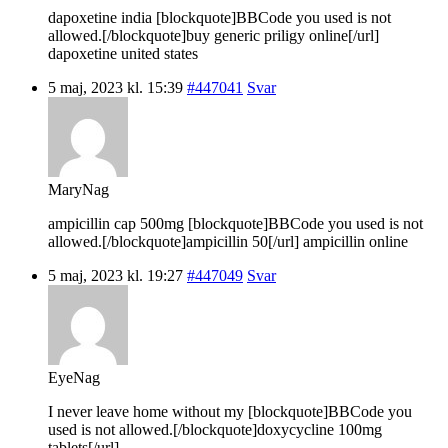
dapoxetine india [blockquote]BBCode you used is not
allowed.[/blockquote]buy generic priligy online[/url]
dapoxetine united states
5 maj, 2023 kl. 15:39
#447041
Svar
MaryNag
ampicillin cap 500mg [blockquote]BBCode you used is not
allowed.[/blockquote]ampicillin 50[/url] ampicillin online
5 maj, 2023 kl. 19:27
#447049
Svar
EyeNag
I never leave home without my [blockquote]BBCode you
used is not allowed.[/blockquote]doxycycline 100mg
tablets[/url].