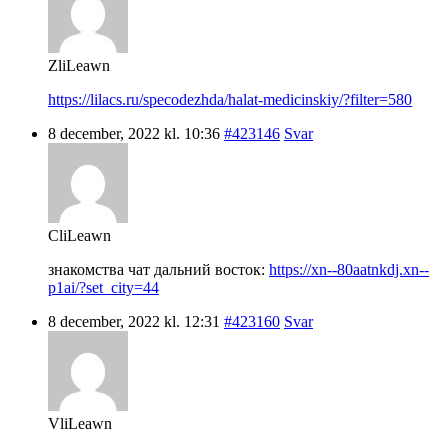
ZliLeawn
https://lilacs.ru/specodezhda/halat-medicinskiy/?filter=580
8 december, 2022 kl. 10:36
#423146
Svar
CliLeawn
знакомства чат дальний восток:
https://xn--80aatnkdj.xn--
p1ai/?set_city=44
8 december, 2022 kl. 12:31
#423160
Svar
VliLeawn