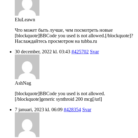
EluLeawn
Что может быть лучше, чем посмотреть новые
[blockquote]BBCode you used is not allowed.[/blockquote]?
Наслаждайтесь просмотром на tubba.ru
30 december, 2022 kl. 03:43
#425702
Svar
AshNag
[blockquote]BBCode you used is not allowed.
[/blockquote]generic synthroid 200 mcg[/url]
7 januari, 2023 kl. 06:09
#428354
Svar