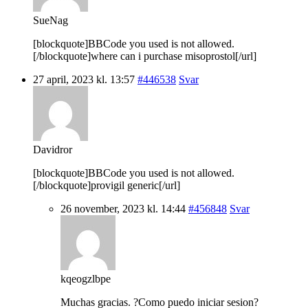
SueNag
[blockquote]BBCode you used is not allowed.
[/blockquote]where can i purchase misoprostol[/url]
27 april, 2023 kl. 13:57
#446538
Svar
Davidror
[blockquote]BBCode you used is not allowed.
[/blockquote]provigil generic[/url]
26 november, 2023 kl. 14:44
#456848
Svar
kqeogzlbpe
Muchas gracias. ?Como puedo iniciar sesion?