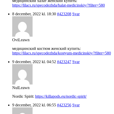
медицинский халат женский купить:
https://lilacs.ru/specodezhda/halat-medicinskiy/?filter=580
8 december, 2022 kl. 18:30
#423208
Svar
OviLeawn
медицинский костюм женский купить:
https://lilacs.ru/specodezhda/kostyum-medicinskiy/?filter=580
9 december, 2022 kl. 04:52
#423247
Svar
NulLeawn
Nordic Spirit:
https://killapods.eu/nordic-spirit/
9 december, 2022 kl. 06:55
#423256
Svar