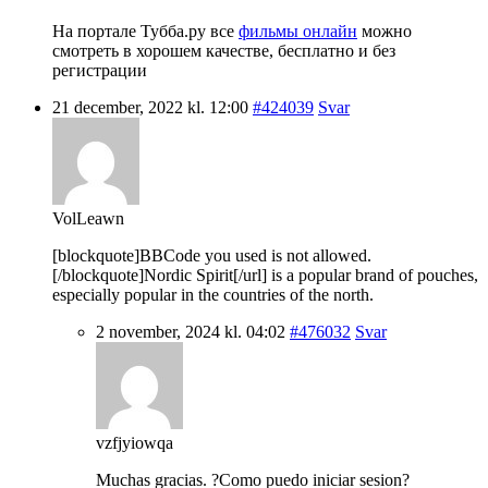
На портале Тубба.ру все
фильмы онлайн
можно
смотреть в хорошем качестве, бесплатно и без
регистрации
21 december, 2022 kl. 12:00
#424039
Svar
VolLeawn
[blockquote]BBCode you used is not allowed.
[/blockquote]Nordic Spirit[/url] is a popular brand of pouches,
especially popular in the countries of the north.
2 november, 2024 kl. 04:02
#476032
Svar
vzfjyiowqa
Muchas gracias. ?Como puedo iniciar sesion?