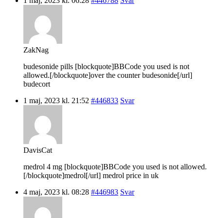
1 maj, 2023 kl. 06:28
#446788
Svar
ZakNag
budesonide pills [blockquote]BBCode you used is not
allowed.[/blockquote]over the counter budesonide[/url]
budecort
1 maj, 2023 kl. 21:52
#446833
Svar
DavisCat
medrol 4 mg [blockquote]BBCode you used is not allowed.
[/blockquote]medrol[/url] medrol price in uk
4 maj, 2023 kl. 08:28
#446983
Svar