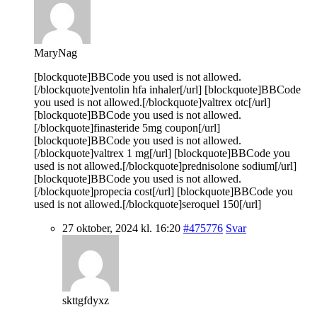
MaryNag
[blockquote]BBCode you used is not allowed.
[/blockquote]ventolin hfa inhaler[/url] [blockquote]BBCode
you used is not allowed.[/blockquote]valtrex otc[/url]
[blockquote]BBCode you used is not allowed.
[/blockquote]finasteride 5mg coupon[/url]
[blockquote]BBCode you used is not allowed.
[/blockquote]valtrex 1 mg[/url] [blockquote]BBCode you
used is not allowed.[/blockquote]prednisolone sodium[/url]
[blockquote]BBCode you used is not allowed.
[/blockquote]propecia cost[/url] [blockquote]BBCode you
used is not allowed.[/blockquote]seroquel 150[/url]
27 oktober, 2024 kl. 16:20
#475776
Svar
skttgfdyxz