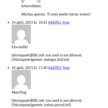
fufwnvhbmx
Muchas gracias. ?Como puedo iniciar sesion?
16 april, 2023 kl. 10:41
#445911
Svar
Elwoodfef
[blockquote]BBCode you used is not allowed.
[/blockquote]generic malegra dxt[/url]
16 april, 2023 kl. 13:40
#445915
Svar
MaryNag
[blockquote]BBCode you used is not allowed.
[/blockquote]generic zofran prices[/url]