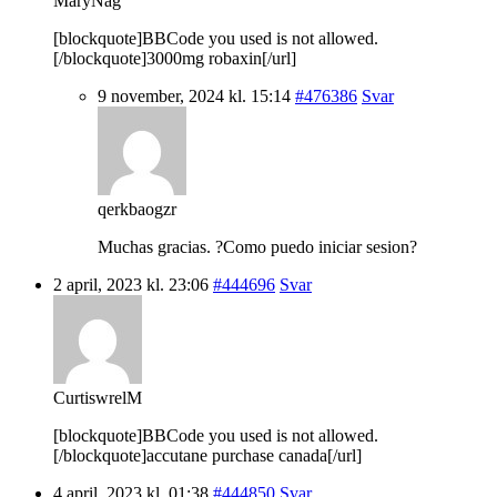
MaryNag
[blockquote]BBCode you used is not allowed.
[/blockquote]3000mg robaxin[/url]
9 november, 2024 kl. 15:14
#476386
Svar
qerkbaogzr
Muchas gracias. ?Como puedo iniciar sesion?
2 april, 2023 kl. 23:06
#444696
Svar
CurtiswrelM
[blockquote]BBCode you used is not allowed.
[/blockquote]accutane purchase canada[/url]
4 april, 2023 kl. 01:38
#444850
Svar