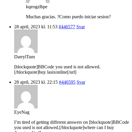
kqeogzlbpe
Muchas gracias. ?Como puedo iniciar sesion?
28 april, 2023 kl. 11:53
#446577
Svar
DarrylTum
[blockquote]BBCode you used is not allowed.
[/blockquote]buy lasixonline[/url]
28 april, 2023 kl. 22:15
#446595
Svar
EyeNag
I’m tired of getting different answers on [blockquote]BBCode
you used is not allowed.[/blockquote]where can I buy