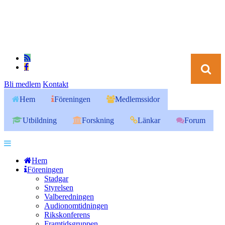
Bli medlem
Kontakt
Hem
Föreningen
Medlemssidor
Utbildning
Forskning
Länkar
Forum
Hem
Föreningen
Stadgar
Styrelsen
Valberedningen
Audionomtidningen
Rikskonferens
Framtidsgruppen