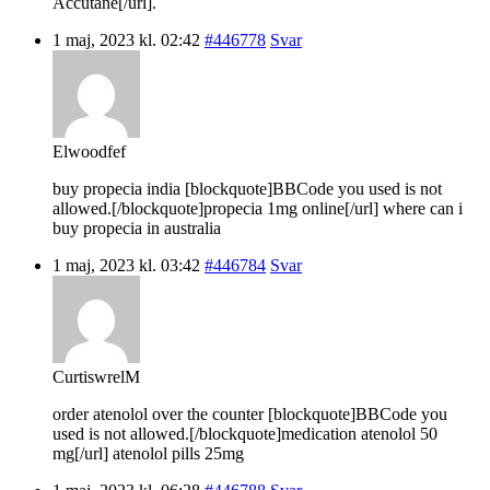
Accutane[/url].
1 maj, 2023 kl. 02:42
#446778
Svar
Elwoodfef
buy propecia india [blockquote]BBCode you used is not
allowed.[/blockquote]propecia 1mg online[/url] where can i
buy propecia in australia
1 maj, 2023 kl. 03:42
#446784
Svar
CurtiswrelM
order atenolol over the counter [blockquote]BBCode you
used is not allowed.[/blockquote]medication atenolol 50
mg[/url] atenolol pills 25mg