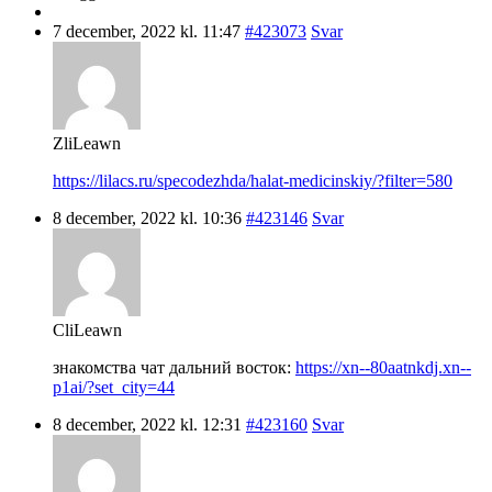
7 december, 2022 kl. 11:47
#423073
Svar
ZliLeawn
https://lilacs.ru/specodezhda/halat-medicinskiy/?filter=580
8 december, 2022 kl. 10:36
#423146
Svar
CliLeawn
знакомства чат дальний восток:
https://xn--80aatnkdj.xn--
p1ai/?set_city=44
8 december, 2022 kl. 12:31
#423160
Svar