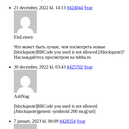
21 december, 2022 kl. 14:13
#424044
Svar
EluLeawn
Что может быть лучше, чем посмотреть новые
[blockquote]BBCode you used is not allowed.[/blockquote]?
Наслаждайтесь просмотром на tubba.ru
30 december, 2022 kl. 03:43
#425702
Svar
AshNag
[blockquote]BBCode you used is not allowed.
[/blockquote]generic synthroid 200 mcg[/url]
7 januari, 2023 kl. 06:09
#428354
Svar