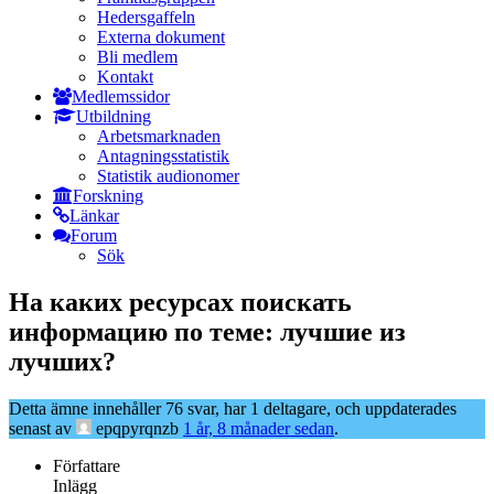
Hedersgaffeln
Externa dokument
Bli medlem
Kontakt
Medlemssidor
Utbildning
Arbetsmarknaden
Antagningsstatistik
Statistik audionomer
Forskning
Länkar
Forum
Sök
На каких ресурсах поискать
информацию по теме: лучшие из
лучших?
Detta ämne innehåller 76 svar, har 1 deltagare, och uppdaterades
senast av
epqpyrqnzb
1 år, 8 månader sedan
.
Författare
Inlägg