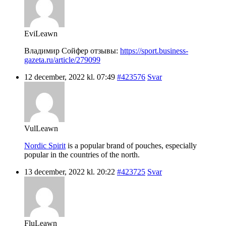
EviLeawn
Владимир Сойфер отзывы:
https://sport.business-
gazeta.ru/article/279099
12 december, 2022 kl. 07:49
#423576
Svar
VulLeawn
Nordic Spirit
is a popular brand of pouches, especially
popular in the countries of the north.
13 december, 2022 kl. 20:22
#423725
Svar
FluLeawn