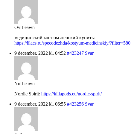
OviLeawn
медицинский костюм женский купить:
https://lilacs.ru/specodezhda/kostyum-medicinskiy/?filter=580
9 december, 2022 kl. 04:52
#423247
Svar
NulLeawn
Nordic Spirit:
https://killapods.eu/nordic-spirit/
9 december, 2022 kl. 06:55
#423256
Svar