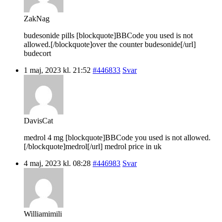
ZakNag
budesonide pills [blockquote]BBCode you used is not
allowed.[/blockquote]over the counter budesonide[/url]
budecort
1 maj, 2023 kl. 21:52
#446833
Svar
DavisCat
medrol 4 mg [blockquote]BBCode you used is not allowed.
[/blockquote]medrol[/url] medrol price in uk
4 maj, 2023 kl. 08:28
#446983
Svar
Williamimili