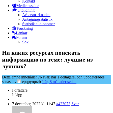
Kontakt
Medlemssidor
Utbildning
Arbetsmarknaden
Antagningsstatistik
Statistik audionomer
Forskning
Länkar
Forum
Sök
На каких ресурсах поискать
информацию по теме: лучшие из
лучших?
Detta ämne innehåller 76 svar, har 1 deltagare, och uppdaterades
senast av
epqpyrqnzb
1 år, 8 månader sedan
.
Författare
Inlägg
7 december, 2022 kl. 11:47
#423073
Svar