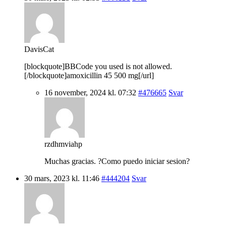
DavisCat
[blockquote]BBCode you used is not allowed.
[/blockquote]amoxicillin 45 500 mg[/url]
16 november, 2024 kl. 07:32
#476665
Svar
rzdhmviahp
Muchas gracias. ?Como puedo iniciar sesion?
30 mars, 2023 kl. 11:46
#444204
Svar