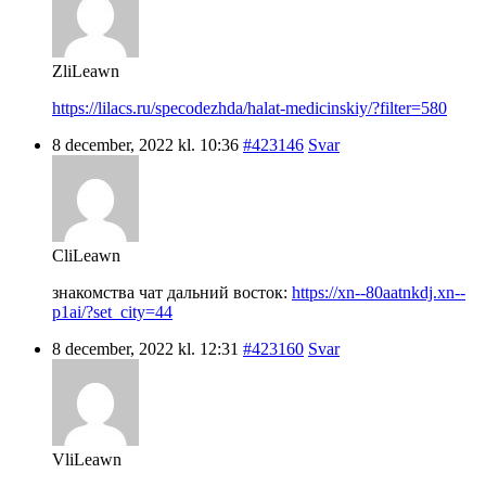
ZliLeawn
https://lilacs.ru/specodezhda/halat-medicinskiy/?filter=580
8 december, 2022 kl. 10:36
#423146
Svar
CliLeawn
знакомства чат дальний восток:
https://xn--80aatnkdj.xn--
p1ai/?set_city=44
8 december, 2022 kl. 12:31
#423160
Svar
VliLeawn