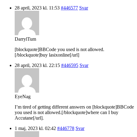
28 april, 2023 kl. 11:53
#446577
Svar
DarrylTum
[blockquote]BBCode you used is not allowed.
[/blockquote]buy lasixonline[/url]
28 april, 2023 kl. 22:15
#446595
Svar
EyeNag
I’m tired of getting different answers on [blockquote]BBCode
you used is not allowed.[/blockquote]where can I buy
Accutane[/url].
1 maj, 2023 kl. 02:42
#446778
Svar