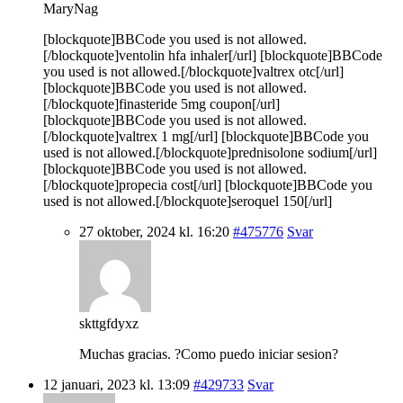
MaryNag
[blockquote]BBCode you used is not allowed.
[/blockquote]ventolin hfa inhaler[/url] [blockquote]BBCode
you used is not allowed.[/blockquote]valtrex otc[/url]
[blockquote]BBCode you used is not allowed.
[/blockquote]finasteride 5mg coupon[/url]
[blockquote]BBCode you used is not allowed.
[/blockquote]valtrex 1 mg[/url] [blockquote]BBCode you
used is not allowed.[/blockquote]prednisolone sodium[/url]
[blockquote]BBCode you used is not allowed.
[/blockquote]propecia cost[/url] [blockquote]BBCode you
used is not allowed.[/blockquote]seroquel 150[/url]
27 oktober, 2024 kl. 16:20
#475776
Svar
skttgfdyxz
Muchas gracias. ?Como puedo iniciar sesion?
12 januari, 2023 kl. 13:09
#429733
Svar