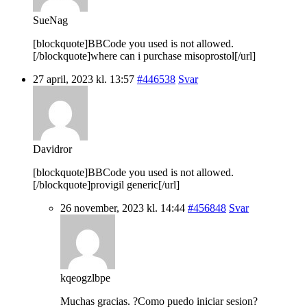
SueNag
[blockquote]BBCode you used is not allowed.
[/blockquote]where can i purchase misoprostol[/url]
27 april, 2023 kl. 13:57
#446538
Svar
Davidror
[blockquote]BBCode you used is not allowed.
[/blockquote]provigil generic[/url]
26 november, 2023 kl. 14:44
#456848
Svar
kqeogzlbpe
Muchas gracias. ?Como puedo iniciar sesion?