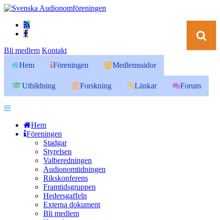
Bli medlem
Kontakt
Hem
Föreningen
Medlemssidor
Utbildning
Forskning
Länkar
Forum
Hem
Föreningen
Stadgar
Styrelsen
Valberedningen
Audionomtidningen
Rikskonferens
Framtidsgruppen
Hedersgaffeln
Externa dokument
Bli medlem