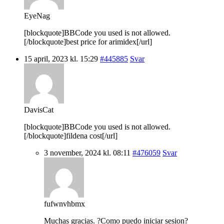
EyeNag
[blockquote]BBCode you used is not allowed.
[/blockquote]best price for arimidex[/url]
15 april, 2023 kl. 15:29
#445885
Svar
DavisCat
[blockquote]BBCode you used is not allowed.
[/blockquote]fildena cost[/url]
3 november, 2024 kl. 08:11
#476059
Svar
fufwnvhbmx
Muchas gracias. ?Como puedo iniciar sesion?