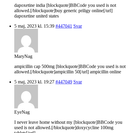
dapoxetine india [blockquote]BBCode you used is not
allowed.[/blockquote]buy generic priligy online[/url]
dapoxetine united states
5 maj, 2023 kl. 15:39
#447041
Svar
MaryNag
ampicillin cap 500mg [blockquote]BBCode you used is not
allowed.[/blockquote]ampicillin 50[/url] ampicillin online
5 maj, 2023 kl. 19:27
#447049
Svar
EyeNag
I never leave home without my [blockquote]BBCode you
used is not allowed.[/blockquote]doxycycline 100mg
tablets[/url].