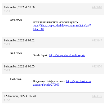
8 december, 2022 kl. 18:30
#423208
SVAR
OviLeawn
медицинский костюм женский купить:
https://lilacs.ru/specodezhda/kostyum-medicinskiy/?
filter=580
9 december, 2022 kl. 04:52
#423247
SVAR
NulLeawn
Nordic Spirit:
https://killapods.eu/nordic-spirit/
9 december, 2022 kl. 06:55
#423256
SVAR
EviLeawn
Владимир Сойфер отзывы:
https://sport.business-
gazeta.ru/article/279099
12 december, 2022 kl. 07:49
#423576
SVAR