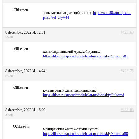
CliLeawn
знакомства чат дальний восток:
https://xn--80aatnkdj.xn--
p1ai/?set_city=44
8 december, 2022 kl. 12:31
#423160
SVAR
VliLeawn
халат медицинский мужской купить:
https://lilacs.ru/specodezhda/halat-medicinskiy/?filter=581
8 december, 2022 kl. 14:24
#423175
SVAR
OliLeawn
купить белый халат медицинский:
https://lilacs.ru/specodezhda/halat-medicinskiy/?filter=8
8 december, 2022 kl. 16:20
#423188
SVAR
OgiLeawn
медицинский халат женский купить:
https://lilacs.ru/specodezhda/halat-medicinskiy/?filter=580