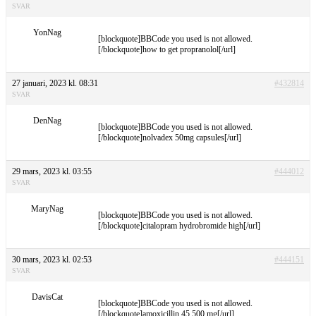
SVAR
YonNag
[blockquote]BBCode you used is not allowed.
[/blockquote]how to get propranolol[/url]
27 januari, 2023 kl. 08:31
#432814
SVAR
DenNag
[blockquote]BBCode you used is not allowed.
[/blockquote]nolvadex 50mg capsules[/url]
29 mars, 2023 kl. 03:55
#444012
SVAR
MaryNag
[blockquote]BBCode you used is not allowed.
[/blockquote]citalopram hydrobromide high[/url]
30 mars, 2023 kl. 02:53
#444151
SVAR
DavisCat
[blockquote]BBCode you used is not allowed.
[/blockquote]amoxicillin 45 500 mg[/url]