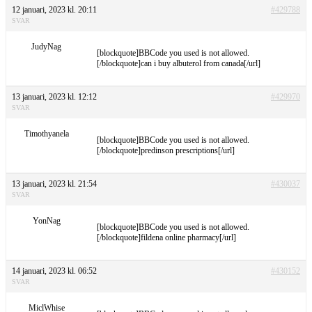
12 januari, 2023 kl. 20:11
#429788
SVAR
JudyNag
[blockquote]BBCode you used is not allowed.
[/blockquote]can i buy albuterol from canada[/url]
13 januari, 2023 kl. 12:12
#429970
SVAR
Timothyanela
[blockquote]BBCode you used is not allowed.
[/blockquote]predinson prescriptions[/url]
13 januari, 2023 kl. 21:54
#430037
SVAR
YonNag
[blockquote]BBCode you used is not allowed.
[/blockquote]fildena online pharmacy[/url]
14 januari, 2023 kl. 06:52
#430152
SVAR
MiclWhise