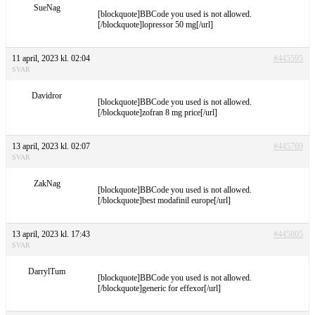
SueNag
[blockquote]BBCode you used is not allowed.
[/blockquote]lopressor 50 mg[/url]
11 april, 2023 kl. 02:04
#445595
SVAR
Davidror
[blockquote]BBCode you used is not allowed.
[/blockquote]zofran 8 mg price[/url]
13 april, 2023 kl. 02:07
#445769
SVAR
ZakNag
[blockquote]BBCode you used is not allowed.
[/blockquote]best modafinil europe[/url]
13 april, 2023 kl. 17:43
#445805
SVAR
DarrylTum
[blockquote]BBCode you used is not allowed.
[/blockquote]generic for effexor[/url]