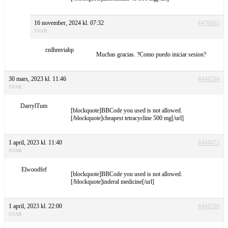
16 november, 2024 kl. 07:32
#476665
SVAR
rzdhmviahp
Muchas gracias. ?Como puedo iniciar sesion?
30 mars, 2023 kl. 11:46
#444204
SVAR
DarrylTum
[blockquote]BBCode you used is not allowed.
[/blockquote]cheapest tetracycline 500 mg[/url]
1 april, 2023 kl. 11:40
#444473
SVAR
Elwoodfef
[blockquote]BBCode you used is not allowed.
[/blockquote]inderal medicine[/url]
1 april, 2023 kl. 22:00
#444536
SVAR