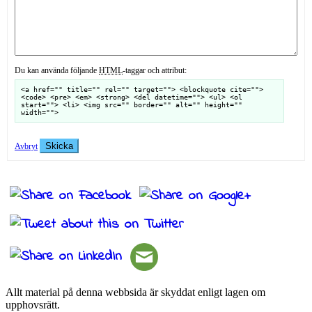
Du kan använda följande
HTML
-taggar och attribut:
<a href="" title="" rel="" target=""> <blockquote cite="">
<code> <pre> <em> <strong> <del datetime=""> <ul> <ol
start=""> <li> <img src="" border="" alt="" height=""
width="">
Skicka
Avbryt
Allt material på denna webbsida är skyddat enligt lagen om
upphovsrätt.