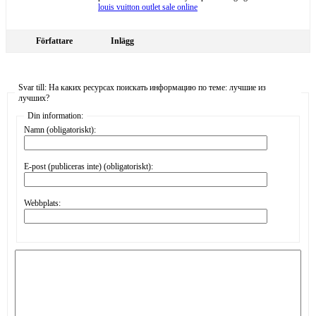
louis vuitton outlet sale online
Författare
Inlägg
Svar till: На каких ресурсах поискать информацию по теме: лучшие из
лучших?
Din information:
Namn (obligatoriskt):
E-post (publiceras inte) (obligatoriskt):
Webbplats: