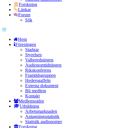
Forskning
Länkar
Forum
Sök
Hem
Föreningen
Stadgar
Styrelsen
Valberedningen
Audionomtidningen
Rikskonferens
Framtidsgruppen
Hedersgaffeln
Externa dokument
Bli medlem
Kontakt
Medlemssidor
Utbildning
Arbetsmarknaden
Antagningsstatistik
Statistik audionomer
Forskning