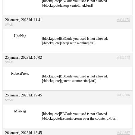
[blockquote]BBCode you used is not allowed.
[/blockquote]cheap ventolin uk[/url]
20 januari, 2023 kl. 11:41
#431470
SVAR
UgoNag
[blockquote]BBCode you used is not allowed.
[/blockquote]cheap retin a online[/url]
25 januari, 2023 kl. 16:02
#432473
SVAR
RobertPreks
[blockquote]BBCode you used is not allowed.
[/blockquote]generic atomoxetine[/url]
25 januari, 2023 kl. 19:45
#432506
SVAR
MiaNag
[blockquote]BBCode you used is not allowed.
[/blockquote]tretinoin cream over the counter uk[/url]
26 januari, 2023 kl. 13:45
#432667