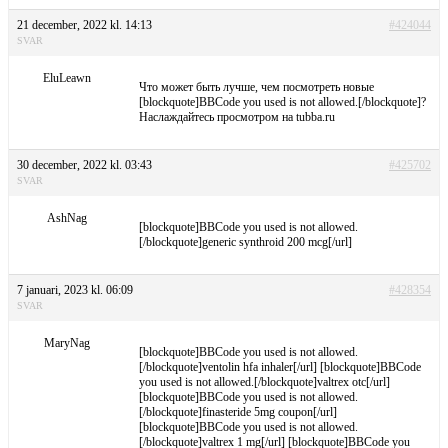
21 december, 2022 kl. 14:13
#424044
SVAR
EluLeawn
Что может быть лучше, чем посмотреть новые
[blockquote]BBCode you used is not allowed.[/blockquote]?
Наслаждайтесь просмотром на tubba.ru
30 december, 2022 kl. 03:43
#425702
SVAR
AshNag
[blockquote]BBCode you used is not allowed.
[/blockquote]generic synthroid 200 mcg[/url]
7 januari, 2023 kl. 06:09
#428354
SVAR
MaryNag
[blockquote]BBCode you used is not allowed.
[/blockquote]ventolin hfa inhaler[/url] [blockquote]BBCode
you used is not allowed.[/blockquote]valtrex otc[/url]
[blockquote]BBCode you used is not allowed.
[/blockquote]finasteride 5mg coupon[/url]
[blockquote]BBCode you used is not allowed.
[/blockquote]valtrex 1 mg[/url] [blockquote]BBCode you