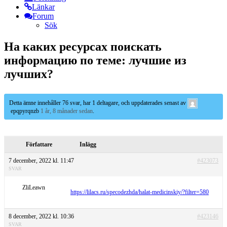
Länkar
Forum
Sök
На каких ресурсах поискать
информацию по теме: лучшие из
лучших?
Detta ämne innehåller 76 svar, har 1 deltagare, och uppdaterades senast av
epqpyrqnzb
1 år, 8 månader sedan
.
Författare
Inlägg
7 december, 2022 kl. 11:47
#423073
SVAR
ZliLeawn
https://lilacs.ru/specodezhda/halat-medicinskiy/?filter=580
8 december, 2022 kl. 10:36
#423146
SVAR