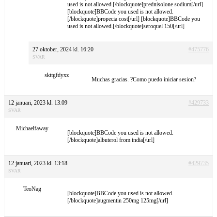
used is not allowed.[/blockquote]prednisolone sodium[/url]
[blockquote]BBCode you used is not allowed.
[/blockquote]propecia cost[/url] [blockquote]BBCode you
used is not allowed.[/blockquote]seroquel 150[/url]
27 oktober, 2024 kl. 16:20
#475776
SVAR
skttgfdyxz
Muchas gracias. ?Como puedo iniciar sesion?
12 januari, 2023 kl. 13:09
#429733
SVAR
Michaelfaway
[blockquote]BBCode you used is not allowed.
[/blockquote]albuterol from india[/url]
12 januari, 2023 kl. 13:18
#429735
SVAR
TeoNag
[blockquote]BBCode you used is not allowed.
[/blockquote]augmentin 250mg 125mg[/url]