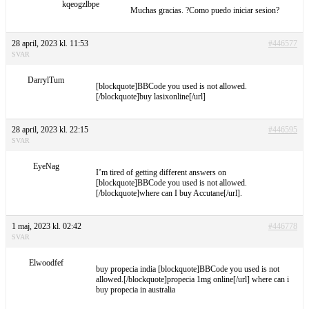
kqeogzlbpe
Muchas gracias. ?Como puedo iniciar sesion?
28 april, 2023 kl. 11:53
#446577
SVAR
DarrylTum
[blockquote]BBCode you used is not allowed.
[/blockquote]buy lasixonline[/url]
28 april, 2023 kl. 22:15
#446595
SVAR
EyeNag
I’m tired of getting different answers on
[blockquote]BBCode you used is not allowed.
[/blockquote]where can I buy Accutane[/url].
1 maj, 2023 kl. 02:42
#446778
SVAR
Elwoodfef
buy propecia india [blockquote]BBCode you used is not
allowed.[/blockquote]propecia 1mg online[/url] where can i
buy propecia in australia