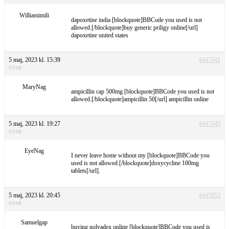
Williamimili
dapoxetine india [blockquote]BBCode you used is not
allowed.[/blockquote]buy generic priligy online[/url]
dapoxetine united states
5 maj, 2023 kl. 15:39
#447041
SVAR
MaryNag
ampicillin cap 500mg [blockquote]BBCode you used is not
allowed.[/blockquote]ampicillin 50[/url] ampicillin online
5 maj, 2023 kl. 19:27
#447049
SVAR
EyeNag
I never leave home without my [blockquote]BBCode you
used is not allowed.[/blockquote]doxycycline 100mg
tablets[/url].
5 maj, 2023 kl. 20:45
#447053
SVAR
Samuelgap
buying nolvadex online [blockquote]BBCode you used is