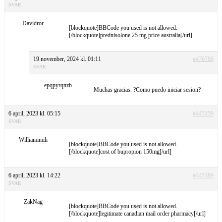
SVAR
Davidror
[blockquote]BBCode you used is not allowed.
[/blockquote]prednisolone 25 mg price australia[/url]
19 november, 2024 kl. 01:11
#476786
SVAR
epqpyrqnzb
Muchas gracias. ?Como puedo iniciar sesion?
6 april, 2023 kl. 05:15
#445159
SVAR
Williamimili
[blockquote]BBCode you used is not allowed.
[/blockquote]cost of bupropion 150mg[/url]
6 april, 2023 kl. 14:22
#445189
SVAR
ZakNag
[blockquote]BBCode you used is not allowed.
[/blockquote]legitimate canadian mail order pharmacy[/url]