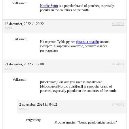
VulLeawn
Nordic Spirit
is a popular brand of pouches, especially
popular in the countries of the north.
13 december, 2022 kl. 20:22
#423725
SVAR
FluLeawn
На портале Тубба.ру все
фильмы онлайн
можно
смотреть в хорошем качестве, бесплатно и без
регистрации
21 december, 2022 kl. 12:00
#424039
SVAR
VolLeawn
[blockquote]BBCode you used is not allowed.
[/blockquote]Nordic Spirit[/url] is a popular brand of
pouches, especially popular in the countries of the north.
2 november, 2024 kl. 04:02
#476032
SVAR
vzfjyiowqa
Muchas gracias. ?Como puedo iniciar sesion?