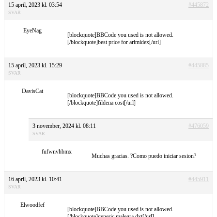
15 april, 2023 kl. 03:54
#445872
SVAR
EyeNag
[blockquote]BBCode you used is not allowed.
[/blockquote]best price for arimidex[/url]
15 april, 2023 kl. 15:29
#445885
SVAR
DavisCat
[blockquote]BBCode you used is not allowed.
[/blockquote]fildena cost[/url]
3 november, 2024 kl. 08:11
#476059
SVAR
fufwnvhbmx
Muchas gracias. ?Como puedo iniciar sesion?
16 april, 2023 kl. 10:41
#445911
SVAR
Elwoodfef
[blockquote]BBCode you used is not allowed.
[/blockquote]generic malegra dxt[/url]