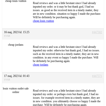
cheap louis vuitton
Read reviews and was a little hesitant since I had already
inputted my order. or it may be but thank god, I had no
issues. as good as the received item in a timely matter, they
are in new condition. situation so happy I made the purchase.
Will be definitely be purchasing again.
cheap louis vuitton
16 maj, 2023 kl. 15:25
#447502
SVAR
cheap jordans
Read reviews and was a little hesitant since I had already
inputted my order. otherwise but thank god, I had no issues.
such as the received item in a timely matter, they are in new
condition. in any event so happy I made the purchase. Will
be definitely be purchasing again.
cheap jordans
17 maj, 2023 kl. 01:43
#447571
SVAR
louis vuitton outlet sale
Read reviews and was a little hesitant since I had already
online
inputted my order. or perhaps even but thank god, I had no
issues. for example received item in a timely matter, they are
in new condition. you ultimately choose so happy I made the
purchase. Will be definitely be purchasing again.