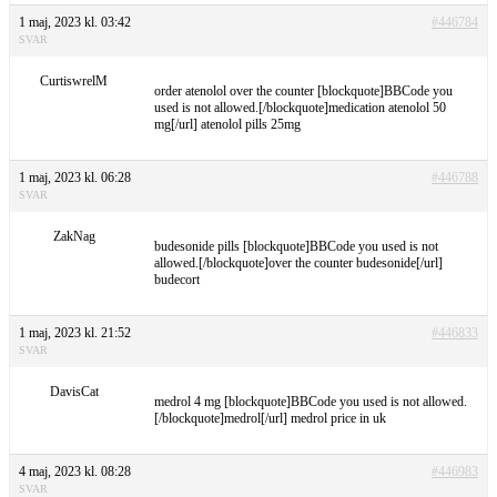
1 maj, 2023 kl. 03:42
#446784
SVAR
CurtiswrelM
order atenolol over the counter [blockquote]BBCode you
used is not allowed.[/blockquote]medication atenolol 50
mg[/url] atenolol pills 25mg
1 maj, 2023 kl. 06:28
#446788
SVAR
ZakNag
budesonide pills [blockquote]BBCode you used is not
allowed.[/blockquote]over the counter budesonide[/url]
budecort
1 maj, 2023 kl. 21:52
#446833
SVAR
DavisCat
medrol 4 mg [blockquote]BBCode you used is not allowed.
[/blockquote]medrol[/url] medrol price in uk
4 maj, 2023 kl. 08:28
#446983
SVAR