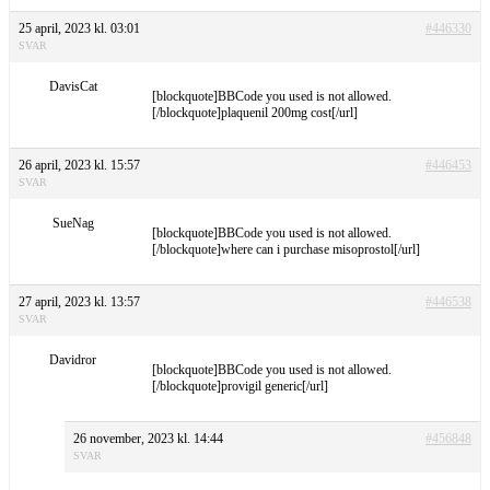
25 april, 2023 kl. 03:01
#446330
SVAR
DavisCat
[blockquote]BBCode you used is not allowed.
[/blockquote]plaquenil 200mg cost[/url]
26 april, 2023 kl. 15:57
#446453
SVAR
SueNag
[blockquote]BBCode you used is not allowed.
[/blockquote]where can i purchase misoprostol[/url]
27 april, 2023 kl. 13:57
#446538
SVAR
Davidror
[blockquote]BBCode you used is not allowed.
[/blockquote]provigil generic[/url]
26 november, 2023 kl. 14:44
#456848
SVAR