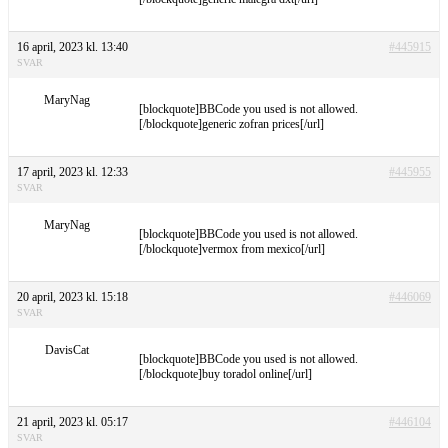
16 april, 2023 kl. 13:40
#445915
SVAR
MaryNag
[blockquote]BBCode you used is not allowed.
[/blockquote]generic zofran prices[/url]
17 april, 2023 kl. 12:33
#445955
SVAR
MaryNag
[blockquote]BBCode you used is not allowed.
[/blockquote]vermox from mexico[/url]
20 april, 2023 kl. 15:18
#446069
SVAR
DavisCat
[blockquote]BBCode you used is not allowed.
[/blockquote]buy toradol online[/url]
21 april, 2023 kl. 05:17
#446104
SVAR