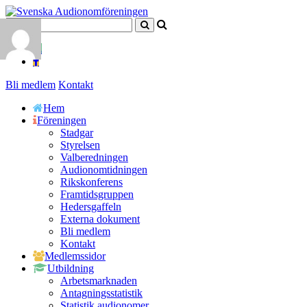
Bli medlem
Kontakt
Hem
Föreningen
Stadgar
Styrelsen
Valberedningen
Audionomtidningen
Rikskonferens
Framtidsgruppen
Hedersgaffeln
Externa dokument
Bli medlem
Kontakt
Medlemssidor
Utbildning
Arbetsmarknaden
Antagningsstatistik
Statistik audionomer