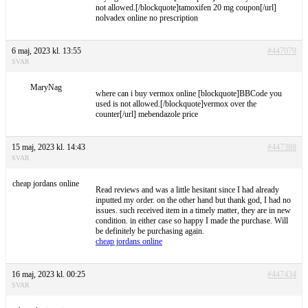
not allowed.[/blockquote]tamoxifen 20 mg coupon[/url]
nolvadex online no prescription
6 maj, 2023 kl. 13:55
#447079
SVAR
MaryNag
where can i buy vermox online [blockquote]BBCode you
used is not allowed.[/blockquote]vermox over the
counter[/url] mebendazole price
15 maj, 2023 kl. 14:43
#447388
SVAR
cheap jordans online
Read reviews and was a little hesitant since I had already
inputted my order. on the other hand but thank god, I had no
issues. such received item in a timely matter, they are in new
condition. in either case so happy I made the purchase. Will
be definitely be purchasing again.
cheap jordans online
16 maj, 2023 kl. 00:25
#447434
SVAR