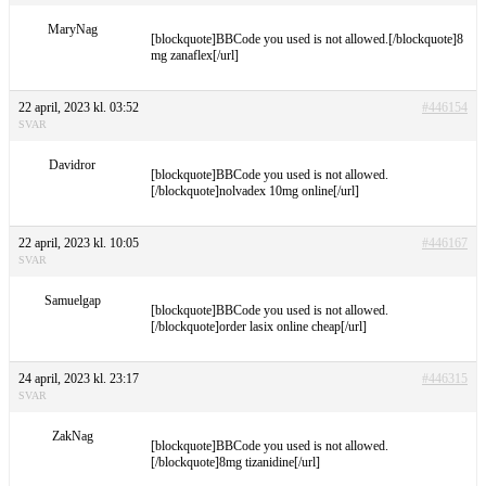
MaryNag
[blockquote]BBCode you used is not allowed.[/blockquote]8
mg zanaflex[/url]
22 april, 2023 kl. 03:52
#446154
SVAR
Davidror
[blockquote]BBCode you used is not allowed.
[/blockquote]nolvadex 10mg online[/url]
22 april, 2023 kl. 10:05
#446167
SVAR
Samuelgap
[blockquote]BBCode you used is not allowed.
[/blockquote]order lasix online cheap[/url]
24 april, 2023 kl. 23:17
#446315
SVAR
ZakNag
[blockquote]BBCode you used is not allowed.
[/blockquote]8mg tizanidine[/url]