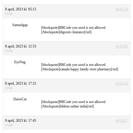
8 april, 2023 kl. 05:15
#445279
SVAR
Samuelgap
[blockquote]BBCode you used is not allowed.
[/blockquote]digoxin clearance[/url]
8 april, 2023 kl. 12:55
#445300
SVAR
EyeNag
[blockquote]BBCode you used is not allowed.
[/blockquote]canada happy family store pharmacy[/url]
8 april, 2023 kl. 17:31
#445314
SVAR
DavisCat
[blockquote]BBCode you used is not allowed.
[/blockquote]fildena online india[/url]
9 april, 2023 kl. 17:45
#445437
SVAR