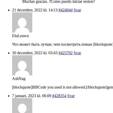
Muchas gracias. ?Como puedo iniciar sesion?
21 december, 2022 kl. 14:13
#424044
Svar
EluLeawn
Что может быть лучше, чем посмотреть новые [blockquote]B
30 december, 2022 kl. 03:43
#425702
Svar
AshNag
[blockquote]BBCode you used is not allowed.[/blockquote]gene
7 januari, 2023 kl. 06:09
#428354
Svar