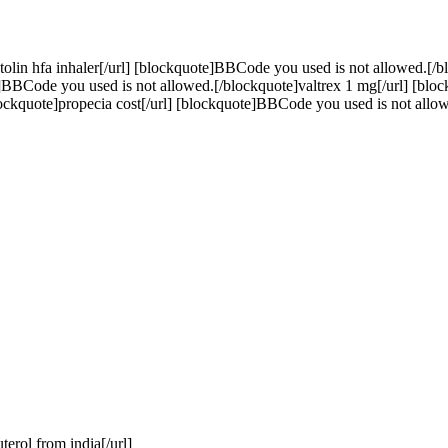
lin hfa inhaler[/url] [blockquote]BBCode you used is not allowed.[/b
e]BBCode you used is not allowed.[/blockquote]valtrex 1 mg[/url] [bl
ckquote]propecia cost[/url] [blockquote]BBCode you used is not allow
erol from india[/url]