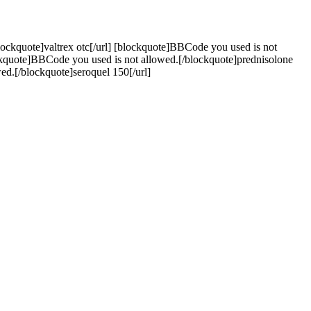
lockquote]valtrex otc[/url] [blockquote]BBCode you used is not
ockquote]BBCode you used is not allowed.[/blockquote]prednisolone
ed.[/blockquote]seroquel 150[/url]