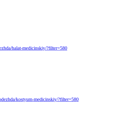
odezhda/halat-medicinskiy/?filter=580
pecodezhda/kostyum-medicinskiy/?filter=580