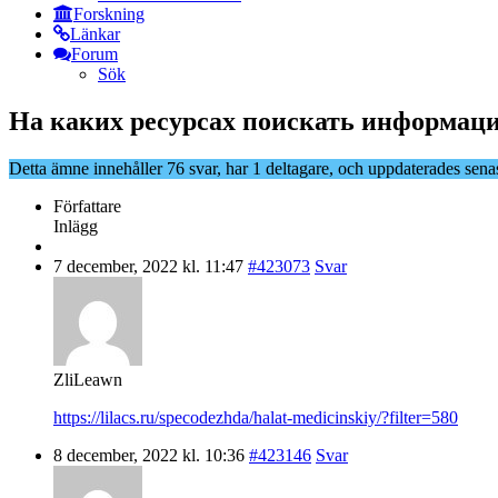
Forskning
Länkar
Forum
Sök
На каких ресурсах поискать информаци
Detta ämne innehåller 76 svar, har 1 deltagare, och uppdaterades sena
Författare
Inlägg
7 december, 2022 kl. 11:47
#423073
Svar
ZliLeawn
https://lilacs.ru/specodezhda/halat-medicinskiy/?filter=580
8 december, 2022 kl. 10:36
#423146
Svar