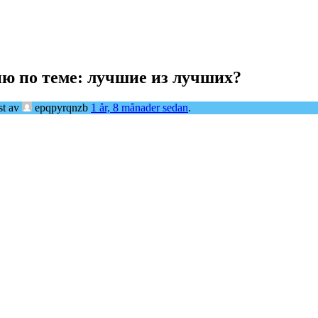
ю по теме: лучшие из лучших?
st av
epqpyrqnzb
1 år, 8 månader sedan
.