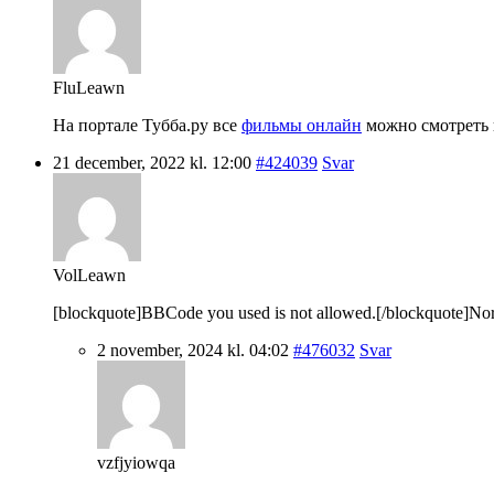
FluLeawn
На портале Тубба.ру все
фильмы онлайн
можно смотреть в
21 december, 2022 kl. 12:00
#424039
Svar
VolLeawn
[blockquote]BBCode you used is not allowed.[/blockquote]Nordic 
2 november, 2024 kl. 04:02
#476032
Svar
vzfjyiowqa