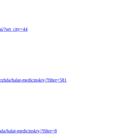
ai/?set_city=44
odezhda/halat-medicinskiy/?filter=581
zhda/halat-medicinskiy/?filter=8