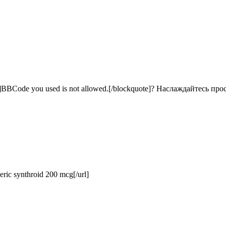
BCode you used is not allowed.[/blockquote]? Наслаждайтесь про
ric synthroid 200 mcg[/url]