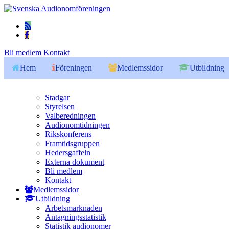
Bli medlem
Kontakt
Hem
Föreningen
Medlemssidor
Utbildning
Stadgar
Styrelsen
Valberedningen
Audionomtidningen
Rikskonferens
Framtidsgruppen
Hedersgaffeln
Externa dokument
Bli medlem
Kontakt
Medlemssidor
Utbildning
Arbetsmarknaden
Antagningsstatistik
Statistik audionomer