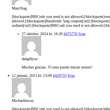
MaryNag
[blockquote]BBCode you used is not allowed.[/blockquote]vento
allowed.[/blockquote]finasteride 5mg coupon[/url] [blockquot
sodium[/url] [blockquote]BBCode you used is not allowed.[/blo
27 oktober, 2024 kl. 16:20
#475776
Svar
skttgfdyxz
Muchas gracias. ?Como puedo iniciar sesion?
12 januari, 2023 kl. 13:09
#429733
Svar
Michaelfaway
[blockquote]BBCode you used is not allowed.[/blockquote]albut