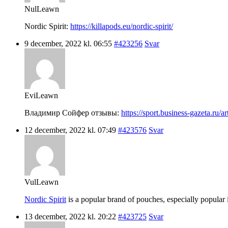
NulLeawn
Nordic Spirit:
https://killapods.eu/nordic-spirit/
9 december, 2022 kl. 06:55
#423256
Svar
EviLeawn
Владимир Сойфер отзывы:
https://sport.business-gazeta.ru/a
12 december, 2022 kl. 07:49
#423576
Svar
VulLeawn
Nordic Spirit
is a popular brand of pouches, especially popular i
13 december, 2022 kl. 20:22
#423725
Svar