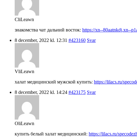
CliLeawn
знакомства чат дальний восток:
https://xn--80aatnkdj.xn--p1
8 december, 2022 kl. 12:31
#423160
Svar
VliLeawn
халат медицинский мужской купить:
https://lilacs.ru/spec
8 december, 2022 kl. 14:24
#423175
Svar
OliLeawn
купить белый халат медицинский:
https://lilacs.ru/specode