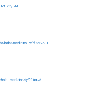
?set_city=44
da/halat-medicinskiy/?filter=581
/halat-medicinskiy/?filter=8