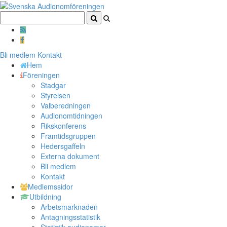
Bli medlem
Kontakt
Hem
Föreningen
Stadgar
Styrelsen
Valberedningen
Audionomtidningen
Rikskonferens
Framtidsgruppen
Hedersgaffeln
Externa dokument
Bli medlem
Kontakt
Medlemssidor
Utbildning
Arbetsmarknaden
Antagningsstatistik