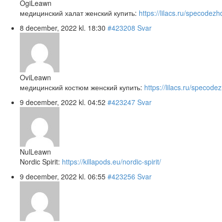
OgiLeawn
медицинский халат женский купить:
https://lilacs.ru/specodezh
8 december, 2022 kl. 18:30
#423208
Svar
OviLeawn
медицинский костюм женский купить:
https://lilacs.ru/specod
9 december, 2022 kl. 04:52
#423247
Svar
NulLeawn
Nordic Spirit:
https://killapods.eu/nordic-spirit/
9 december, 2022 kl. 06:55
#423256
Svar