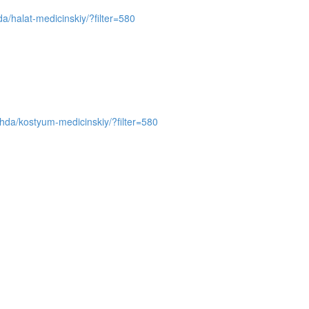
da/halat-medicinskiy/?filter=580
ezhda/kostyum-medicinskiy/?filter=580