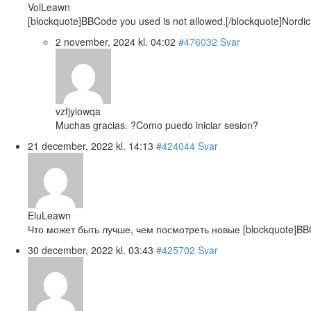
VolLeawn
[blockquote]BBCode you used is not allowed.[/blockquote]Nordic Sp
2 november, 2024 kl. 04:02
#476032
Svar
vzfjyiowqa
Muchas gracias. ?Como puedo iniciar sesion?
21 december, 2022 kl. 14:13
#424044
Svar
EluLeawn
Что может быть лучше, чем посмотреть новые [blockquote]BBC
30 december, 2022 kl. 03:43
#425702
Svar