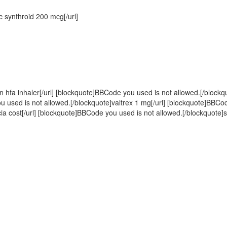
 synthroid 200 mcg[/url]
 hfa inhaler[/url] [blockquote]BBCode you used is not allowed.[/blockqu
u used is not allowed.[/blockquote]valtrex 1 mg[/url] [blockquote]BBCod
a cost[/url] [blockquote]BBCode you used is not allowed.[/blockquote]s