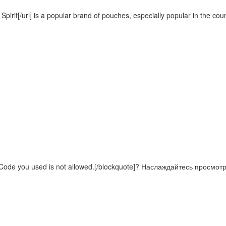
irit[/url] is a popular brand of pouches, especially popular in the coun
ode you used is not allowed.[/blockquote]? Наслаждайтесь просмотр