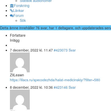
Statistik audionomer
Forskning
Länkar
Forum
Sök
Detta ämne innehåller 76 svar, har 1 deltagare, och uppdaterades sen
Författare
Inlägg
7 december, 2022 kl. 11:47
#423073
Svar
ZliLeawn
https://lilacs.ru/specodezhda/halat-medicinskiy/?filter=580
8 december, 2022 kl. 10:36
#423146
Svar