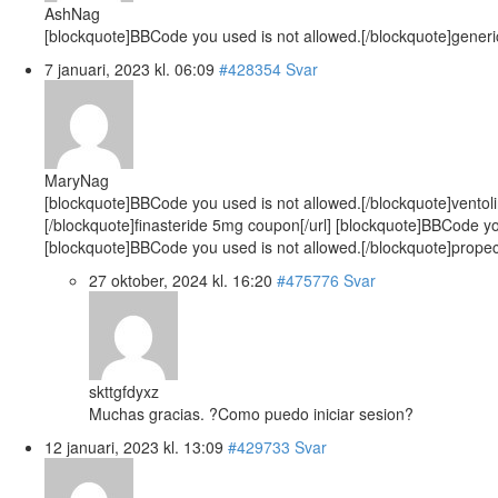
AshNag
[blockquote]BBCode you used is not allowed.[/blockquote]generic
7 januari, 2023 kl. 06:09
#428354
Svar
MaryNag
[blockquote]BBCode you used is not allowed.[/blockquote]ventolin
[/blockquote]finasteride 5mg coupon[/url] [blockquote]BBCode yo
[blockquote]BBCode you used is not allowed.[/blockquote]propeci
27 oktober, 2024 kl. 16:20
#475776
Svar
skttgfdyxz
Muchas gracias. ?Como puedo iniciar sesion?
12 januari, 2023 kl. 13:09
#429733
Svar