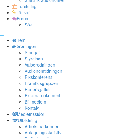
Statistik audionomer
Forskning
Länkar
Forum
Sök
Hem
Föreningen
Stadgar
Styrelsen
Valberedningen
Audionomtidningen
Rikskonferens
Framtidsgruppen
Hedersgaffeln
Externa dokument
Bli medlem
Kontakt
Medlemssidor
Utbildning
Arbetsmarknaden
Antagningsstatistik