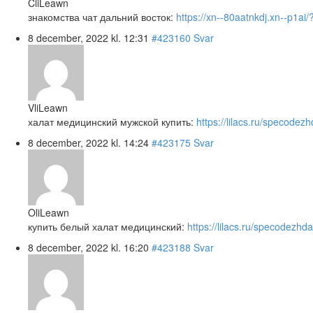
CliLeawn
знакомства чат дальний восток:
https://xn--80aatnkdj.xn--p1ai/
8 december, 2022 kl. 12:31
#423160
Svar
VliLeawn
халат медицинский мужской купить:
https://lilacs.ru/specodezh
8 december, 2022 kl. 14:24
#423175
Svar
OliLeawn
купить белый халат медицинский:
https://lilacs.ru/specodezhda
8 december, 2022 kl. 16:20
#423188
Svar