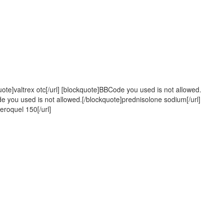
ote]valtrex otc[/url] [blockquote]BBCode you used is not allowed.
e you used is not allowed.[/blockquote]prednisolone sodium[/url]
eroquel 150[/url]