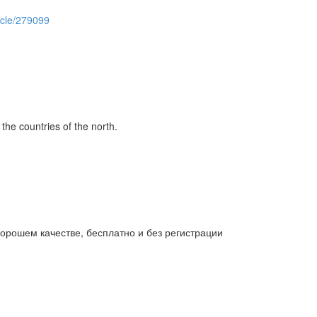
ticle/279099
the countries of the north.
орошем качестве, бесплатно и без регистрации