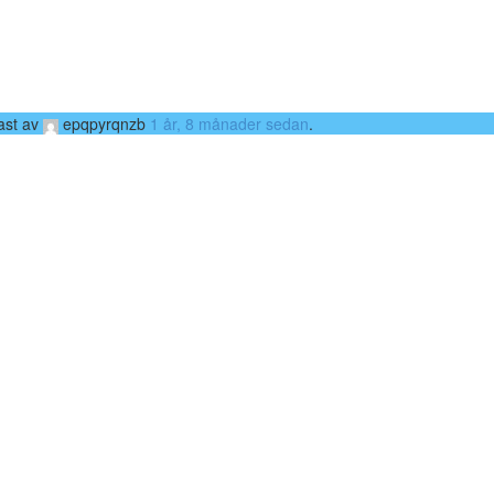
ast av
epqpyrqnzb
1 år, 8 månader sedan
.