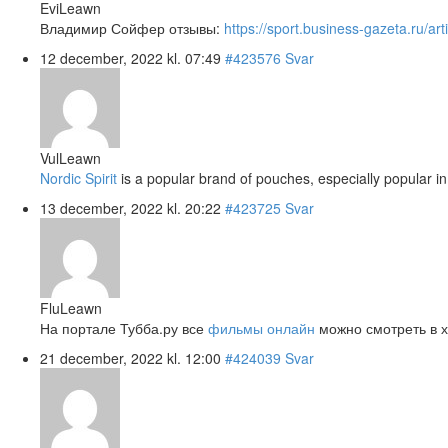
EviLeawn
Владимир Сойфер отзывы:
https://sport.business-gazeta.ru/ar
12 december, 2022 kl. 07:49
#423576
Svar
VulLeawn
Nordic Spirit
is a popular brand of pouches, especially popular in 
13 december, 2022 kl. 20:22
#423725
Svar
FluLeawn
На портале Тубба.ру все
фильмы онлайн
можно смотреть в х
21 december, 2022 kl. 12:00
#424039
Svar