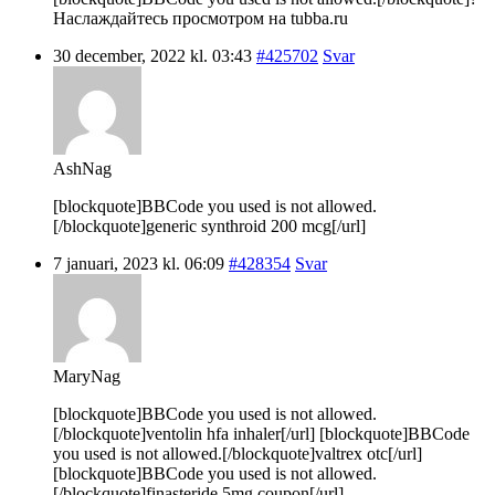
Наслаждайтесь просмотром на tubba.ru
30 december, 2022 kl. 03:43
#425702
Svar
AshNag
[blockquote]BBCode you used is not allowed.
[/blockquote]generic synthroid 200 mcg[/url]
7 januari, 2023 kl. 06:09
#428354
Svar
MaryNag
[blockquote]BBCode you used is not allowed.
[/blockquote]ventolin hfa inhaler[/url] [blockquote]BBCode
you used is not allowed.[/blockquote]valtrex otc[/url]
[blockquote]BBCode you used is not allowed.
[/blockquote]finasteride 5mg coupon[/url]