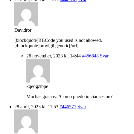
Davidror
[blockquote]BBCode you used is not allowed.
[/blockquote]provigil generic[/url]
26 november, 2023 kl. 14:44
#456848
Svar
kqeogzlbpe
Muchas gracias. ?Como puedo iniciar sesion?
28 april, 2023 kl. 11:53
#446577
Svar