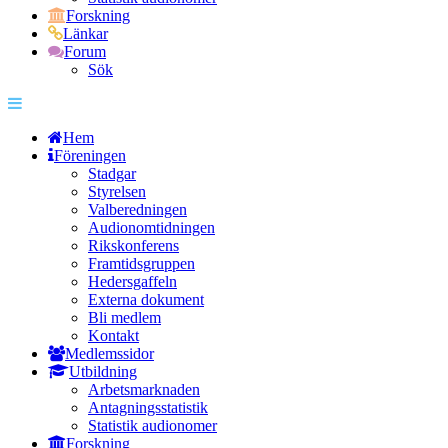
Forskning
Länkar
Forum
Sök
Hem
Föreningen
Stadgar
Styrelsen
Valberedningen
Audionomtidningen
Rikskonferens
Framtidsgruppen
Hedersgaffeln
Externa dokument
Bli medlem
Kontakt
Medlemssidor
Utbildning
Arbetsmarknaden
Antagningsstatistik
Statistik audionomer
Forskning