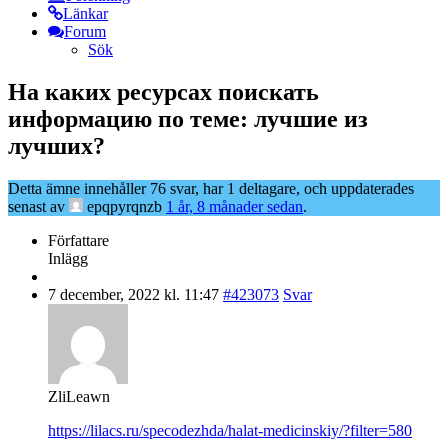
Länkar
Forum
Sök
На каких ресурсах поискать
информацию по теме: лучшие из
лучших?
Detta ämne innehåller 76 svar, har 1 deltagare, och uppdaterades
senast av
epqpyrqnzb
1 år, 8 månader sedan
.
Författare
Inlägg
7 december, 2022 kl. 11:47
#423073
Svar
ZliLeawn
https://lilacs.ru/specodezhda/halat-medicinskiy/?filter=580