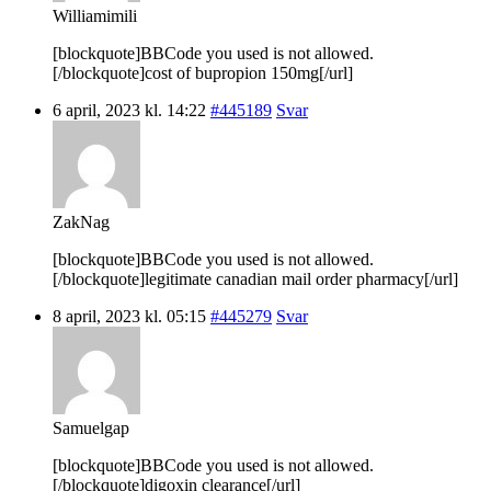
Williamimili
[blockquote]BBCode you used is not allowed.
[/blockquote]cost of bupropion 150mg[/url]
6 april, 2023 kl. 14:22
#445189
Svar
ZakNag
[blockquote]BBCode you used is not allowed.
[/blockquote]legitimate canadian mail order pharmacy[/url]
8 april, 2023 kl. 05:15
#445279
Svar
Samuelgap
[blockquote]BBCode you used is not allowed.
[/blockquote]digoxin clearance[/url]