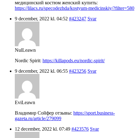
медицинский костюм женский купить:
https://lilacs.ru/specodezhda/kostyum-medicinskiy/?filter=580
9 december, 2022 kl. 04:52
#423247
Svar
NulLeawn
Nordic Spirit:
https://killapods.eu/nordic-spirit/
9 december, 2022 kl. 06:55
#423256
Svar
EviLeawn
Владимир Сойфер отзывы:
https://sport.business-
gazeta.ru/article/279099
12 december, 2022 kl. 07:49
#423576
Svar