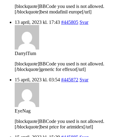
[blockquote]BBCode you used is not allowed.
[/blockquote]best modafinil europe[/url]
13 april, 2023 kl. 17:43
#445805
Svar
DarrylTum
[blockquote]BBCode you used is not allowed.
[/blockquote]generic for effexor[/url]
15 april, 2023 kl. 03:54
#445872
Svar
EyeNag
[blockquote]BBCode you used is not allowed.
[/blockquote]best price for arimidex[/url]