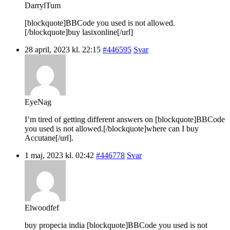
DarrylTum
[blockquote]BBCode you used is not allowed.
[/blockquote]buy lasixonline[/url]
28 april, 2023 kl. 22:15
#446595
Svar
EyeNag
I’m tired of getting different answers on [blockquote]BBCode
you used is not allowed.[/blockquote]where can I buy
Accutane[/url].
1 maj, 2023 kl. 02:42
#446778
Svar
Elwoodfef
buy propecia india [blockquote]BBCode you used is not