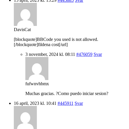
15 april, 2023 kl. 15:29
#445885
Svar
DavisCat
[blockquote]BBCode you used is not allowed.
[/blockquote]fildena cost[/url]
3 november, 2024 kl. 08:11
#476059
Svar
fufwnvhbmx
Muchas gracias. ?Como puedo iniciar sesion?
16 april, 2023 kl. 10:41
#445911
Svar