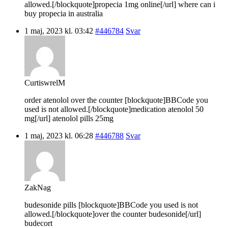
allowed.[/blockquote]propecia 1mg online[/url] where can i
buy propecia in australia
1 maj, 2023 kl. 03:42
#446784
Svar
CurtiswrelM
order atenolol over the counter [blockquote]BBCode you
used is not allowed.[/blockquote]medication atenolol 50
mg[/url] atenolol pills 25mg
1 maj, 2023 kl. 06:28
#446788
Svar
ZakNag
budesonide pills [blockquote]BBCode you used is not
allowed.[/blockquote]over the counter budesonide[/url]
budecort