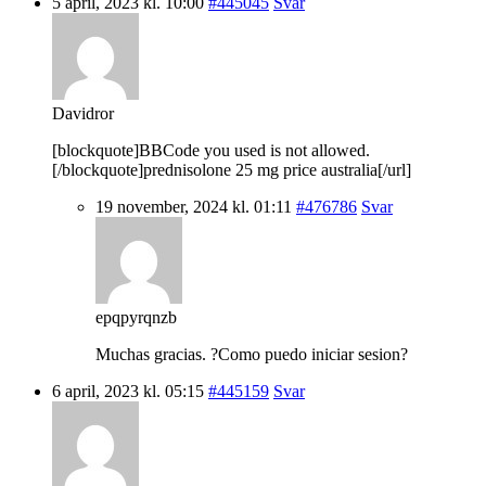
5 april, 2023 kl. 10:00
#445045
Svar
Davidror
[blockquote]BBCode you used is not allowed.
[/blockquote]prednisolone 25 mg price australia[/url]
19 november, 2024 kl. 01:11
#476786
Svar
epqpyrqnzb
Muchas gracias. ?Como puedo iniciar sesion?
6 april, 2023 kl. 05:15
#445159
Svar