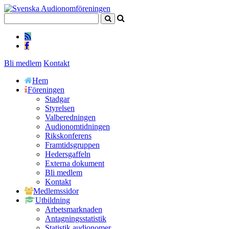
Bli medlem
Kontakt
Hem
Föreningen
Stadgar
Styrelsen
Valberedningen
Audionomtidningen
Rikskonferens
Framtidsgruppen
Hedersgaffeln
Externa dokument
Bli medlem
Kontakt
Medlemssidor
Utbildning
Arbetsmarknaden
Antagningsstatistik
Statistik audionomer