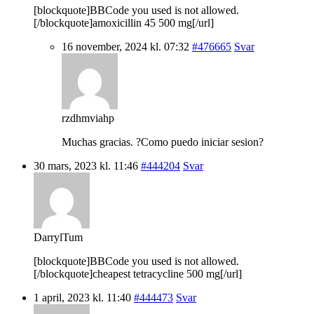
[blockquote]BBCode you used is not allowed.
[/blockquote]amoxicillin 45 500 mg[/url]
16 november, 2024 kl. 07:32
#476665
Svar
rzdhmviahp
Muchas gracias. ?Como puedo iniciar sesion?
30 mars, 2023 kl. 11:46
#444204
Svar
DarrylTum
[blockquote]BBCode you used is not allowed.
[/blockquote]cheapest tetracycline 500 mg[/url]
1 april, 2023 kl. 11:40
#444473
Svar