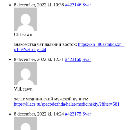
8 december, 2022 kl. 10:36
#423146
Svar
CliLeawn
знакомства чат дальний восток:
https://xn--80aatnkdj.xn--
p1ai/?set_city=44
8 december, 2022 kl. 12:31
#423160
Svar
VliLeawn
халат медицинский мужской купить:
https://lilacs.ru/specodezhda/halat-medicinskiy/?filter=581
8 december, 2022 kl. 14:24
#423175
Svar