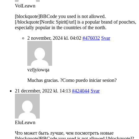
VolLeawn
[blockquote]BBCode you used is not allowed.
[/blockquote]Nordic Spirit[/url] is a popular brand of pouches,
especially popular in the countries of the north.
2 november, 2024 kl. 04:02
#476032
Svar
vzfjyiowqa
Muchas gracias. ?Como puedo iniciar sesion?
21 december, 2022 kl. 14:13
#424044
Svar
EluLeawn
Что может быть лучше, чем посмотреть новые
[blockquote]BBCode you used is not allowed.[/blockquote]?