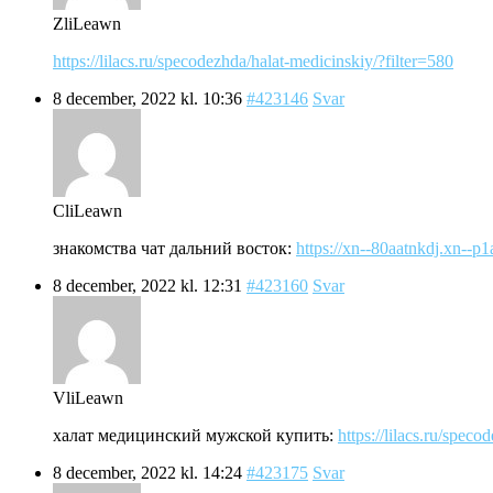
ZliLeawn
https://lilacs.ru/specodezhda/halat-medicinskiy/?filter=580
8 december, 2022 kl. 10:36
#423146
Svar
CliLeawn
знакомства чат дальний восток:
https://xn--80aatnkdj.xn--p1
8 december, 2022 kl. 12:31
#423160
Svar
VliLeawn
халат медицинский мужской купить:
https://lilacs.ru/spec
8 december, 2022 kl. 14:24
#423175
Svar