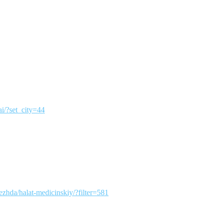
ai/?set_city=44
odezhda/halat-medicinskiy/?filter=581