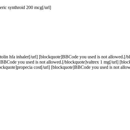
ric synthroid 200 mcg[/url]
lin hfa inhaler[/url] [blockquote]BBCode you used is not allowed.[/b
e]BBCode you used is not allowed.[/blockquote]valtrex 1 mg[/url] [bl
ckquote]propecia cost[/url] [blockquote]BBCode you used is not allow