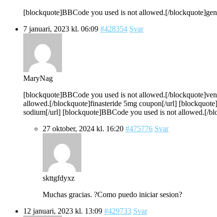
[blockquote]BBCode you used is not allowed.[/blockquote]gene
7 januari, 2023 kl. 06:09
#428354
Svar
MaryNag
[blockquote]BBCode you used is not allowed.[/blockquote]vento
allowed.[/blockquote]finasteride 5mg coupon[/url] [blockquot
sodium[/url] [blockquote]BBCode you used is not allowed.[/blo
27 oktober, 2024 kl. 16:20
#475776
Svar
skttgfdyxz
Muchas gracias. ?Como puedo iniciar sesion?
12 januari, 2023 kl. 13:09
#429733
Svar