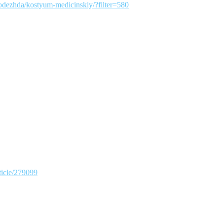
pecodezhda/kostyum-medicinskiy/?filter=580
rticle/279099