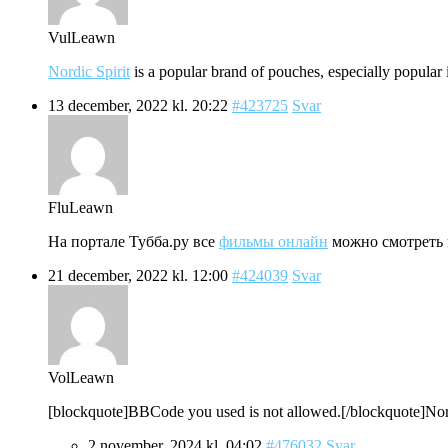
VulLeawn
Nordic Spirit
is a popular brand of pouches, especially popular i
13 december, 2022 kl. 20:22
#423725
Svar
FluLeawn
На портале Тубба.ру все
фильмы онлайн
можно смотреть в
21 december, 2022 kl. 12:00
#424039
Svar
VolLeawn
[blockquote]BBCode you used is not allowed.[/blockquote]Nordic 
2 november, 2024 kl. 04:02
#476032
Svar