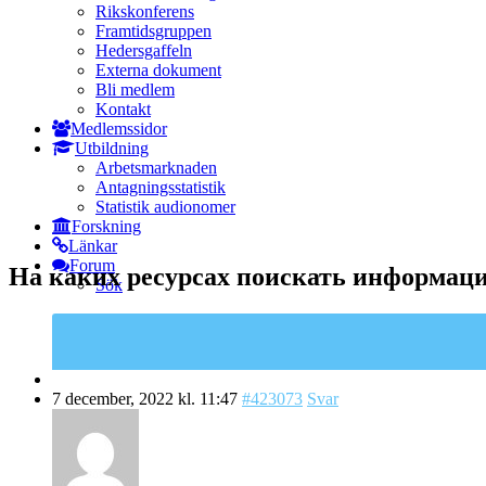
Rikskonferens
Framtidsgruppen
Hedersgaffeln
Externa dokument
Bli medlem
Kontakt
Medlemssidor
Utbildning
Arbetsmarknaden
Antagningsstatistik
Statistik audionomer
Forskning
Länkar
Forum
На каких ресурсах поискать информаци
Sök
7 december, 2022 kl. 11:47
#423073
Svar