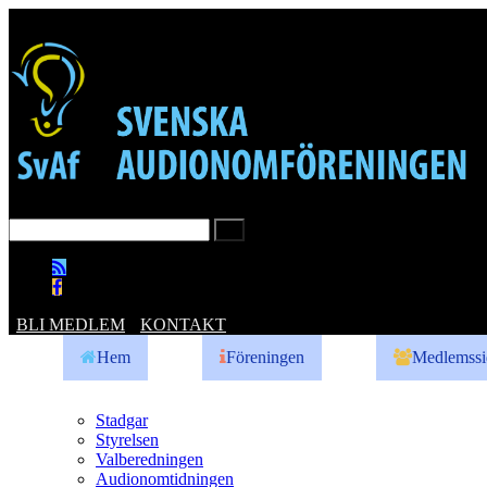
BLI MEDLEM
KONTAKT
Hem
Föreningen
Medlemssi
Stadgar
Styrelsen
Valberedningen
Audionomtidningen