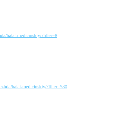
zhda/halat-medicinskiy/?filter=8
odezhda/halat-medicinskiy/?filter=580