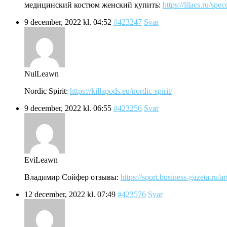
медицинский костюм женский купить:
https://lilacs.ru/s
9 december, 2022 kl. 04:52
#423247
Svar
NulLeawn
Nordic Spirit:
https://killapods.eu/nordic-spirit/
9 december, 2022 kl. 06:55
#423256
Svar
EviLeawn
Владимир Сойфер отзывы:
https://sport.business-gazeta.ru/a
12 december, 2022 kl. 07:49
#423576
Svar