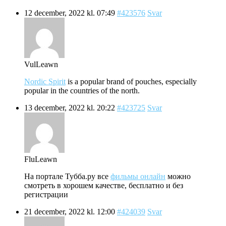
12 december, 2022 kl. 07:49
#423576
Svar
VulLeawn
Nordic Spirit
is a popular brand of pouches, especially
popular in the countries of the north.
13 december, 2022 kl. 20:22
#423725
Svar
FluLeawn
На портале Тубба.ру все
фильмы онлайн
можно
смотреть в хорошем качестве, бесплатно и без
регистрации
21 december, 2022 kl. 12:00
#424039
Svar