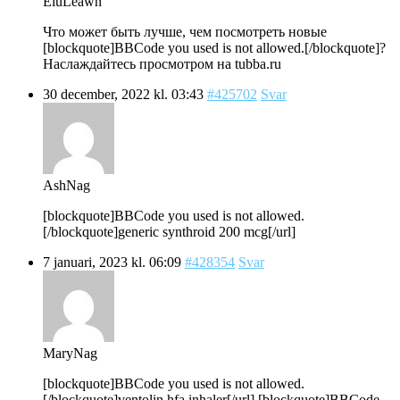
EluLeawn
Что может быть лучше, чем посмотреть новые
[blockquote]BBCode you used is not allowed.[/blockquote]?
Наслаждайтесь просмотром на tubba.ru
30 december, 2022 kl. 03:43
#425702
Svar
AshNag
[blockquote]BBCode you used is not allowed.
[/blockquote]generic synthroid 200 mcg[/url]
7 januari, 2023 kl. 06:09
#428354
Svar
MaryNag
[blockquote]BBCode you used is not allowed.
[/blockquote]ventolin hfa inhaler[/url] [blockquote]BBCode