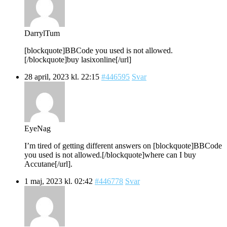
DarrylTum
[blockquote]BBCode you used is not allowed.
[/blockquote]buy lasixonline[/url]
28 april, 2023 kl. 22:15
#446595
Svar
EyeNag
I’m tired of getting different answers on [blockquote]BBCode
you used is not allowed.[/blockquote]where can I buy
Accutane[/url].
1 maj, 2023 kl. 02:42
#446778
Svar