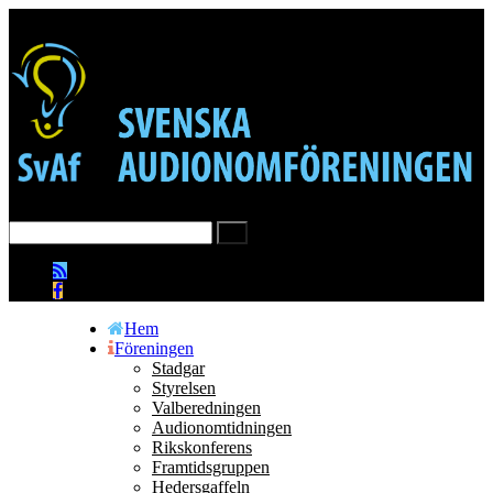
Hem
Föreningen
Stadgar
Styrelsen
Valberedningen
Audionomtidningen
Rikskonferens
Framtidsgruppen
Hedersgaffeln