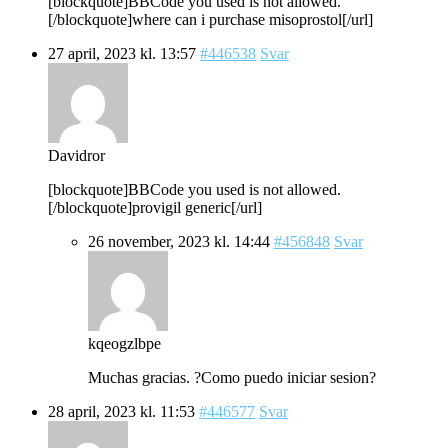
[blockquote]BBCode you used is not allowed.
[/blockquote]where can i purchase misoprostol[/url]
27 april, 2023 kl. 13:57
#446538
Svar
Davidror
[blockquote]BBCode you used is not allowed.
[/blockquote]provigil generic[/url]
26 november, 2023 kl. 14:44
#456848
Svar
kqeogzlbpe
Muchas gracias. ?Como puedo iniciar sesion?
28 april, 2023 kl. 11:53
#446577
Svar