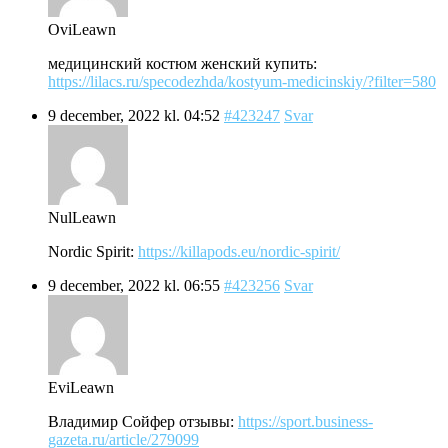
OviLeawn
медицинский костюм женский купить:
https://lilacs.ru/specodezhda/kostyum-medicinskiy/?filter=580
9 december, 2022 kl. 04:52
#423247
Svar
NulLeawn
Nordic Spirit:
https://killapods.eu/nordic-spirit/
9 december, 2022 kl. 06:55
#423256
Svar
EviLeawn
Владимир Сойфер отзывы:
https://sport.business-
gazeta.ru/article/279099