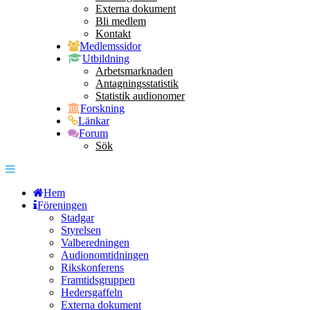
Externa dokument
Bli medlem
Kontakt
Medlemssidor
Utbildning
Arbetsmarknaden
Antagningsstatistik
Statistik audionomer
Forskning
Länkar
Forum
Sök
Hem
Föreningen
Stadgar
Styrelsen
Valberedningen
Audionomtidningen
Rikskonferens
Framtidsgruppen
Hedersgaffeln
Externa dokument