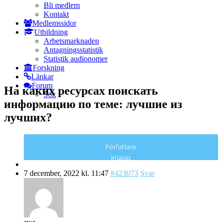
Bli medlem
Kontakt
Medlemssidor
Utbildning
Arbetsmarknaden
Antagningsstatistik
Statistik audionomer
Forskning
Länkar
Forum
На каких ресурсах поискать
Sök
информацию по теме: лучшие из
лучших?
Författare
Inlägg
7 december, 2022 kl. 11:47
#423073
Svar