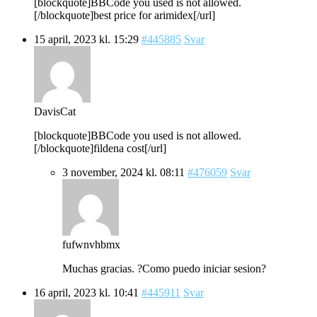
[blockquote]BBCode you used is not allowed.
[/blockquote]best price for arimidex[/url]
15 april, 2023 kl. 15:29
#445885
Svar
DavisCat
[blockquote]BBCode you used is not allowed.
[/blockquote]fildena cost[/url]
3 november, 2024 kl. 08:11
#476059
Svar
fufwnvhbmx
Muchas gracias. ?Como puedo iniciar sesion?
16 april, 2023 kl. 10:41
#445911
Svar