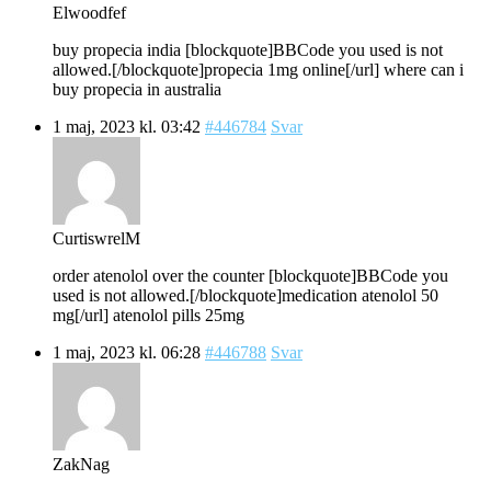
Elwoodfef
buy propecia india [blockquote]BBCode you used is not
allowed.[/blockquote]propecia 1mg online[/url] where can i
buy propecia in australia
1 maj, 2023 kl. 03:42
#446784
Svar
CurtiswrelM
order atenolol over the counter [blockquote]BBCode you
used is not allowed.[/blockquote]medication atenolol 50
mg[/url] atenolol pills 25mg
1 maj, 2023 kl. 06:28
#446788
Svar
ZakNag