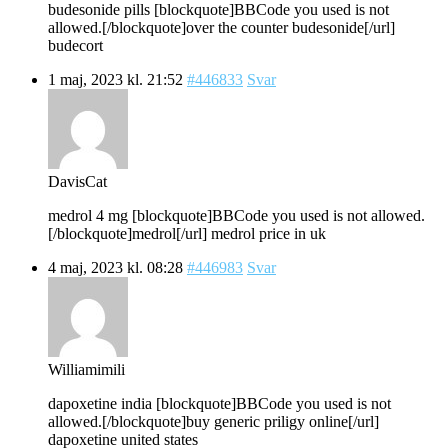
budesonide pills [blockquote]BBCode you used is not
allowed.[/blockquote]over the counter budesonide[/url]
budecort
1 maj, 2023 kl. 21:52
#446833
Svar
DavisCat
medrol 4 mg [blockquote]BBCode you used is not allowed.
[/blockquote]medrol[/url] medrol price in uk
4 maj, 2023 kl. 08:28
#446983
Svar
Williamimili
dapoxetine india [blockquote]BBCode you used is not
allowed.[/blockquote]buy generic priligy online[/url]
dapoxetine united states