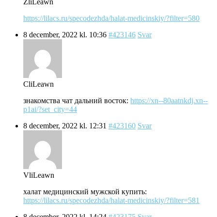
ZliLeawn
https://lilacs.ru/specodezhda/halat-medicinskiy/?filter=580
8 december, 2022 kl. 10:36
#423146
Svar
CliLeawn
знакомства чат дальний восток:
https://xn--80aatnkdj.xn--
p1ai/?set_city=44
8 december, 2022 kl. 12:31
#423160
Svar
VliLeawn
халат медицинский мужской купить:
https://lilacs.ru/specodezhda/halat-medicinskiy/?filter=581
8 december, 2022 kl. 14:24
#423175
Svar