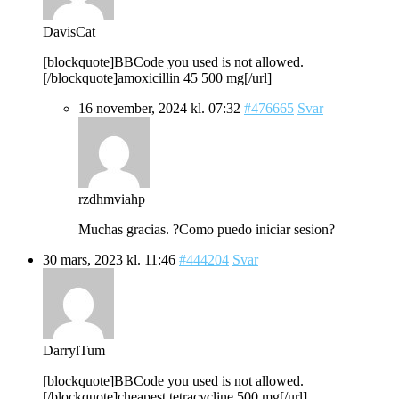
DavisCat
[blockquote]BBCode you used is not allowed.
[/blockquote]amoxicillin 45 500 mg[/url]
16 november, 2024 kl. 07:32
#476665
Svar
rzdhmviahp
Muchas gracias. ?Como puedo iniciar sesion?
30 mars, 2023 kl. 11:46
#444204
Svar
DarrylTum
[blockquote]BBCode you used is not allowed.
[/blockquote]cheapest tetracycline 500 mg[/url]