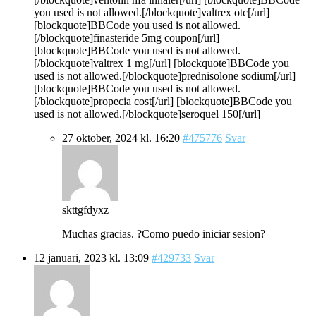
you used is not allowed.[/blockquote]valtrex otc[/url]
[blockquote]BBCode you used is not allowed.
[/blockquote]finasteride 5mg coupon[/url]
[blockquote]BBCode you used is not allowed.
[/blockquote]valtrex 1 mg[/url] [blockquote]BBCode you
used is not allowed.[/blockquote]prednisolone sodium[/url]
[blockquote]BBCode you used is not allowed.
[/blockquote]propecia cost[/url] [blockquote]BBCode you
used is not allowed.[/blockquote]seroquel 150[/url]
27 oktober, 2024 kl. 16:20
#475776
Svar
skttgfdyxz
Muchas gracias. ?Como puedo iniciar sesion?
12 januari, 2023 kl. 13:09
#429733
Svar