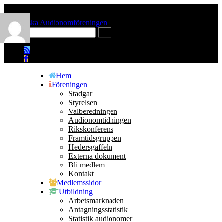
Hem
Föreningen
Stadgar
Styrelsen
Valberedningen
Audionomtidningen
Rikskonferens
Framtidsgruppen
Hedersgaffeln
Externa dokument
Bli medlem
Kontakt
Medlemssidor
Utbildning
Arbetsmarknaden
Antagningsstatistik
Statistik audionomer