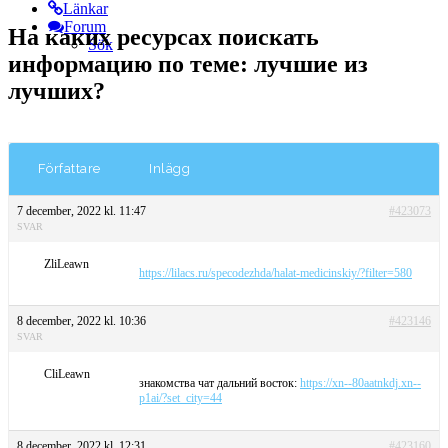
Länkar
Forum
На каких ресурсах поискать
Sök
информацию по теме: лучшие из
лучших?
Författare
Inlägg
7 december, 2022 kl. 11:47
#423073
SVAR
ZliLeawn
https://lilacs.ru/specodezhda/halat-medicinskiy/?filter=580
8 december, 2022 kl. 10:36
#423146
SVAR
CliLeawn
знакомства чат дальний восток:
https://xn--80aatnkdj.xn--
p1ai/?set_city=44
8 december, 2022 kl. 12:31
#423160