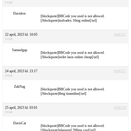
SVAR
Davidror
[blockquote]BBCode you used is not allowed.
[/blockquote]nolvadex 10mg online[/url]
22 april, 2023 kl. 10:05
#446167
SVAR
Samuelgap
[blockquote]BBCode you used is not allowed.
[/blockquote]order lasix online cheap[/url]
24 april, 2023 kl. 23:17
#446315
SVAR
ZakNag
[blockquote]BBCode you used is not allowed.
[/blockquote]8mg tizanidine[/url]
25 april, 2023 kl. 03:01
#446330
SVAR
DavisCat
[blockquote]BBCode you used is not allowed.
[/blockquote]plaquenil 200mg cost[/url]