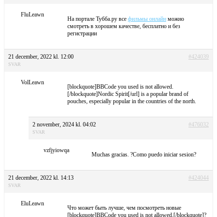
FluLeawn
На портале Тубба.ру все
фильмы онлайн
можно
смотреть в хорошем качестве, бесплатно и без
регистрации
21 december, 2022 kl. 12:00
#424039
SVAR
VolLeawn
[blockquote]BBCode you used is not allowed.
[/blockquote]Nordic Spirit[/url] is a popular brand of
pouches, especially popular in the countries of the north.
2 november, 2024 kl. 04:02
#476032
SVAR
vzfjyiowqa
Muchas gracias. ?Como puedo iniciar sesion?
21 december, 2022 kl. 14:13
#424044
SVAR
EluLeawn
Что может быть лучше, чем посмотреть новые
[blockquote]BBCode you used is not allowed.[/blockquote]?