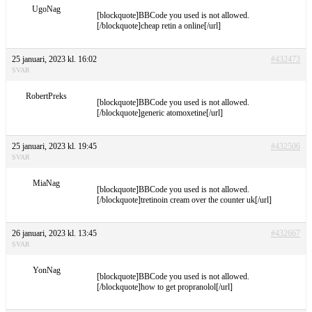
UgoNag
[blockquote]BBCode you used is not allowed.
[/blockquote]cheap retin a online[/url]
25 januari, 2023 kl. 16:02
#432473
SVAR
RobertPreks
[blockquote]BBCode you used is not allowed.
[/blockquote]generic atomoxetine[/url]
25 januari, 2023 kl. 19:45
#432506
SVAR
MiaNag
[blockquote]BBCode you used is not allowed.
[/blockquote]tretinoin cream over the counter uk[/url]
26 januari, 2023 kl. 13:45
#432667
SVAR
YonNag
[blockquote]BBCode you used is not allowed.
[/blockquote]how to get propranolol[/url]