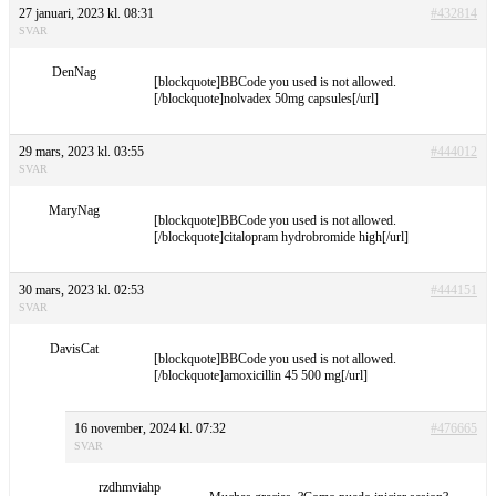
27 januari, 2023 kl. 08:31
#432814
SVAR
DenNag
[blockquote]BBCode you used is not allowed.
[/blockquote]nolvadex 50mg capsules[/url]
29 mars, 2023 kl. 03:55
#444012
SVAR
MaryNag
[blockquote]BBCode you used is not allowed.
[/blockquote]citalopram hydrobromide high[/url]
30 mars, 2023 kl. 02:53
#444151
SVAR
DavisCat
[blockquote]BBCode you used is not allowed.
[/blockquote]amoxicillin 45 500 mg[/url]
16 november, 2024 kl. 07:32
#476665
SVAR
rzdhmviahp