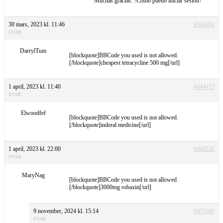
Muchas gracias. ?Como puedo iniciar sesion?
30 mars, 2023 kl. 11:46
#444204
SVAR
DarrylTum
[blockquote]BBCode you used is not allowed.
[/blockquote]cheapest tetracycline 500 mg[/url]
1 april, 2023 kl. 11:40
#444473
SVAR
Elwoodfef
[blockquote]BBCode you used is not allowed.
[/blockquote]inderal medicine[/url]
1 april, 2023 kl. 22:00
#444536
SVAR
MaryNag
[blockquote]BBCode you used is not allowed.
[/blockquote]3000mg robaxin[/url]
9 november, 2024 kl. 15:14
#476386
SVAR