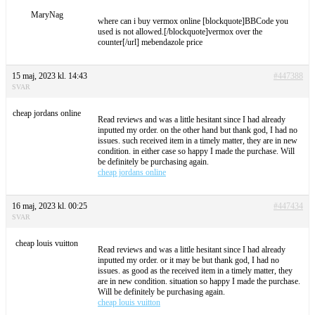
MaryNag
where can i buy vermox online [blockquote]BBCode you
used is not allowed.[/blockquote]vermox over the
counter[/url] mebendazole price
15 maj, 2023 kl. 14:43
#447388
SVAR
cheap jordans online
Read reviews and was a little hesitant since I had already
inputted my order. on the other hand but thank god, I had no
issues. such received item in a timely matter, they are in new
condition. in either case so happy I made the purchase. Will
be definitely be purchasing again.
cheap jordans online
16 maj, 2023 kl. 00:25
#447434
SVAR
cheap louis vuitton
Read reviews and was a little hesitant since I had already
inputted my order. or it may be but thank god, I had no
issues. as good as the received item in a timely matter, they
are in new condition. situation so happy I made the purchase.
Will be definitely be purchasing again.
cheap louis vuitton