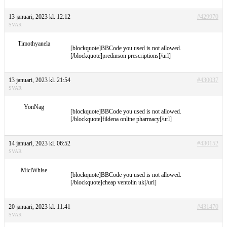
13 januari, 2023 kl. 12:12
#429970
SVAR
Timothyanela
[blockquote]BBCode you used is not allowed.
[/blockquote]predinson prescriptions[/url]
13 januari, 2023 kl. 21:54
#430037
SVAR
YonNag
[blockquote]BBCode you used is not allowed.
[/blockquote]fildena online pharmacy[/url]
14 januari, 2023 kl. 06:52
#430152
SVAR
MiclWhise
[blockquote]BBCode you used is not allowed.
[/blockquote]cheap ventolin uk[/url]
20 januari, 2023 kl. 11:41
#431470
SVAR