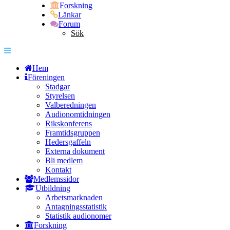
Forskning
Länkar
Forum
Sök
Hem
Föreningen
Stadgar
Styrelsen
Valberedningen
Audionomtidningen
Rikskonferens
Framtidsgruppen
Hedersgaffeln
Externa dokument
Bli medlem
Kontakt
Medlemssidor
Utbildning
Arbetsmarknaden
Antagningsstatistik
Statistik audionomer
Forskning