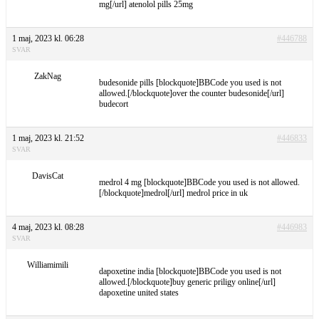
mg[/url] atenolol pills 25mg
1 maj, 2023 kl. 06:28
#446788
SVAR
ZakNag
budesonide pills [blockquote]BBCode you used is not
allowed.[/blockquote]over the counter budesonide[/url]
budecort
1 maj, 2023 kl. 21:52
#446833
SVAR
DavisCat
medrol 4 mg [blockquote]BBCode you used is not allowed.
[/blockquote]medrol[/url] medrol price in uk
4 maj, 2023 kl. 08:28
#446983
SVAR
Williamimili
dapoxetine india [blockquote]BBCode you used is not
allowed.[/blockquote]buy generic priligy online[/url]
dapoxetine united states