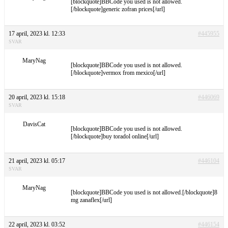
[blockquote]BBCode you used is not allowed.
[/blockquote]generic zofran prices[/url]
17 april, 2023 kl. 12:33
#445955
SVAR
MaryNag
[blockquote]BBCode you used is not allowed.
[/blockquote]vermox from mexico[/url]
20 april, 2023 kl. 15:18
#446069
SVAR
DavisCat
[blockquote]BBCode you used is not allowed.
[/blockquote]buy toradol online[/url]
21 april, 2023 kl. 05:17
#446104
SVAR
MaryNag
[blockquote]BBCode you used is not allowed.[/blockquote]8
mg zanaflex[/url]
22 april, 2023 kl. 03:52
#446154