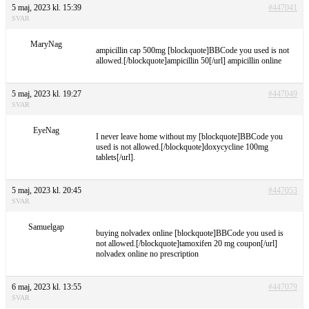
5 maj, 2023 kl. 15:39
#447041
SVAR
MaryNag
ampicillin cap 500mg [blockquote]BBCode you used is not
allowed.[/blockquote]ampicillin 50[/url] ampicillin online
5 maj, 2023 kl. 19:27
#447049
SVAR
EyeNag
I never leave home without my [blockquote]BBCode you
used is not allowed.[/blockquote]doxycycline 100mg
tablets[/url].
5 maj, 2023 kl. 20:45
#447053
SVAR
Samuelgap
buying nolvadex online [blockquote]BBCode you used is
not allowed.[/blockquote]tamoxifen 20 mg coupon[/url]
nolvadex online no prescription
6 maj, 2023 kl. 13:55
#447079
SVAR