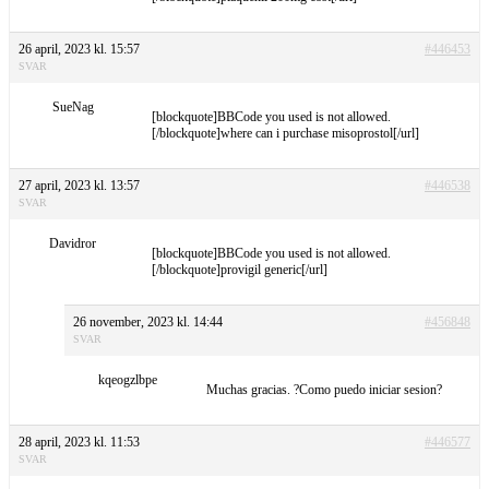
26 april, 2023 kl. 15:57
#446453
SVAR
SueNag
[blockquote]BBCode you used is not allowed.
[/blockquote]where can i purchase misoprostol[/url]
27 april, 2023 kl. 13:57
#446538
SVAR
Davidror
[blockquote]BBCode you used is not allowed.
[/blockquote]provigil generic[/url]
26 november, 2023 kl. 14:44
#456848
SVAR
kqeogzlbpe
Muchas gracias. ?Como puedo iniciar sesion?
28 april, 2023 kl. 11:53
#446577
SVAR