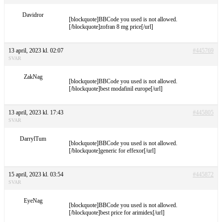
Davidror
[blockquote]BBCode you used is not allowed.
[/blockquote]zofran 8 mg price[/url]
13 april, 2023 kl. 02:07
#445769
SVAR
ZakNag
[blockquote]BBCode you used is not allowed.
[/blockquote]best modafinil europe[/url]
13 april, 2023 kl. 17:43
#445805
SVAR
DarrylTum
[blockquote]BBCode you used is not allowed.
[/blockquote]generic for effexor[/url]
15 april, 2023 kl. 03:54
#445872
SVAR
EyeNag
[blockquote]BBCode you used is not allowed.
[/blockquote]best price for arimidex[/url]