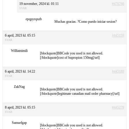
19 november, 2024 kl. 01:11
#476786
SVAR
epqpyrqnzb
Muchas gracias. ?Como puedo iniciar sesion?
6 april, 2023 kl. 05:15
#445159
SVAR
Williamimili
[blockquote]BBCode you used is not allowed.
[/blockquote]cost of bupropion 150mg[/url]
6 april, 2023 kl. 14:22
#445189
SVAR
ZakNag
[blockquote]BBCode you used is not allowed.
[/blockquote]legitimate canadian mail order pharmacy[/url]
8 april, 2023 kl. 05:15
#445279
SVAR
Samuelgap
[blockquote]BBCode you used is not allowed.