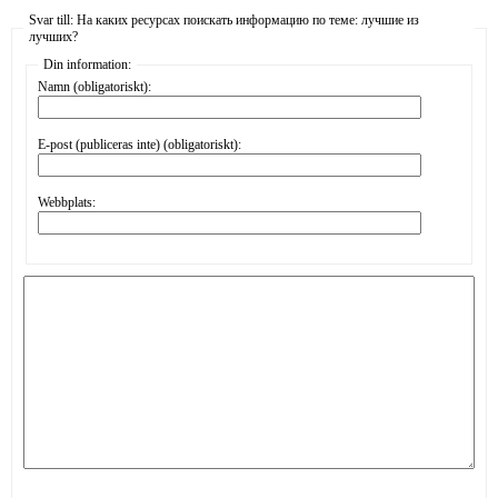
Svar till: На каких ресурсах поискать информацию по теме: лучшие из
лучших?
Din information:
Namn (obligatoriskt):
E-post (publiceras inte) (obligatoriskt):
Webbplats: