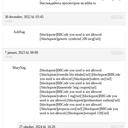
Наслаждайтесь просмотром на tubba.ru
30 december, 2022 kl. 03:43
#425702
SVAR
AshNag
[blockquote]BBCode you used is not allowed.
[/blockquote]generic synthroid 200 mcg[/url]
7 januari, 2023 kl. 06:09
#428354
SVAR
MaryNag
[blockquote]BBCode you used is not allowed.
[/blockquote]ventolin hfa inhaler[/url] [blockquote]BBCode
you used is not allowed.[/blockquote]valtrex otc[/url]
[blockquote]BBCode you used is not allowed.
[/blockquote]finasteride 5mg coupon[/url]
[blockquote]BBCode you used is not allowed.
[/blockquote]valtrex 1 mg[/url] [blockquote]BBCode you
used is not allowed.[/blockquote]prednisolone sodium[/url]
[blockquote]BBCode you used is not allowed.
[/blockquote]propecia cost[/url] [blockquote]BBCode you
used is not allowed.[/blockquote]seroquel 150[/url]
27 oktober, 2024 kl. 16:20
#475776