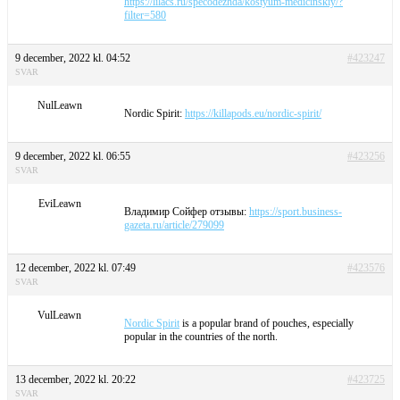
https://lilacs.ru/specodezhda/kostyum-medicinskiy/?
filter=580
9 december, 2022 kl. 04:52
#423247
SVAR
NulLeawn
Nordic Spirit:
https://killapods.eu/nordic-spirit/
9 december, 2022 kl. 06:55
#423256
SVAR
EviLeawn
Владимир Сойфер отзывы:
https://sport.business-
gazeta.ru/article/279099
12 december, 2022 kl. 07:49
#423576
SVAR
VulLeawn
Nordic Spirit
is a popular brand of pouches, especially
popular in the countries of the north.
13 december, 2022 kl. 20:22
#423725
SVAR