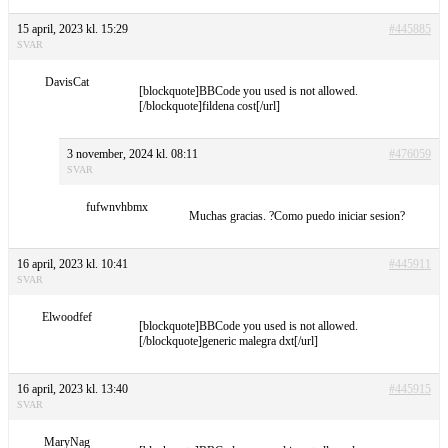
15 april, 2023 kl. 15:29
#445885
SVAR
DavisCat
[blockquote]BBCode you used is not allowed.
[/blockquote]fildena cost[/url]
3 november, 2024 kl. 08:11
#476059
SVAR
fufwnvhbmx
Muchas gracias. ?Como puedo iniciar sesion?
16 april, 2023 kl. 10:41
#445911
SVAR
Elwoodfef
[blockquote]BBCode you used is not allowed.
[/blockquote]generic malegra dxt[/url]
16 april, 2023 kl. 13:40
#445915
SVAR
MaryNag