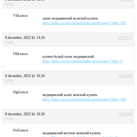
SVAR
VliLeawn
халат медицинский мужской купить:
https://lilacs.ru/specodezhda/halat-medicinskiy/?filter=581
8 december, 2022 kl. 14:24
#423175
SVAR
OliLeawn
купить белый халат медицинский:
https://lilacs.ru/specodezhda/halat-medicinskiy/?filter=8
8 december, 2022 kl. 16:20
#423188
SVAR
OgiLeawn
медицинский халат женский купить:
https://lilacs.ru/specodezhda/halat-medicinskiy/?filter=580
8 december, 2022 kl. 18:30
#423208
SVAR
OviLeawn
медицинский костюм женский купить: