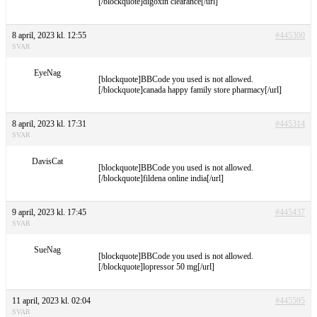
[/blockquote]digoxin clearance[/url]
8 april, 2023 kl. 12:55
#445300
SVAR
EyeNag
[blockquote]BBCode you used is not allowed.
[/blockquote]canada happy family store pharmacy[/url]
8 april, 2023 kl. 17:31
#445314
SVAR
DavisCat
[blockquote]BBCode you used is not allowed.
[/blockquote]fildena online india[/url]
9 april, 2023 kl. 17:45
#445437
SVAR
SueNag
[blockquote]BBCode you used is not allowed.
[/blockquote]lopressor 50 mg[/url]
11 april, 2023 kl. 02:04
#445595
SVAR