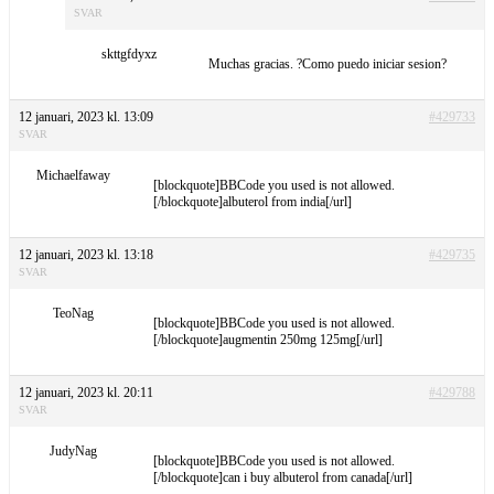
SVAR
skttgfdyxz
Muchas gracias. ?Como puedo iniciar sesion?
12 januari, 2023 kl. 13:09
#429733
SVAR
Michaelfaway
[blockquote]BBCode you used is not allowed.
[/blockquote]albuterol from india[/url]
12 januari, 2023 kl. 13:18
#429735
SVAR
TeoNag
[blockquote]BBCode you used is not allowed.
[/blockquote]augmentin 250mg 125mg[/url]
12 januari, 2023 kl. 20:11
#429788
SVAR
JudyNag
[blockquote]BBCode you used is not allowed.
[/blockquote]can i buy albuterol from canada[/url]