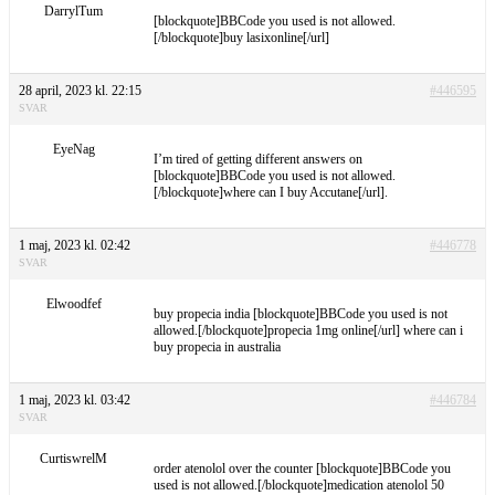
DarrylTum
[blockquote]BBCode you used is not allowed.
[/blockquote]buy lasixonline[/url]
28 april, 2023 kl. 22:15
#446595
SVAR
EyeNag
I’m tired of getting different answers on
[blockquote]BBCode you used is not allowed.
[/blockquote]where can I buy Accutane[/url].
1 maj, 2023 kl. 02:42
#446778
SVAR
Elwoodfef
buy propecia india [blockquote]BBCode you used is not
allowed.[/blockquote]propecia 1mg online[/url] where can i
buy propecia in australia
1 maj, 2023 kl. 03:42
#446784
SVAR
CurtiswrelM
order atenolol over the counter [blockquote]BBCode you
used is not allowed.[/blockquote]medication atenolol 50