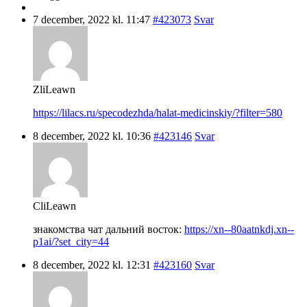
7 december, 2022 kl. 11:47
#423073
Svar
ZliLeawn
https://lilacs.ru/specodezhda/halat-medicinskiy/?filter=580
8 december, 2022 kl. 10:36
#423146
Svar
CliLeawn
знакомства чат дальний восток:
https://xn--80aatnkdj.xn--
p1ai/?set_city=44
8 december, 2022 kl. 12:31
#423160
Svar