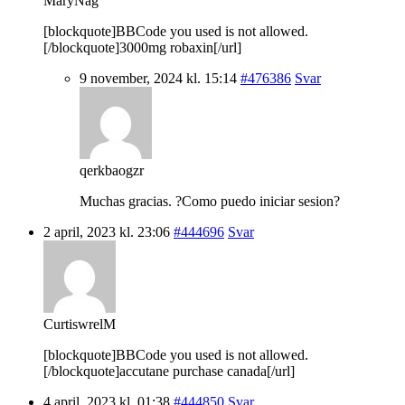
MaryNag
[blockquote]BBCode you used is not allowed.
[/blockquote]3000mg robaxin[/url]
9 november, 2024 kl. 15:14
#476386
Svar
qerkbaogzr
Muchas gracias. ?Como puedo iniciar sesion?
2 april, 2023 kl. 23:06
#444696
Svar
CurtiswrelM
[blockquote]BBCode you used is not allowed.
[/blockquote]accutane purchase canada[/url]
4 april, 2023 kl. 01:38
#444850
Svar