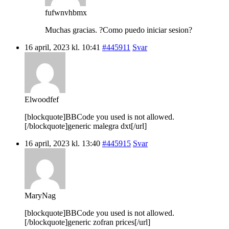
fufwnvhbmx
Muchas gracias. ?Como puedo iniciar sesion?
16 april, 2023 kl. 10:41
#445911
Svar
Elwoodfef
[blockquote]BBCode you used is not allowed.
[/blockquote]generic malegra dxt[/url]
16 april, 2023 kl. 13:40
#445915
Svar
MaryNag
[blockquote]BBCode you used is not allowed.
[/blockquote]generic zofran prices[/url]