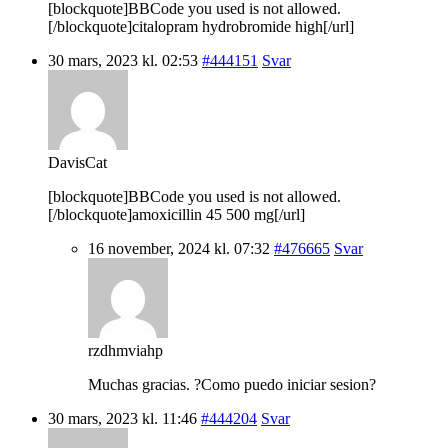
[blockquote]BBCode you used is not allowed.
[/blockquote]citalopram hydrobromide high[/url]
30 mars, 2023 kl. 02:53
#444151
Svar
DavisCat
[blockquote]BBCode you used is not allowed.
[/blockquote]amoxicillin 45 500 mg[/url]
16 november, 2024 kl. 07:32
#476665
Svar
rzdhmviahp
Muchas gracias. ?Como puedo iniciar sesion?
30 mars, 2023 kl. 11:46
#444204
Svar