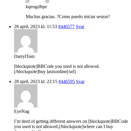
kqeogzlbpe
Muchas gracias. ?Como puedo iniciar sesion?
28 april, 2023 kl. 11:53
#446577
Svar
DarrylTum
[blockquote]BBCode you used is not allowed.
[/blockquote]buy lasixonline[/url]
28 april, 2023 kl. 22:15
#446595
Svar
EyeNag
I’m tired of getting different answers on [blockquote]BBCode
you used is not allowed.[/blockquote]where can I buy