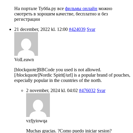
На портале Тубба.ру все
фильмы онлайн
можно
смотреть в хорошем качестве, бесплатно и без
регистрации
21 december, 2022 kl. 12:00
#424039
Svar
VolLeawn
[blockquote]BBCode you used is not allowed.
[/blockquote]Nordic Spirit[/url] is a popular brand of pouches,
especially popular in the countries of the north.
2 november, 2024 kl. 04:02
#476032
Svar
vzfjyiowqa
Muchas gracias. ?Como puedo iniciar sesion?