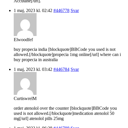
Accutane[/url].
1 maj, 2023 kl. 02:42
#446778
Svar
Elwoodfef
buy propecia india [blockquote]BBCode you used is not
allowed.[/blockquote]propecia 1mg online[/url] where can i
buy propecia in australia
1 maj, 2023 kl. 03:42
#446784
Svar
CurtiswrelM
order atenolol over the counter [blockquote]BBCode you
used is not allowed.[/blockquote]medication atenolol 50
mg[/url] atenolol pills 25mg