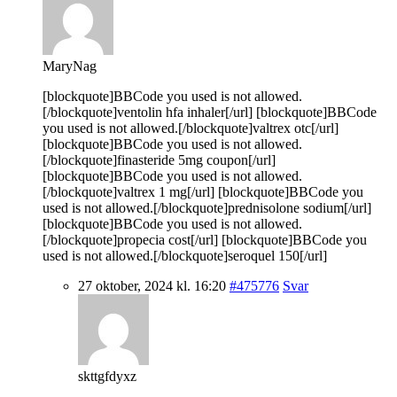
MaryNag
[blockquote]BBCode you used is not allowed.
[/blockquote]ventolin hfa inhaler[/url] [blockquote]BBCode
you used is not allowed.[/blockquote]valtrex otc[/url]
[blockquote]BBCode you used is not allowed.
[/blockquote]finasteride 5mg coupon[/url]
[blockquote]BBCode you used is not allowed.
[/blockquote]valtrex 1 mg[/url] [blockquote]BBCode you
used is not allowed.[/blockquote]prednisolone sodium[/url]
[blockquote]BBCode you used is not allowed.
[/blockquote]propecia cost[/url] [blockquote]BBCode you
used is not allowed.[/blockquote]seroquel 150[/url]
27 oktober, 2024 kl. 16:20
#475776
Svar
skttgfdyxz