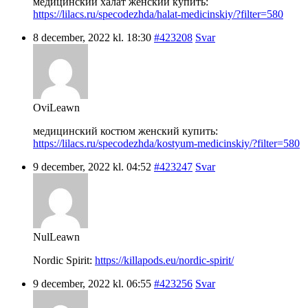
медицинский халат женский купить:
https://lilacs.ru/specodezhda/halat-medicinskiy/?filter=580
8 december, 2022 kl. 18:30
#423208
Svar
OviLeawn
медицинский костюм женский купить:
https://lilacs.ru/specodezhda/kostyum-medicinskiy/?filter=580
9 december, 2022 kl. 04:52
#423247
Svar
NulLeawn
Nordic Spirit:
https://killapods.eu/nordic-spirit/
9 december, 2022 kl. 06:55
#423256
Svar