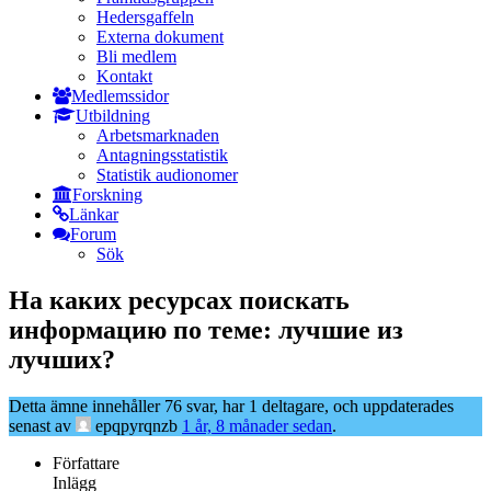
Hedersgaffeln
Externa dokument
Bli medlem
Kontakt
Medlemssidor
Utbildning
Arbetsmarknaden
Antagningsstatistik
Statistik audionomer
Forskning
Länkar
Forum
Sök
На каких ресурсах поискать
информацию по теме: лучшие из
лучших?
Detta ämne innehåller 76 svar, har 1 deltagare, och uppdaterades
senast av
epqpyrqnzb
1 år, 8 månader sedan
.
Författare
Inlägg