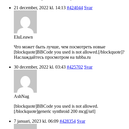
21 december, 2022 kl. 14:13
#424044
Svar
EluLeawn
Что может быть лучше, чем посмотреть новые
[blockquote]BBCode you used is not allowed.[/blockquote]?
Наслаждайтесь просмотром на tubba.ru
30 december, 2022 kl. 03:43
#425702
Svar
AshNag
[blockquote]BBCode you used is not allowed.
[/blockquote]generic synthroid 200 mcg[/url]
7 januari, 2023 kl. 06:09
#428354
Svar