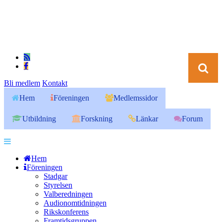
Bli medlem
Kontakt
Hem
Föreningen
Medlemssidor
Utbildning
Forskning
Länkar
Forum
Hem
Föreningen
Stadgar
Styrelsen
Valberedningen
Audionomtidningen
Rikskonferens
Framtidsgruppen