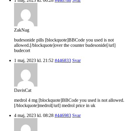
1 maj, 2023 kl. 06:28
#446788
Svar
ZakNag
budesonide pills [blockquote]BBCode you used is not
allowed.[/blockquote]over the counter budesonide[/url]
budecort
1 maj, 2023 kl. 21:52
#446833
Svar
DavisCat
medrol 4 mg [blockquote]BBCode you used is not allowed.
[/blockquote]medrol[/url] medrol price in uk
4 maj, 2023 kl. 08:28
#446983
Svar