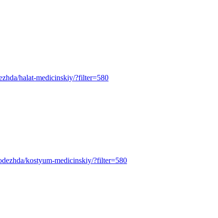
odezhda/halat-medicinskiy/?filter=580
pecodezhda/kostyum-medicinskiy/?filter=580