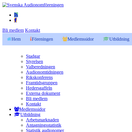
Bli medlem
Kontakt
Hem
Föreningen
Medlemssidor
Utbildning
Stadgar
Styrelsen
Valberedningen
Audionomtidningen
Rikskonferens
Framtidsgruppen
Hedersgaffeln
Externa dokument
Bli medlem
Kontakt
Medlemssidor
Utbildning
Arbetsmarknaden
Antagningsstatistik
Statistik audionomer