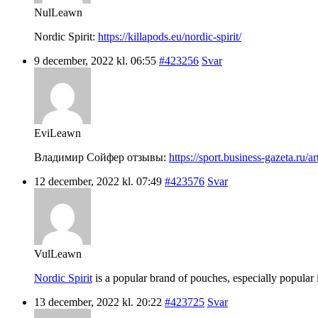
NulLeawn
Nordic Spirit:
https://killapods.eu/nordic-spirit/
9 december, 2022 kl. 06:55
#423256
Svar
EviLeawn
Владимир Сойфер отзывы:
https://sport.business-gazeta.ru/a
12 december, 2022 kl. 07:49
#423576
Svar
VulLeawn
Nordic Spirit
is a popular brand of pouches, especially popular i
13 december, 2022 kl. 20:22
#423725
Svar