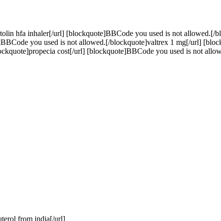
lin hfa inhaler[/url] [blockquote]BBCode you used is not allowed.[/b
e]BBCode you used is not allowed.[/blockquote]valtrex 1 mg[/url] [bl
ckquote]propecia cost[/url] [blockquote]BBCode you used is not allow
erol from india[/url]