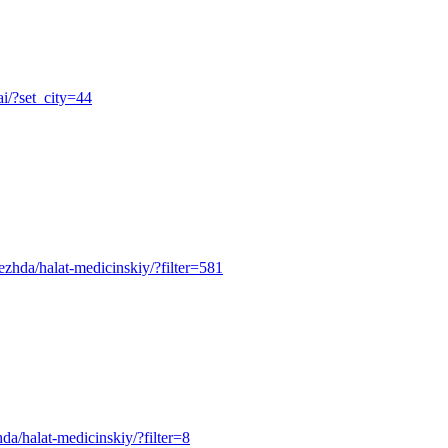
ai/?set_city=44
odezhda/halat-medicinskiy/?filter=581
zhda/halat-medicinskiy/?filter=8