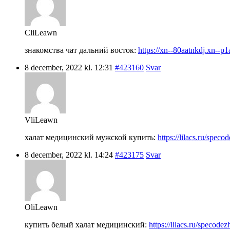
CliLeawn
знакомства чат дальний восток:
https://xn--80aatnkdj.xn--p1
8 december, 2022 kl. 12:31
#423160
Svar
VliLeawn
халат медицинский мужской купить:
https://lilacs.ru/spec
8 december, 2022 kl. 14:24
#423175
Svar
OliLeawn
купить белый халат медицинский:
https://lilacs.ru/specode