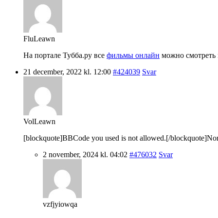
FluLeawn
На портале Тубба.ру все
фильмы онлайн
можно смотреть в
21 december, 2022 kl. 12:00
#424039
Svar
VolLeawn
[blockquote]BBCode you used is not allowed.[/blockquote]Nordic 
2 november, 2024 kl. 04:02
#476032
Svar
vzfjyiowqa