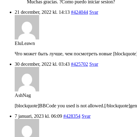
Muchas gracias. ?Como puedo iniciar sesion?
21 december, 2022 kl. 14:13
#424044
Svar
EluLeawn
Что может быть лучше, чем посмотреть новые [blockquote]B
30 december, 2022 kl. 03:43
#425702
Svar
AshNag
[blockquote]BBCode you used is not allowed.[/blockquote]gene
7 januari, 2023 kl. 06:09
#428354
Svar