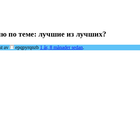
ю по теме: лучшие из лучших?
st av
epqpyrqnzb
1 år, 8 månader sedan
.