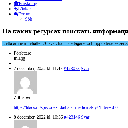
Forskning
Länkar
Forum
Sök
На каких ресурсах поискать информаци
Detta ämne innehåller 76 svar, har 1 deltagare, och uppdaterades sena
Författare
Inlägg
7 december, 2022 kl. 11:47
#423073
Svar
ZliLeawn
https://lilacs.ru/specodezhda/halat-medicinskiy/?filter=580
8 december, 2022 kl. 10:36
#423146
Svar