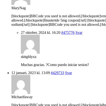
MaryNag
[blockquote]BBCode you used is not allowed.[/blockquote]vento
allowed.[/blockquote]finasteride 5mg coupon[/url] [blockquot
sodium[/url] [blockquote]BBCode you used is not allowed.[/blo
27 oktober, 2024 kl. 16:20
#475776
Svar
skttgfdyxz
Muchas gracias. ?Como puedo iniciar sesion?
12 januari, 2023 kl. 13:09
#429733
Svar
Michaelfaway
[blockquote]BBCode you used is not allowed.[/blockquote]albut