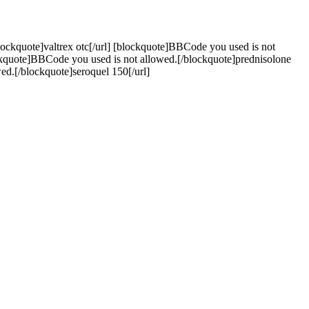
lockquote]valtrex otc[/url] [blockquote]BBCode you used is not
ockquote]BBCode you used is not allowed.[/blockquote]prednisolone
ed.[/blockquote]seroquel 150[/url]