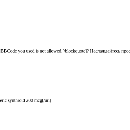
BCode you used is not allowed.[/blockquote]? Наслаждайтесь про
ric synthroid 200 mcg[/url]