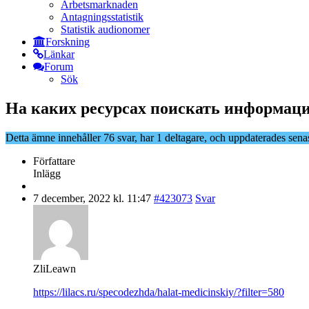
Arbetsmarknaden
Antagningsstatistik
Statistik audionomer
Forskning
Länkar
Forum
Sök
На каких ресурсах поискать информаци
Detta ämne innehåller 76 svar, har 1 deltagare, och uppdaterades sena
Författare
Inlägg
7 december, 2022 kl. 11:47
#423073
Svar
ZliLeawn
https://lilacs.ru/specodezhda/halat-medicinskiy/?filter=580