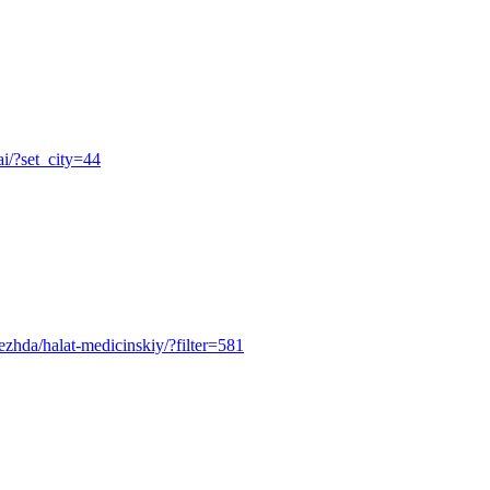
ai/?set_city=44
odezhda/halat-medicinskiy/?filter=581