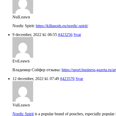
NulLeawn
Nordic Spirit:
https://killapods.eu/nordic-spirit/
9 december, 2022 kl. 06:55
#423256
Svar
EviLeawn
Владимир Сойфер отзывы:
https://sport.business-gazeta.ru/a
12 december, 2022 kl. 07:49
#423576
Svar
VulLeawn
Nordic Spirit
is a popular brand of pouches, especially popular i