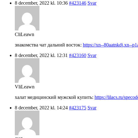
8 december, 2022 kl. 10:36
#423146
Svar
CliLeawn
знакомства чат дальний восток:
https://xn--80aatnkdj.xn--p1
8 december, 2022 kl. 12:31
#423160
Svar
VliLeawn
халат медицинский мужской купить:
https://lilacs.ru/spec
8 december, 2022 kl. 14:24
#423175
Svar