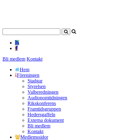
Bli medlem
Kontakt
Hem
Föreningen
Stadgar
Styrelsen
Valberedningen
Audionomtidningen
Rikskonferens
Framtidsgruppen
Hedersgaffeln
Externa dokument
Bli medlem
Kontakt
Medlemssidor