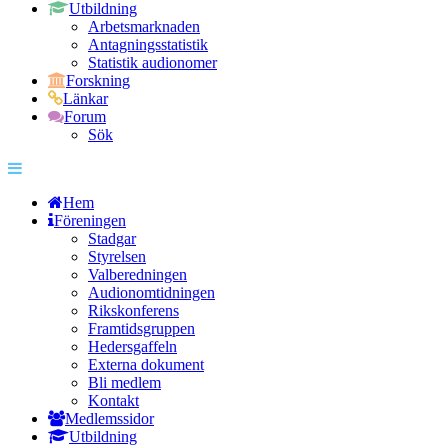
Utbildning
Arbetsmarknaden
Antagningsstatistik
Statistik audionomer
Forskning
Länkar
Forum
Sök
Hem
Föreningen
Stadgar
Styrelsen
Valberedningen
Audionomtidningen
Rikskonferens
Framtidsgruppen
Hedersgaffeln
Externa dokument
Bli medlem
Kontakt
Medlemssidor
Utbildning