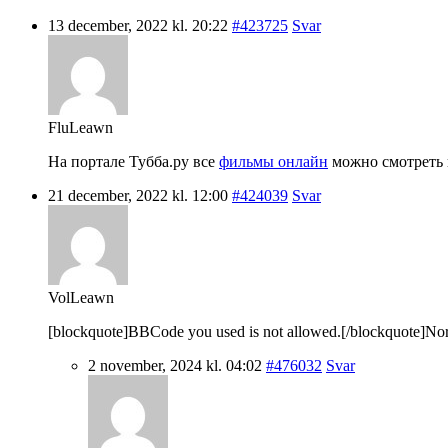
13 december, 2022 kl. 20:22
#423725
Svar
FluLeawn
На портале Тубба.ру все
фильмы онлайн
можно смотреть в
21 december, 2022 kl. 12:00
#424039
Svar
VolLeawn
[blockquote]BBCode you used is not allowed.[/blockquote]Nordic 
2 november, 2024 kl. 04:02
#476032
Svar