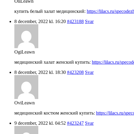
OliLeawn
купить белый халат медицинский:
https://lilacs.ru/specode
8 december, 2022 kl. 16:20
#423188
Svar
OgiLeawn
медицинский халат женский купить:
https://lilacs.ru/spec
8 december, 2022 kl. 18:30
#423208
Svar
OviLeawn
медицинский костюм женский купить:
https://lilacs.ru/s
9 december, 2022 kl. 04:52
#423247
Svar