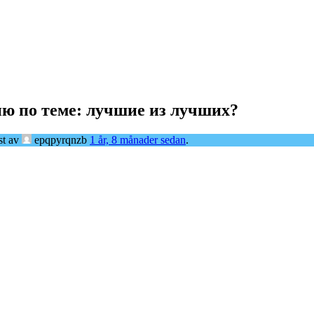
ю по теме: лучшие из лучших?
st av
epqpyrqnzb
1 år, 8 månader sedan
.