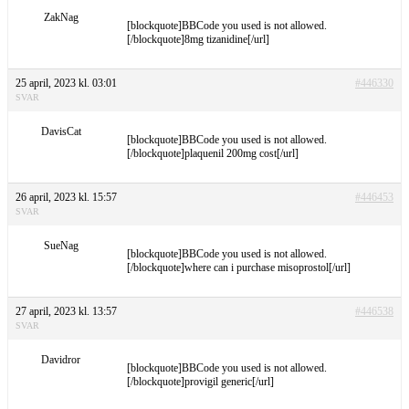
ZakNag
[blockquote]BBCode you used is not allowed.
[/blockquote]8mg tizanidine[/url]
25 april, 2023 kl. 03:01
#446330
SVAR
DavisCat
[blockquote]BBCode you used is not allowed.
[/blockquote]plaquenil 200mg cost[/url]
26 april, 2023 kl. 15:57
#446453
SVAR
SueNag
[blockquote]BBCode you used is not allowed.
[/blockquote]where can i purchase misoprostol[/url]
27 april, 2023 kl. 13:57
#446538
SVAR
Davidror
[blockquote]BBCode you used is not allowed.
[/blockquote]provigil generic[/url]