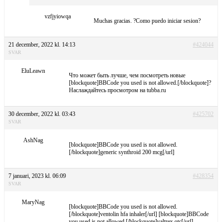
vzfjyiowqa
Muchas gracias. ?Como puedo iniciar sesion?
21 december, 2022 kl. 14:13
#424044
SVAR
EluLeawn
Что может быть лучше, чем посмотреть новые
[blockquote]BBCode you used is not allowed.[/blockquote]?
Наслаждайтесь просмотром на tubba.ru
30 december, 2022 kl. 03:43
#425702
SVAR
AshNag
[blockquote]BBCode you used is not allowed.
[/blockquote]generic synthroid 200 mcg[/url]
7 januari, 2023 kl. 06:09
#428354
SVAR
MaryNag
[blockquote]BBCode you used is not allowed.
[/blockquote]ventolin hfa inhaler[/url] [blockquote]BBCode
you used is not allowed.[/blockquote]valtrex otc[/url]