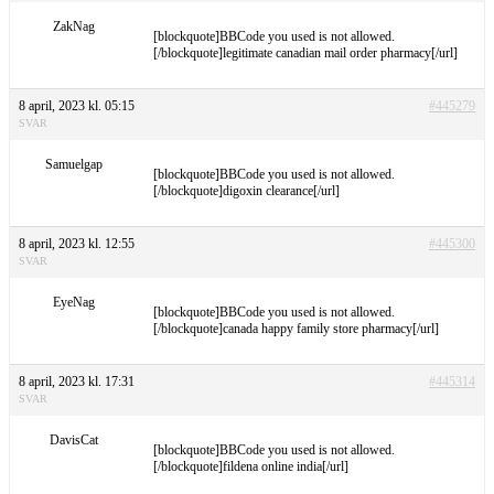
ZakNag
[blockquote]BBCode you used is not allowed.
[/blockquote]legitimate canadian mail order pharmacy[/url]
8 april, 2023 kl. 05:15
#445279
SVAR
Samuelgap
[blockquote]BBCode you used is not allowed.
[/blockquote]digoxin clearance[/url]
8 april, 2023 kl. 12:55
#445300
SVAR
EyeNag
[blockquote]BBCode you used is not allowed.
[/blockquote]canada happy family store pharmacy[/url]
8 april, 2023 kl. 17:31
#445314
SVAR
DavisCat
[blockquote]BBCode you used is not allowed.
[/blockquote]fildena online india[/url]