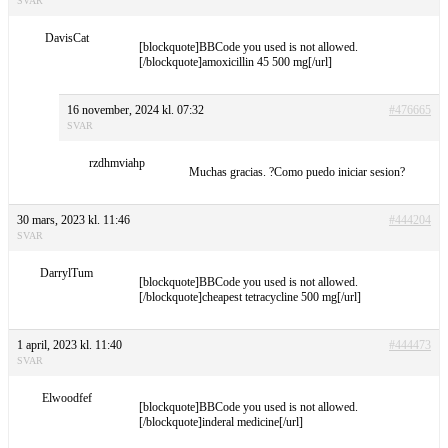
SVAR
DavisCat
[blockquote]BBCode you used is not allowed.
[/blockquote]amoxicillin 45 500 mg[/url]
16 november, 2024 kl. 07:32
#476665
SVAR
rzdhmviahp
Muchas gracias. ?Como puedo iniciar sesion?
30 mars, 2023 kl. 11:46
#444204
SVAR
DarrylTum
[blockquote]BBCode you used is not allowed.
[/blockquote]cheapest tetracycline 500 mg[/url]
1 april, 2023 kl. 11:40
#444473
SVAR
Elwoodfef
[blockquote]BBCode you used is not allowed.
[/blockquote]inderal medicine[/url]