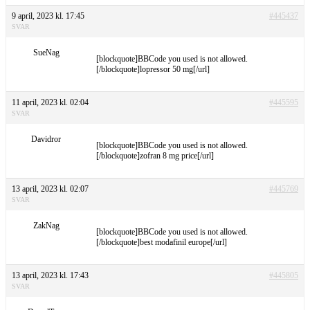
9 april, 2023 kl. 17:45
#445437
SVAR
SueNag
[blockquote]BBCode you used is not allowed.
[/blockquote]lopressor 50 mg[/url]
11 april, 2023 kl. 02:04
#445595
SVAR
Davidror
[blockquote]BBCode you used is not allowed.
[/blockquote]zofran 8 mg price[/url]
13 april, 2023 kl. 02:07
#445769
SVAR
ZakNag
[blockquote]BBCode you used is not allowed.
[/blockquote]best modafinil europe[/url]
13 april, 2023 kl. 17:43
#445805
SVAR