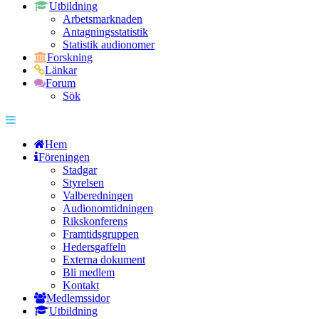
Utbildning
Arbetsmarknaden
Antagningsstatistik
Statistik audionomer
Forskning
Länkar
Forum
Sök
Hem
Föreningen
Stadgar
Styrelsen
Valberedningen
Audionomtidningen
Rikskonferens
Framtidsgruppen
Hedersgaffeln
Externa dokument
Bli medlem
Kontakt
Medlemssidor
Utbildning