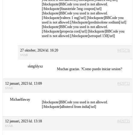
[blockquote]BBCode you used is not allowed.
[/blockquote]finasteride 5mg coupon[/url]
[blockquote]BBCode you used is not allowed.
[/blockquote]valtrex 1 mg[/url] [blockquote]BBCode you
used is not allowed.[/blockquote]prednisolone sodium[/url]
[blockquote]BBCode you used is not allowed.
[/blockquote]propecia cost[/url] [blockquote]BBCode you
used is not allowed.[/blockquote]seroquel 150[/url]
27 oktober, 2024 kl. 16:20
#475776
SVAR
skttgfdyxz
Muchas gracias. ?Como puedo iniciar sesion?
12 januari, 2023 kl. 13:09
#429733
SVAR
Michaelfaway
[blockquote]BBCode you used is not allowed.
[/blockquote]albuterol from india[/url]
12 januari, 2023 kl. 13:18
#429735
SVAR