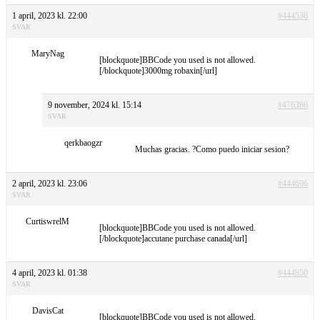
1 april, 2023 kl. 22:00
#444536
SVAR
MaryNag
[blockquote]BBCode you used is not allowed.
[/blockquote]3000mg robaxin[/url]
9 november, 2024 kl. 15:14
#476386
SVAR
qerkbaogzr
Muchas gracias. ?Como puedo iniciar sesion?
2 april, 2023 kl. 23:06
#444696
SVAR
CurtiswrelM
[blockquote]BBCode you used is not allowed.
[/blockquote]accutane purchase canada[/url]
4 april, 2023 kl. 01:38
#444850
SVAR
DavisCat
[blockquote]BBCode you used is not allowed.