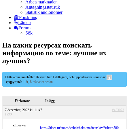
Arbetsmarknaden
Antagningsstatistik
Statistik audionomer
Forskning
Länkar
Forum
Sök
На каких ресурсах поискать
информацию по теме: лучшие из
лучших?
Detta ämne innehåller 76 svar, har 1 deltagare, och uppdaterades senast av
epqpyrqnzb
1 år, 8 månader sedan
.
Författare
Inlägg
7 december, 2022 kl. 11:47
#423073
SVAR
ZliLeawn
https://lilacs.ru/specodezhda/halat-medicinskiy/?filter=580