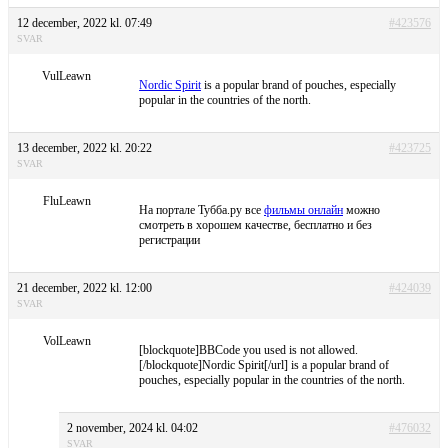
12 december, 2022 kl. 07:49
#423576
SVAR
VulLeawn
Nordic Spirit
is a popular brand of pouches, especially
popular in the countries of the north.
13 december, 2022 kl. 20:22
#423725
SVAR
FluLeawn
На портале Тубба.ру все
фильмы онлайн
можно
смотреть в хорошем качестве, бесплатно и без
регистрации
21 december, 2022 kl. 12:00
#424039
SVAR
VolLeawn
[blockquote]BBCode you used is not allowed.
[/blockquote]Nordic Spirit[/url] is a popular brand of
pouches, especially popular in the countries of the north.
2 november, 2024 kl. 04:02
#476032
SVAR