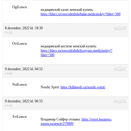
OgiLeawn
медицинский халат женский купить:
https://lilacs.ru/specodezhda/halat-medicinskiy/?filter=580
8 december, 2022 kl. 18:30
#423208
SVAR
OviLeawn
медицинский костюм женский купить:
https://lilacs.ru/specodezhda/kostyum-medicinskiy/?
filter=580
9 december, 2022 kl. 04:52
#423247
SVAR
NulLeawn
Nordic Spirit:
https://killapods.eu/nordic-spirit/
9 december, 2022 kl. 06:55
#423256
SVAR
EviLeawn
Владимир Сойфер отзывы:
https://sport.business-
gazeta.ru/article/279099