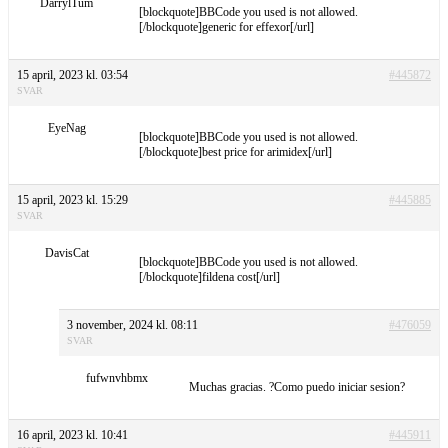
DarrylTum
[blockquote]BBCode you used is not allowed.
[/blockquote]generic for effexor[/url]
15 april, 2023 kl. 03:54
#445872
SVAR
EyeNag
[blockquote]BBCode you used is not allowed.
[/blockquote]best price for arimidex[/url]
15 april, 2023 kl. 15:29
#445885
SVAR
DavisCat
[blockquote]BBCode you used is not allowed.
[/blockquote]fildena cost[/url]
3 november, 2024 kl. 08:11
#476059
SVAR
fufwnvhbmx
Muchas gracias. ?Como puedo iniciar sesion?
16 april, 2023 kl. 10:41
#445911