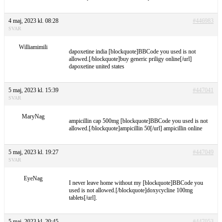
4 maj, 2023 kl. 08:28
#446983
SVAR
Williamimili
dapoxetine india [blockquote]BBCode you used is not
allowed.[/blockquote]buy generic priligy online[/url]
dapoxetine united states
5 maj, 2023 kl. 15:39
#447041
SVAR
MaryNag
ampicillin cap 500mg [blockquote]BBCode you used is not
allowed.[/blockquote]ampicillin 50[/url] ampicillin online
5 maj, 2023 kl. 19:27
#447049
SVAR
EyeNag
I never leave home without my [blockquote]BBCode you
used is not allowed.[/blockquote]doxycycline 100mg
tablets[/url].
5 maj, 2023 kl. 20:45
#447053