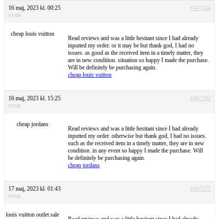
16 maj, 2023 kl. 00:25
#447434
SVAR
cheap louis vuitton
Read reviews and was a little hesitant since I had already
inputted my order. or it may be but thank god, I had no
issues. as good as the received item in a timely matter, they
are in new condition. situation so happy I made the purchase.
Will be definitely be purchasing again.
cheap louis vuitton
16 maj, 2023 kl. 15:25
#447502
SVAR
cheap jordans
Read reviews and was a little hesitant since I had already
inputted my order. otherwise but thank god, I had no issues.
such as the received item in a timely matter, they are in new
condition. in any event so happy I made the purchase. Will
be definitely be purchasing again.
cheap jordans
17 maj, 2023 kl. 01:43
#447571
SVAR
louis vuitton outlet sale
Read reviews and was a little hesitant since I had already