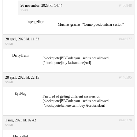
26 november, 2023 kl. 14:44
#456848
SVAR
kqeogzlbpe
Muchas gracias. ?Como puedo iniciar sesion?
28 april, 2023 kl. 11:53
#446577
SVAR
DarrylTum
[blockquote]BBCode you used is not allowed.
[/blockquote]buy lasixonline[/url]
28 april, 2023 kl. 22:15
#446595
SVAR
EyeNag
I’m tired of getting different answers on
[blockquote]BBCode you used is not allowed.
[/blockquote]where can I buy Accutane[/url].
1 maj, 2023 kl. 02:42
#446778
SVAR
Elwoodfef