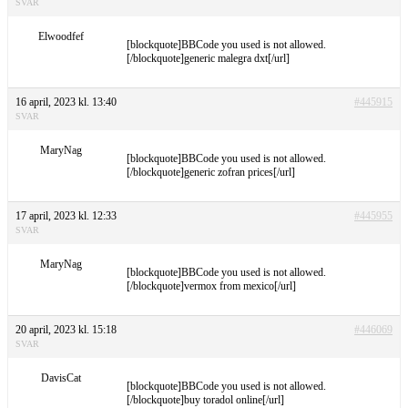
SVAR
Elwoodfef
[blockquote]BBCode you used is not allowed.
[/blockquote]generic malegra dxt[/url]
16 april, 2023 kl. 13:40
#445915
SVAR
MaryNag
[blockquote]BBCode you used is not allowed.
[/blockquote]generic zofran prices[/url]
17 april, 2023 kl. 12:33
#445955
SVAR
MaryNag
[blockquote]BBCode you used is not allowed.
[/blockquote]vermox from mexico[/url]
20 april, 2023 kl. 15:18
#446069
SVAR
DavisCat
[blockquote]BBCode you used is not allowed.
[/blockquote]buy toradol online[/url]