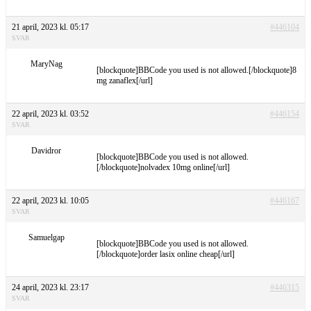
21 april, 2023 kl. 05:17
#446104
SVAR
MaryNag
[blockquote]BBCode you used is not allowed.[/blockquote]8
mg zanaflex[/url]
22 april, 2023 kl. 03:52
#446154
SVAR
Davidror
[blockquote]BBCode you used is not allowed.
[/blockquote]nolvadex 10mg online[/url]
22 april, 2023 kl. 10:05
#446167
SVAR
Samuelgap
[blockquote]BBCode you used is not allowed.
[/blockquote]order lasix online cheap[/url]
24 april, 2023 kl. 23:17
#446315
SVAR