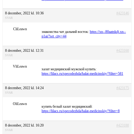
8 december, 2022 kl. 10:36
#423146
SVAR
CliLeawn
знакомства чат дальний восток:
https://xn--80aatnkdj.xn--
p1ai/?set_city=44
8 december, 2022 kl. 12:31
#423160
SVAR
VliLeawn
халат медицинский мужской купить:
https://lilacs.ru/specodezhda/halat-medicinskiy/?filter=581
8 december, 2022 kl. 14:24
#423175
SVAR
OliLeawn
купить белый халат медицинский:
https://lilacs.ru/specodezhda/halat-medicinskiy/?filter=8
8 december, 2022 kl. 16:20
#423188
SVAR