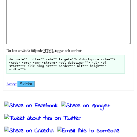
Du kan använda följande
HTML
-taggar och attribut:
<a href="" title="" rel="" target=""> <blockquote cite="">
<code> <pre> <em> <strong> <del datetime=""> <ul> <ol
start=""> <li> <img src="" border="" alt="" height=""
width="">
Skicka
Avbryt