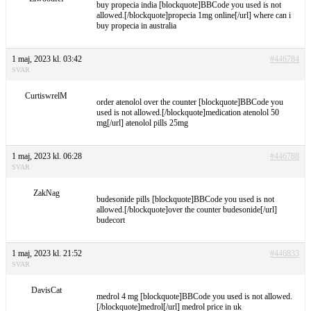
buy propecia india [blockquote]BBCode you used is not
allowed.[/blockquote]propecia 1mg online[/url] where can i
buy propecia in australia
1 maj, 2023 kl. 03:42
#446784
SVAR
CurtiswrelM
order atenolol over the counter [blockquote]BBCode you
used is not allowed.[/blockquote]medication atenolol 50
mg[/url] atenolol pills 25mg
1 maj, 2023 kl. 06:28
#446788
SVAR
ZakNag
budesonide pills [blockquote]BBCode you used is not
allowed.[/blockquote]over the counter budesonide[/url]
budecort
1 maj, 2023 kl. 21:52
#446833
SVAR
DavisCat
medrol 4 mg [blockquote]BBCode you used is not allowed.
[/blockquote]medrol[/url] medrol price in uk