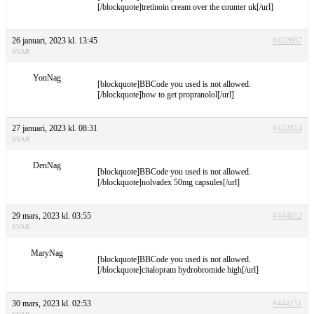
[/blockquote]tretinoin cream over the counter uk[/url]
26 januari, 2023 kl. 13:45
#432667
SVAR
YonNag
[blockquote]BBCode you used is not allowed.
[/blockquote]how to get propranolol[/url]
27 januari, 2023 kl. 08:31
#432814
SVAR
DenNag
[blockquote]BBCode you used is not allowed.
[/blockquote]nolvadex 50mg capsules[/url]
29 mars, 2023 kl. 03:55
#444012
SVAR
MaryNag
[blockquote]BBCode you used is not allowed.
[/blockquote]citalopram hydrobromide high[/url]
30 mars, 2023 kl. 02:53
#444151