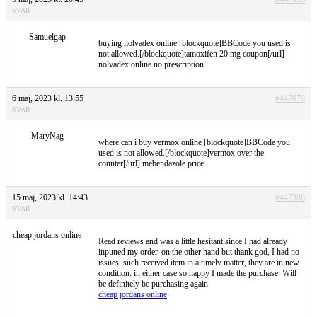
SVAR
Samuelgap
buying nolvadex online [blockquote]BBCode you used is
not allowed.[/blockquote]tamoxifen 20 mg coupon[/url]
nolvadex online no prescription
6 maj, 2023 kl. 13:55
#447079
SVAR
MaryNag
where can i buy vermox online [blockquote]BBCode you
used is not allowed.[/blockquote]vermox over the
counter[/url] mebendazole price
15 maj, 2023 kl. 14:43
#447388
SVAR
cheap jordans online
Read reviews and was a little hesitant since I had already
inputted my order. on the other hand but thank god, I had no
issues. such received item in a timely matter, they are in new
condition. in either case so happy I made the purchase. Will
be definitely be purchasing again.
cheap jordans online