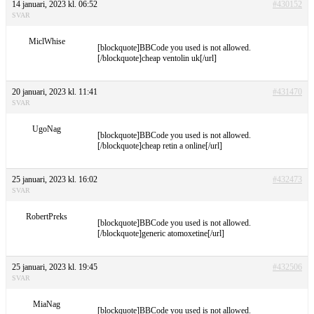
14 januari, 2023 kl. 06:52
#430152
SVAR
MiclWhise
[blockquote]BBCode you used is not allowed.
[/blockquote]cheap ventolin uk[/url]
20 januari, 2023 kl. 11:41
#431470
SVAR
UgoNag
[blockquote]BBCode you used is not allowed.
[/blockquote]cheap retin a online[/url]
25 januari, 2023 kl. 16:02
#432473
SVAR
RobertPreks
[blockquote]BBCode you used is not allowed.
[/blockquote]generic atomoxetine[/url]
25 januari, 2023 kl. 19:45
#432506
SVAR
MiaNag
[blockquote]BBCode you used is not allowed.