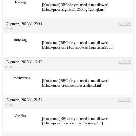
TeoNag
[blockquote]BBCode you used is not allowed.
[/blockquote]augmentin 250mg 125mg[/url]
12 januari, 2023 kl. 20:11
#429788
SVAR
JudyNag
[blockquote]BBCode you used is not allowed.
[/blockquote]can i buy albuterol from canada[/url]
13 januari, 2023 kl. 12:12
#429970
SVAR
Timothyanela
[blockquote]BBCode you used is not allowed.
[/blockquote]predinson prescriptions[/url]
13 januari, 2023 kl. 21:54
#430037
SVAR
YonNag
[blockquote]BBCode you used is not allowed.
[/blockquote]fildena online pharmacy[/url]