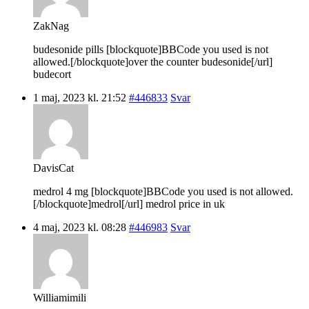
ZakNag
budesonide pills [blockquote]BBCode you used is not
allowed.[/blockquote]over the counter budesonide[/url]
budecort
1 maj, 2023 kl. 21:52
#446833
Svar
DavisCat
medrol 4 mg [blockquote]BBCode you used is not allowed.
[/blockquote]medrol[/url] medrol price in uk
4 maj, 2023 kl. 08:28
#446983
Svar
Williamimili