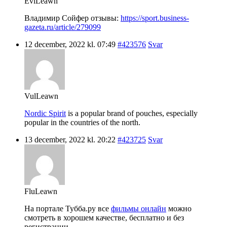
EviLeawn
Владимир Сойфер отзывы:
https://sport.business-
gazeta.ru/article/279099
12 december, 2022 kl. 07:49
#423576
Svar
VulLeawn
Nordic Spirit
is a popular brand of pouches, especially
popular in the countries of the north.
13 december, 2022 kl. 20:22
#423725
Svar
FluLeawn
На портале Тубба.ру все
фильмы онлайн
можно
смотреть в хорошем качестве, бесплатно и без
регистрации