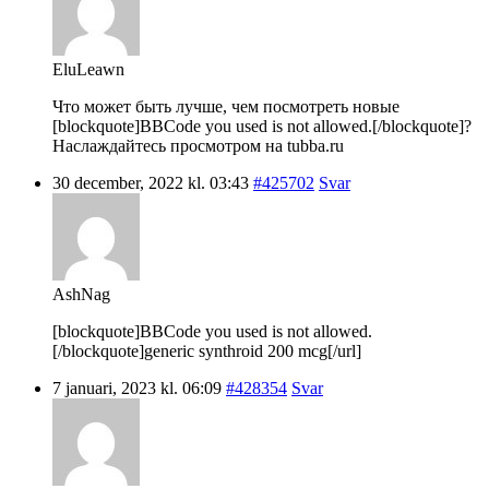
EluLeawn
Что может быть лучше, чем посмотреть новые
[blockquote]BBCode you used is not allowed.[/blockquote]?
Наслаждайтесь просмотром на tubba.ru
30 december, 2022 kl. 03:43
#425702
Svar
AshNag
[blockquote]BBCode you used is not allowed.
[/blockquote]generic synthroid 200 mcg[/url]
7 januari, 2023 kl. 06:09
#428354
Svar