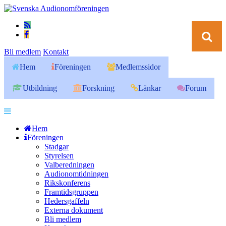
Bli medlem
Kontakt
Hem
Föreningen
Medlemssidor
Utbildning
Forskning
Länkar
Forum
Hem
Föreningen
Stadgar
Styrelsen
Valberedningen
Audionomtidningen
Rikskonferens
Framtidsgruppen
Hedersgaffeln
Externa dokument
Bli medlem