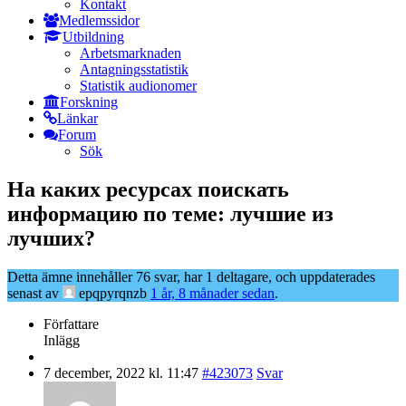
Kontakt
Medlemssidor
Utbildning
Arbetsmarknaden
Antagningsstatistik
Statistik audionomer
Forskning
Länkar
Forum
Sök
На каких ресурсах поискать
информацию по теме: лучшие из
лучших?
Detta ämne innehåller 76 svar, har 1 deltagare, och uppdaterades
senast av
epqpyrqnzb
1 år, 8 månader sedan
.
Författare
Inlägg
7 december, 2022 kl. 11:47
#423073
Svar