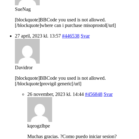
SueNag
[blockquote]BBCode you used is not allowed.
[/blockquote]where can i purchase misoprostol[/url]
27 april, 2023 kl. 13:57
#446538
Svar
Davidror
[blockquote]BBCode you used is not allowed.
[/blockquote]provigil generic[/url]
26 november, 2023 kl. 14:44
#456848
Svar
kqeogzlbpe
Muchas gracias. ?Como puedo iniciar sesion?