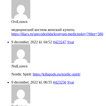
OviLeawn
медицинский костюм женский купить:
https://lilacs.ru/specodezhda/kostyum-medicinskiy/?filter=580
9 december, 2022 kl. 04:52
#423247
Svar
NulLeawn
Nordic Spirit:
https://killapods.eu/nordic-spirit/
9 december, 2022 kl. 06:55
#423256
Svar