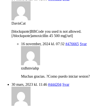
DavisCat
[blockquote]BBCode you used is not allowed.
[/blockquote]amoxicillin 45 500 mg[/url]
16 november, 2024 kl. 07:32
#476665
Svar
rzdhmviahp
Muchas gracias. ?Como puedo iniciar sesion?
30 mars, 2023 kl. 11:46
#444204
Svar