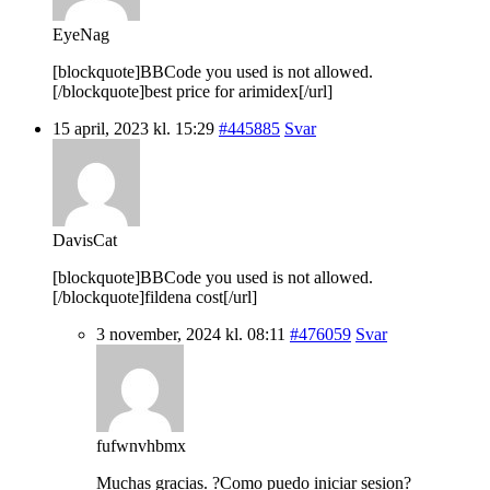
EyeNag
[blockquote]BBCode you used is not allowed.
[/blockquote]best price for arimidex[/url]
15 april, 2023 kl. 15:29
#445885
Svar
DavisCat
[blockquote]BBCode you used is not allowed.
[/blockquote]fildena cost[/url]
3 november, 2024 kl. 08:11
#476059
Svar
fufwnvhbmx
Muchas gracias. ?Como puedo iniciar sesion?