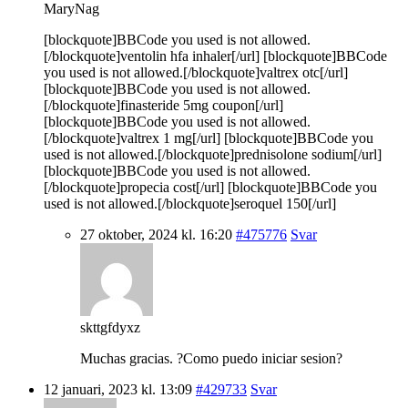
MaryNag
[blockquote]BBCode you used is not allowed.
[/blockquote]ventolin hfa inhaler[/url] [blockquote]BBCode
you used is not allowed.[/blockquote]valtrex otc[/url]
[blockquote]BBCode you used is not allowed.
[/blockquote]finasteride 5mg coupon[/url]
[blockquote]BBCode you used is not allowed.
[/blockquote]valtrex 1 mg[/url] [blockquote]BBCode you
used is not allowed.[/blockquote]prednisolone sodium[/url]
[blockquote]BBCode you used is not allowed.
[/blockquote]propecia cost[/url] [blockquote]BBCode you
used is not allowed.[/blockquote]seroquel 150[/url]
27 oktober, 2024 kl. 16:20
#475776
Svar
skttgfdyxz
Muchas gracias. ?Como puedo iniciar sesion?
12 januari, 2023 kl. 13:09
#429733
Svar