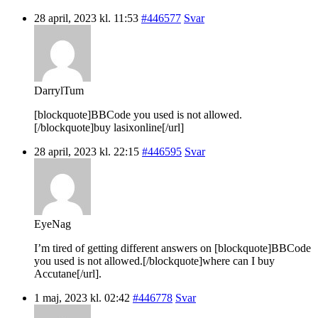
28 april, 2023 kl. 11:53
#446577
Svar
DarrylTum
[blockquote]BBCode you used is not allowed.
[/blockquote]buy lasixonline[/url]
28 april, 2023 kl. 22:15
#446595
Svar
EyeNag
I’m tired of getting different answers on [blockquote]BBCode
you used is not allowed.[/blockquote]where can I buy
Accutane[/url].
1 maj, 2023 kl. 02:42
#446778
Svar