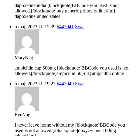
dapoxetine india [blockquote]BBCode you used is not
allowed.[/blockquote]buy generic priligy online[/url]
dapoxetine united states
5 maj, 2023 kl. 15:39
#447041
Svar
MaryNag
ampicillin cap 500mg [blockquote]BBCode you used is not
allowed.[/blockquote]ampicillin 50[/url] ampicillin online
5 maj, 2023 kl. 19:27
#447049
Svar
EyeNag
I never leave home without my [blockquote]BBCode you
used is not allowed.[/blockquote]doxycycline 100mg
tablets[/url].