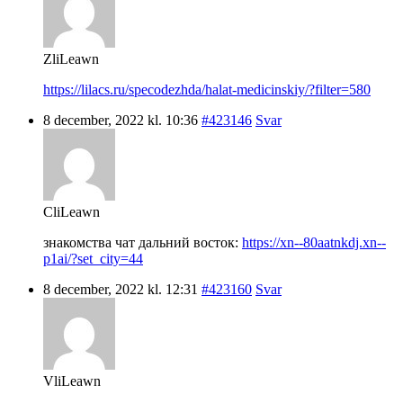
ZliLeawn
https://lilacs.ru/specodezhda/halat-medicinskiy/?filter=580
8 december, 2022 kl. 10:36
#423146
Svar
CliLeawn
знакомства чат дальний восток:
https://xn--80aatnkdj.xn--
p1ai/?set_city=44
8 december, 2022 kl. 12:31
#423160
Svar
VliLeawn