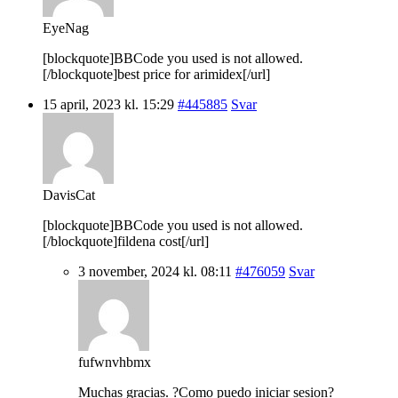
EyeNag
[blockquote]BBCode you used is not allowed.
[/blockquote]best price for arimidex[/url]
15 april, 2023 kl. 15:29
#445885
Svar
DavisCat
[blockquote]BBCode you used is not allowed.
[/blockquote]fildena cost[/url]
3 november, 2024 kl. 08:11
#476059
Svar
fufwnvhbmx
Muchas gracias. ?Como puedo iniciar sesion?