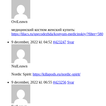
OviLeawn
медицинский костюм женский купить:
https://lilacs.ru/specodezhda/kostyum-medicinskiy/?filter=580
9 december, 2022 kl. 04:52
#423247
Svar
NulLeawn
Nordic Spirit:
https://killapods.eu/nordic-spirit/
9 december, 2022 kl. 06:55
#423256
Svar