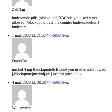
ZakNag
budesonide pills [blockquote]BBCode you used is not
allowed.[/blockquote]over the counter budesonide[/url]
budecort
1 maj, 2023 kl. 21:52
#446833
Svar
DavisCat
medrol 4 mg [blockquote]BBCode you used is not allowed.
[/blockquote]medrol[/url] medrol price in uk
4 maj, 2023 kl. 08:28
#446983
Svar
Williamimili