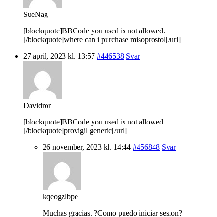
SueNag
[blockquote]BBCode you used is not allowed.
[/blockquote]where can i purchase misoprostol[/url]
27 april, 2023 kl. 13:57
#446538
Svar
Davidror
[blockquote]BBCode you used is not allowed.
[/blockquote]provigil generic[/url]
26 november, 2023 kl. 14:44
#456848
Svar
kqeogzlbpe
Muchas gracias. ?Como puedo iniciar sesion?