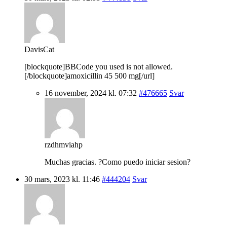
DavisCat
[blockquote]BBCode you used is not allowed.
[/blockquote]amoxicillin 45 500 mg[/url]
16 november, 2024 kl. 07:32
#476665
Svar
rzdhmviahp
Muchas gracias. ?Como puedo iniciar sesion?
30 mars, 2023 kl. 11:46
#444204
Svar