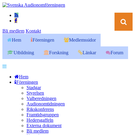
Bli medlem
Kontakt
Hem
Föreningen
Medlemssidor
Utbildning
Forskning
Länkar
Forum
Hem
Föreningen
Stadgar
Styrelsen
Valberedningen
Audionomtidningen
Rikskonferens
Framtidsgruppen
Hedersgaffeln
Externa dokument
Bli medlem