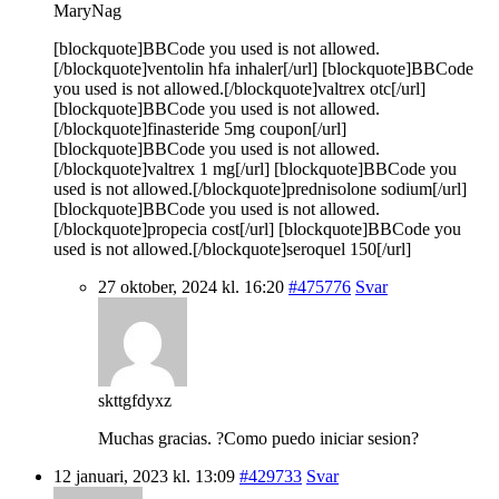
MaryNag
[blockquote]BBCode you used is not allowed.
[/blockquote]ventolin hfa inhaler[/url] [blockquote]BBCode
you used is not allowed.[/blockquote]valtrex otc[/url]
[blockquote]BBCode you used is not allowed.
[/blockquote]finasteride 5mg coupon[/url]
[blockquote]BBCode you used is not allowed.
[/blockquote]valtrex 1 mg[/url] [blockquote]BBCode you
used is not allowed.[/blockquote]prednisolone sodium[/url]
[blockquote]BBCode you used is not allowed.
[/blockquote]propecia cost[/url] [blockquote]BBCode you
used is not allowed.[/blockquote]seroquel 150[/url]
27 oktober, 2024 kl. 16:20
#475776
Svar
skttgfdyxz
Muchas gracias. ?Como puedo iniciar sesion?
12 januari, 2023 kl. 13:09
#429733
Svar