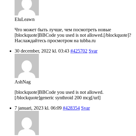
EluLeawn
Что может быть лучше, чем посмотреть новые
[blockquote]BBCode you used is not allowed.[/blockquote]?
Наслаждайтесь просмотром на tubba.ru
30 december, 2022 kl. 03:43
#425702
Svar
AshNag
[blockquote]BBCode you used is not allowed.
[/blockquote]generic synthroid 200 mcg[/url]
7 januari, 2023 kl. 06:09
#428354
Svar