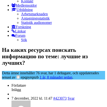
Kontakt
Medlemssidor
Utbildning
Arbetsmarknaden
Antagningsstatistik
Statistik audionomer
Forskning
Länkar
Forum
Sök
На каких ресурсах поискать
информацию по теме: лучшие из
лучших?
Detta ämne innehåller 76 svar, har 1 deltagare, och uppdaterades
senast av
epqpyrqnzb
1 år, 8 månader sedan
.
Författare
Inlägg
7 december, 2022 kl. 11:47
#423073
Svar