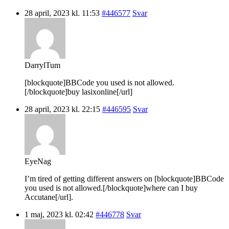
28 april, 2023 kl. 11:53
#446577
Svar
DarrylTum
[blockquote]BBCode you used is not allowed.
[/blockquote]buy lasixonline[/url]
28 april, 2023 kl. 22:15
#446595
Svar
EyeNag
I’m tired of getting different answers on [blockquote]BBCode
you used is not allowed.[/blockquote]where can I buy
Accutane[/url].
1 maj, 2023 kl. 02:42
#446778
Svar