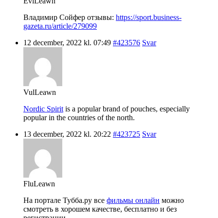
EviLeawn
Владимир Сойфер отзывы:
https://sport.business-
gazeta.ru/article/279099
12 december, 2022 kl. 07:49
#423576
Svar
VulLeawn
Nordic Spirit
is a popular brand of pouches, especially
popular in the countries of the north.
13 december, 2022 kl. 20:22
#423725
Svar
FluLeawn
На портале Тубба.ру все
фильмы онлайн
можно
смотреть в хорошем качестве, бесплатно и без
регистрации