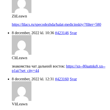
ZliLeawn
https://lilacs.ru/specodezhda/halat-medicinskiy/?filter=580
8 december, 2022 kl. 10:36
#423146
Svar
CliLeawn
знакомства чат дальний восток:
https://xn--80aatnkdj.xn--
p1ai/?set_city=44
8 december, 2022 kl. 12:31
#423160
Svar
VliLeawn