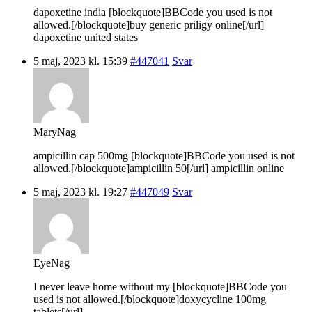
dapoxetine india [blockquote]BBCode you used is not
allowed.[/blockquote]buy generic priligy online[/url]
dapoxetine united states
5 maj, 2023 kl. 15:39
#447041
Svar
MaryNag
ampicillin cap 500mg [blockquote]BBCode you used is not
allowed.[/blockquote]ampicillin 50[/url] ampicillin online
5 maj, 2023 kl. 19:27
#447049
Svar
EyeNag
I never leave home without my [blockquote]BBCode you
used is not allowed.[/blockquote]doxycycline 100mg
tablets[/url].