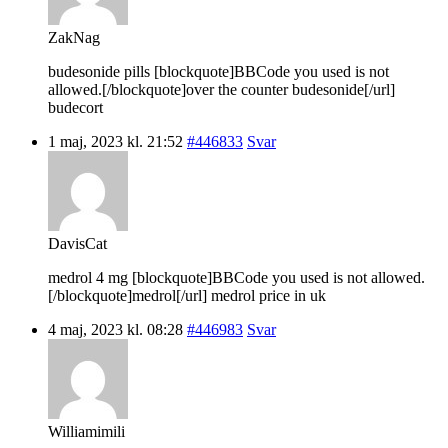
ZakNag
budesonide pills [blockquote]BBCode you used is not
allowed.[/blockquote]over the counter budesonide[/url]
budecort
1 maj, 2023 kl. 21:52
#446833
Svar
DavisCat
medrol 4 mg [blockquote]BBCode you used is not allowed.
[/blockquote]medrol[/url] medrol price in uk
4 maj, 2023 kl. 08:28
#446983
Svar
Williamimili