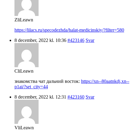
ZliLeawn
https://lilacs.ru/specodezhda/halat-medicinskiy/?filter=580
8 december, 2022 kl. 10:36
#423146
Svar
CliLeawn
знакомства чат дальний восток:
https://xn--80aatnkdj.xn--
p1ai/?set_city=44
8 december, 2022 kl. 12:31
#423160
Svar
VliLeawn