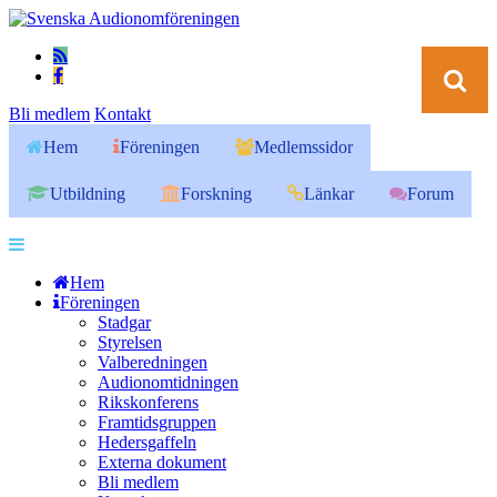
Bli medlem
Kontakt
Hem
Föreningen
Medlemssidor
Utbildning
Forskning
Länkar
Forum
Hem
Föreningen
Stadgar
Styrelsen
Valberedningen
Audionomtidningen
Rikskonferens
Framtidsgruppen
Hedersgaffeln
Externa dokument
Bli medlem