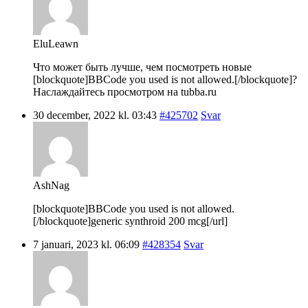
EluLeawn
Что может быть лучше, чем посмотреть новые
[blockquote]BBCode you used is not allowed.[/blockquote]?
Наслаждайтесь просмотром на tubba.ru
30 december, 2022 kl. 03:43
#425702
Svar
AshNag
[blockquote]BBCode you used is not allowed.
[/blockquote]generic synthroid 200 mcg[/url]
7 januari, 2023 kl. 06:09
#428354
Svar