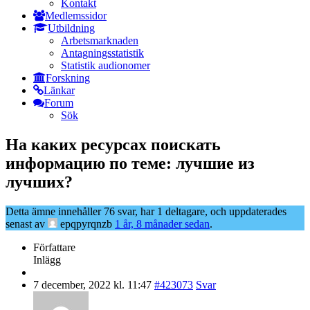
Kontakt
Medlemssidor
Utbildning
Arbetsmarknaden
Antagningsstatistik
Statistik audionomer
Forskning
Länkar
Forum
Sök
На каких ресурсах поискать
информацию по теме: лучшие из
лучших?
Detta ämne innehåller 76 svar, har 1 deltagare, och uppdaterades
senast av
epqpyrqnzb
1 år, 8 månader sedan
.
Författare
Inlägg
7 december, 2022 kl. 11:47
#423073
Svar