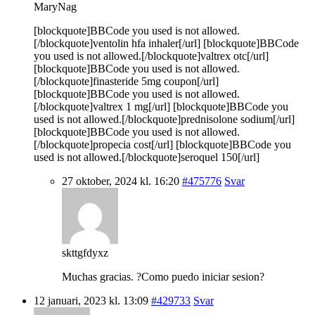
MaryNag
[blockquote]BBCode you used is not allowed.
[/blockquote]ventolin hfa inhaler[/url] [blockquote]BBCode
you used is not allowed.[/blockquote]valtrex otc[/url]
[blockquote]BBCode you used is not allowed.
[/blockquote]finasteride 5mg coupon[/url]
[blockquote]BBCode you used is not allowed.
[/blockquote]valtrex 1 mg[/url] [blockquote]BBCode you
used is not allowed.[/blockquote]prednisolone sodium[/url]
[blockquote]BBCode you used is not allowed.
[/blockquote]propecia cost[/url] [blockquote]BBCode you
used is not allowed.[/blockquote]seroquel 150[/url]
27 oktober, 2024 kl. 16:20
#475776
Svar
skttgfdyxz
Muchas gracias. ?Como puedo iniciar sesion?
12 januari, 2023 kl. 13:09
#429733
Svar