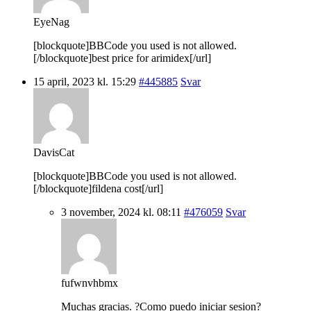
EyeNag
[blockquote]BBCode you used is not allowed.
[/blockquote]best price for arimidex[/url]
15 april, 2023 kl. 15:29
#445885
Svar
DavisCat
[blockquote]BBCode you used is not allowed.
[/blockquote]fildena cost[/url]
3 november, 2024 kl. 08:11
#476059
Svar
fufwnvhbmx
Muchas gracias. ?Como puedo iniciar sesion?