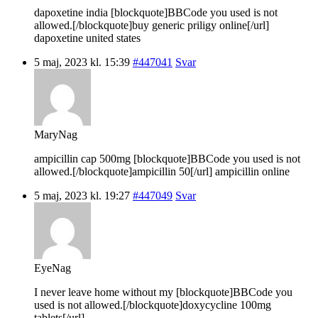
dapoxetine india [blockquote]BBCode you used is not
allowed.[/blockquote]buy generic priligy online[/url]
dapoxetine united states
5 maj, 2023 kl. 15:39
#447041
Svar
MaryNag
ampicillin cap 500mg [blockquote]BBCode you used is not
allowed.[/blockquote]ampicillin 50[/url] ampicillin online
5 maj, 2023 kl. 19:27
#447049
Svar
EyeNag
I never leave home without my [blockquote]BBCode you
used is not allowed.[/blockquote]doxycycline 100mg
tablets[/url].