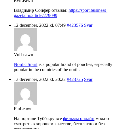
EviLeawn
Владимир Сойфер отзывы:
https://sport.business-
gazeta.ru/article/279099
12 december, 2022 kl. 07:49
#423576
Svar
VulLeawn
Nordic Spirit
is a popular brand of pouches, especially
popular in the countries of the north.
13 december, 2022 kl. 20:22
#423725
Svar
FluLeawn
На портале Тубба.ру все
фильмы онлайн
можно
смотреть в хорошем качестве, бесплатно и без
регистрации