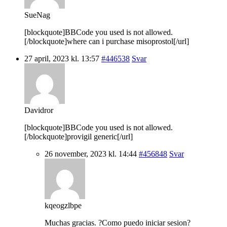
SueNag
[blockquote]BBCode you used is not allowed.
[/blockquote]where can i purchase misoprostol[/url]
27 april, 2023 kl. 13:57
#446538
Svar
Davidror
[blockquote]BBCode you used is not allowed.
[/blockquote]provigil generic[/url]
26 november, 2023 kl. 14:44
#456848
Svar
kqeogzlbpe
Muchas gracias. ?Como puedo iniciar sesion?