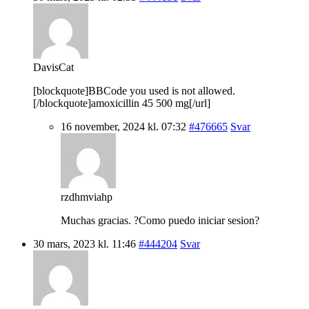
DavisCat
[blockquote]BBCode you used is not allowed.
[/blockquote]amoxicillin 45 500 mg[/url]
16 november, 2024 kl. 07:32
#476665
Svar
rzdhmviahp
Muchas gracias. ?Como puedo iniciar sesion?
30 mars, 2023 kl. 11:46
#444204
Svar