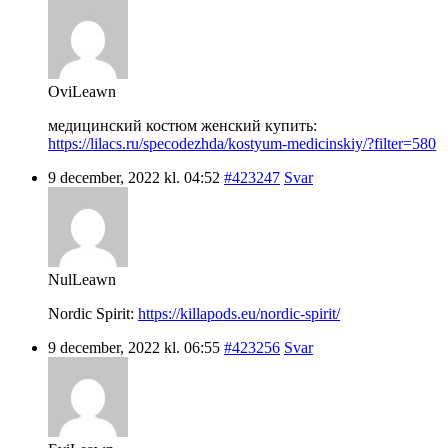
OviLeawn
медицинский костюм женский купить:
https://lilacs.ru/specodezhda/kostyum-medicinskiy/?filter=580
9 december, 2022 kl. 04:52
#423247
Svar
NulLeawn
Nordic Spirit:
https://killapods.eu/nordic-spirit/
9 december, 2022 kl. 06:55
#423256
Svar