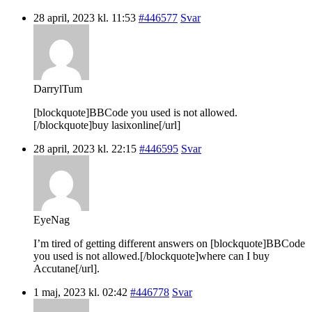
28 april, 2023 kl. 11:53
#446577
Svar
DarrylTum
[blockquote]BBCode you used is not allowed.
[/blockquote]buy lasixonline[/url]
28 april, 2023 kl. 22:15
#446595
Svar
EyeNag
I’m tired of getting different answers on [blockquote]BBCode
you used is not allowed.[/blockquote]where can I buy
Accutane[/url].
1 maj, 2023 kl. 02:42
#446778
Svar