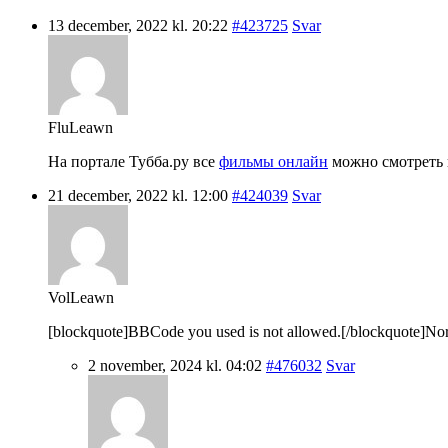
13 december, 2022 kl. 20:22
#423725
Svar
FluLeawn
На портале Тубба.ру все
фильмы онлайн
можно смотреть в
21 december, 2022 kl. 12:00
#424039
Svar
VolLeawn
[blockquote]BBCode you used is not allowed.[/blockquote]Nordic 
2 november, 2024 kl. 04:02
#476032
Svar