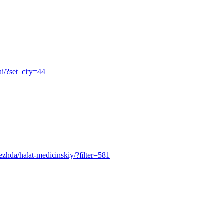
ai/?set_city=44
odezhda/halat-medicinskiy/?filter=581