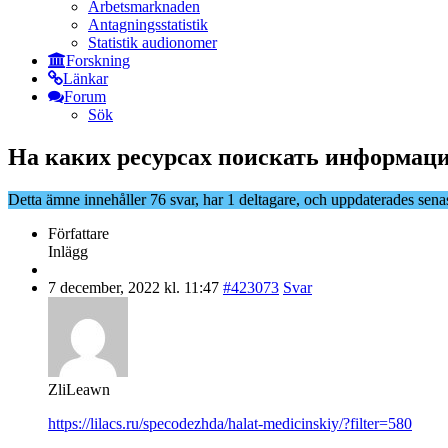
Arbetsmarknaden
Antagningsstatistik
Statistik audionomer
Forskning
Länkar
Forum
Sök
На каких ресурсах поискать информаци
Detta ämne innehåller 76 svar, har 1 deltagare, och uppdaterades sena
Författare
Inlägg
7 december, 2022 kl. 11:47
#423073
Svar
ZliLeawn
https://lilacs.ru/specodezhda/halat-medicinskiy/?filter=580