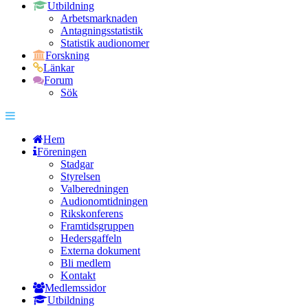
Utbildning
Arbetsmarknaden
Antagningsstatistik
Statistik audionomer
Forskning
Länkar
Forum
Sök
Hem
Föreningen
Stadgar
Styrelsen
Valberedningen
Audionomtidningen
Rikskonferens
Framtidsgruppen
Hedersgaffeln
Externa dokument
Bli medlem
Kontakt
Medlemssidor
Utbildning