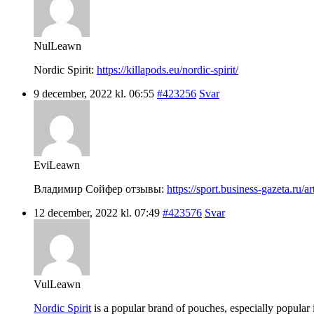
NulLeawn
Nordic Spirit:
https://killapods.eu/nordic-spirit/
9 december, 2022 kl. 06:55
#423256
Svar
EviLeawn
Владимир Сойфер отзывы:
https://sport.business-gazeta.ru/a
12 december, 2022 kl. 07:49
#423576
Svar
VulLeawn
Nordic Spirit
is a popular brand of pouches, especially popular i