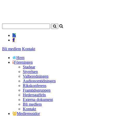
Bli medlem
Kontakt
Hem
Föreningen
Stadgar
Styrelsen
Valberedningen
Audionomtidningen
Rikskonferens
Framtidsgruppen
Hedersgaffeln
Externa dokument
Bli medlem
Kontakt
Medlemssidor