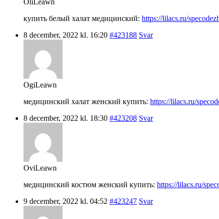
OliLeawn
купить белый халат медицинский:
https://lilacs.ru/specode
8 december, 2022 kl. 16:20
#423188
Svar
OgiLeawn
медицинский халат женский купить:
https://lilacs.ru/spec
8 december, 2022 kl. 18:30
#423208
Svar
OviLeawn
медицинский костюм женский купить:
https://lilacs.ru/s
9 december, 2022 kl. 04:52
#423247
Svar