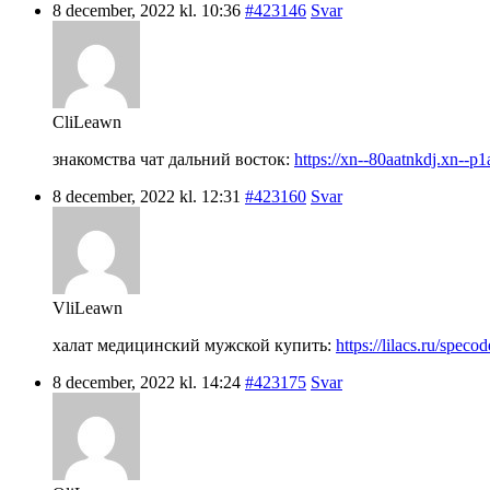
8 december, 2022 kl. 10:36
#423146
Svar
CliLeawn
знакомства чат дальний восток:
https://xn--80aatnkdj.xn--p1
8 december, 2022 kl. 12:31
#423160
Svar
VliLeawn
халат медицинский мужской купить:
https://lilacs.ru/spec
8 december, 2022 kl. 14:24
#423175
Svar