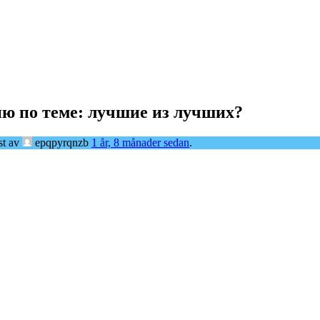
ю по теме: лучшие из лучших?
st av
epqpyrqnzb
1 år, 8 månader sedan
.