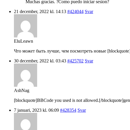
Muchas gracias. ?Como puedo iniciar sesion?
21 december, 2022 kl. 14:13
#424044
Svar
EluLeawn
Что может быть лучше, чем посмотреть новые [blockquote]B
30 december, 2022 kl. 03:43
#425702
Svar
AshNag
[blockquote]BBCode you used is not allowed.[/blockquote]gene
7 januari, 2023 kl. 06:09
#428354
Svar