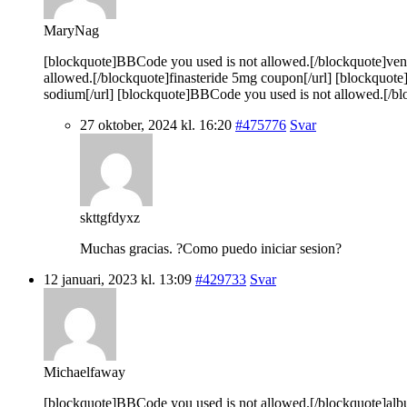
MaryNag
[blockquote]BBCode you used is not allowed.[/blockquote]vento
allowed.[/blockquote]finasteride 5mg coupon[/url] [blockquot
sodium[/url] [blockquote]BBCode you used is not allowed.[/blo
27 oktober, 2024 kl. 16:20
#475776
Svar
skttgfdyxz
Muchas gracias. ?Como puedo iniciar sesion?
12 januari, 2023 kl. 13:09
#429733
Svar
Michaelfaway
[blockquote]BBCode you used is not allowed.[/blockquote]albut