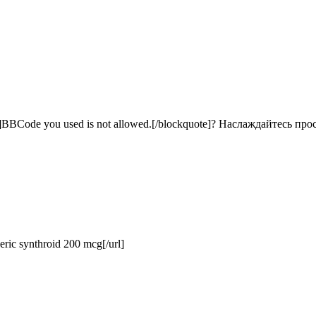
BCode you used is not allowed.[/blockquote]? Наслаждайтесь про
ric synthroid 200 mcg[/url]