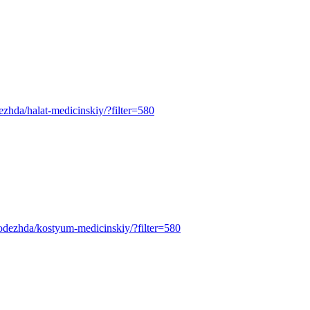
odezhda/halat-medicinskiy/?filter=580
pecodezhda/kostyum-medicinskiy/?filter=580