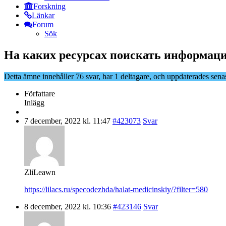
Forskning
Länkar
Forum
Sök
На каких ресурсах поискать информаци
Detta ämne innehåller 76 svar, har 1 deltagare, och uppdaterades sena
Författare
Inlägg
7 december, 2022 kl. 11:47
#423073
Svar
ZliLeawn
https://lilacs.ru/specodezhda/halat-medicinskiy/?filter=580
8 december, 2022 kl. 10:36
#423146
Svar