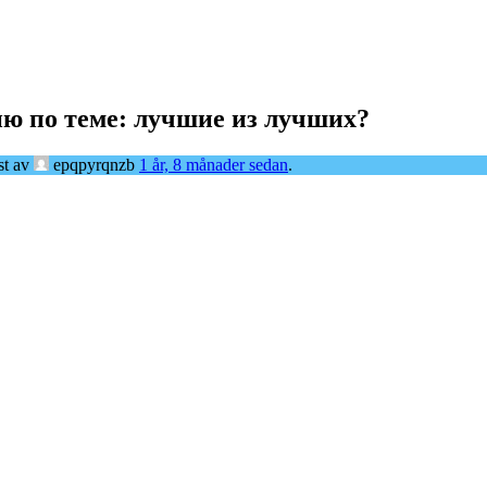
ю по теме: лучшие из лучших?
st av
epqpyrqnzb
1 år, 8 månader sedan
.