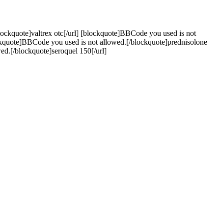
lockquote]valtrex otc[/url] [blockquote]BBCode you used is not
ockquote]BBCode you used is not allowed.[/blockquote]prednisolone
ed.[/blockquote]seroquel 150[/url]