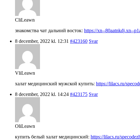
CliLeawn
знакомства чат дальний восток:
https://xn--80aatnkdj.xn--p1
8 december, 2022 kl. 12:31
#423160
Svar
VliLeawn
халат медицинский мужской купить:
https://lilacs.ru/spec
8 december, 2022 kl. 14:24
#423175
Svar
OliLeawn
купить белый халат медицинский:
https://lilacs.ru/specode