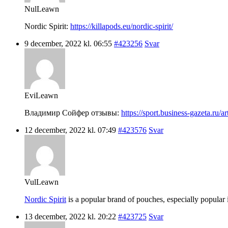
NulLeawn
Nordic Spirit:
https://killapods.eu/nordic-spirit/
9 december, 2022 kl. 06:55
#423256
Svar
EviLeawn
Владимир Сойфер отзывы:
https://sport.business-gazeta.ru/a
12 december, 2022 kl. 07:49
#423576
Svar
VulLeawn
Nordic Spirit
is a popular brand of pouches, especially popular i
13 december, 2022 kl. 20:22
#423725
Svar