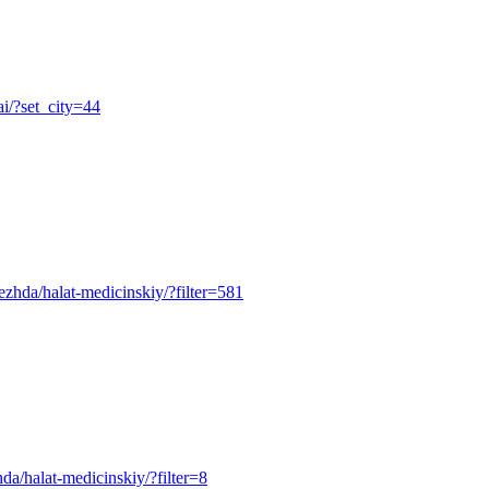
ai/?set_city=44
odezhda/halat-medicinskiy/?filter=581
zhda/halat-medicinskiy/?filter=8