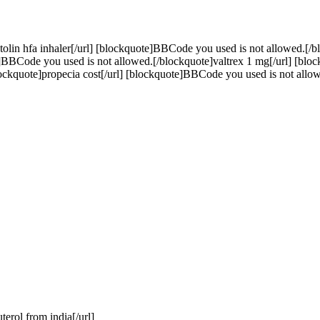
lin hfa inhaler[/url] [blockquote]BBCode you used is not allowed.[/b
e]BBCode you used is not allowed.[/blockquote]valtrex 1 mg[/url] [bl
ckquote]propecia cost[/url] [blockquote]BBCode you used is not allow
erol from india[/url]