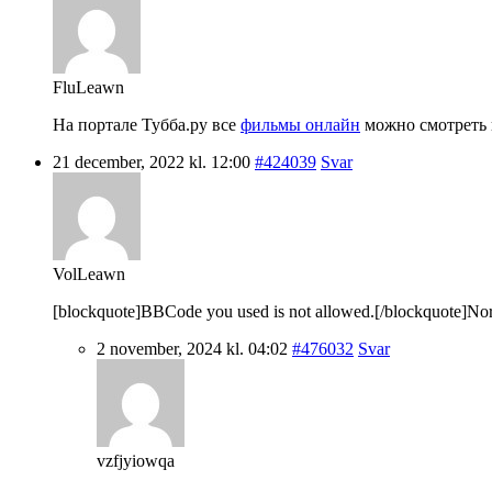
FluLeawn
На портале Тубба.ру все
фильмы онлайн
можно смотреть в
21 december, 2022 kl. 12:00
#424039
Svar
VolLeawn
[blockquote]BBCode you used is not allowed.[/blockquote]Nordic 
2 november, 2024 kl. 04:02
#476032
Svar
vzfjyiowqa