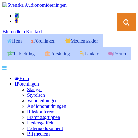
Bli medlem
Kontakt
Hem
Föreningen
Medlemssidor
Utbildning
Forskning
Länkar
Forum
Hem
Föreningen
Stadgar
Styrelsen
Valberedningen
Audionomtidningen
Rikskonferens
Framtidsgruppen
Hedersgaffeln
Externa dokument
Bli medlem