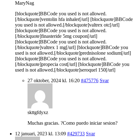
MaryNag
[blockquote]BBCode you used is not allowed.
[/blockquote]ventolin hfa inhaler[/url] [blockquote]BBCode
you used is not allowed.[/blockquote]valtrex otc[/url]
[blockquote]BBCode you used is not allowed.
[/blockquote]finasteride 5mg coupon[/url]
[blockquote]BBCode you used is not allowed.
[/blockquote]valtrex 1 mg[/url] [blockquote]BBCode you
used is not allowed.[/blockquote]prednisolone sodium[/url]
[blockquote]BBCode you used is not allowed.
[/blockquote]propecia cost[/url] [blockquote]BBCode you
used is not allowed.[/blockquote]seroquel 150[/url]
27 oktober, 2024 kl. 16:20
#475776
Svar
skttgfdyxz
Muchas gracias. ?Como puedo iniciar sesion?
12 januari, 2023 kl. 13:09
#429733
Svar