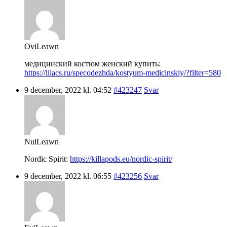
OviLeawn
медицинский костюм женский купить:
https://lilacs.ru/specodezhda/kostyum-medicinskiy/?filter=580
9 december, 2022 kl. 04:52
#423247
Svar
NulLeawn
Nordic Spirit:
https://killapods.eu/nordic-spirit/
9 december, 2022 kl. 06:55
#423256
Svar