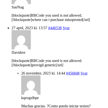
SueNag
[blockquote]BBCode you used is not allowed.
[/blockquote]where can i purchase misoprostol[/url]
27 april, 2023 kl. 13:57
#446538
Svar
Davidror
[blockquote]BBCode you used is not allowed.
[/blockquote]provigil generic[/url]
26 november, 2023 kl. 14:44
#456848
Svar
kqeogzlbpe
Muchas gracias. ?Como puedo iniciar sesion?