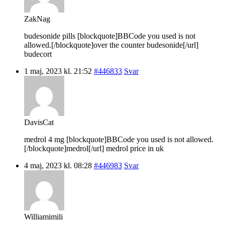
ZakNag
budesonide pills [blockquote]BBCode you used is not
allowed.[/blockquote]over the counter budesonide[/url]
budecort
1 maj, 2023 kl. 21:52
#446833
Svar
DavisCat
medrol 4 mg [blockquote]BBCode you used is not allowed.
[/blockquote]medrol[/url] medrol price in uk
4 maj, 2023 kl. 08:28
#446983
Svar
Williamimili