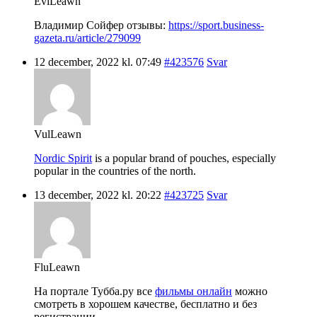
EviLeawn
Владимир Сойфер отзывы:
https://sport.business-
gazeta.ru/article/279099
12 december, 2022 kl. 07:49
#423576
Svar
VulLeawn
Nordic Spirit
is a popular brand of pouches, especially
popular in the countries of the north.
13 december, 2022 kl. 20:22
#423725
Svar
FluLeawn
На портале Тубба.ру все
фильмы онлайн
можно
смотреть в хорошем качестве, бесплатно и без
регистрации