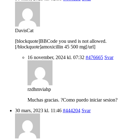
DavisCat
[blockquote]BBCode you used is not allowed.
[/blockquote]amoxicillin 45 500 mg[/url]
16 november, 2024 kl. 07:32
#476665
Svar
rzdhmviahp
Muchas gracias. ?Como puedo iniciar sesion?
30 mars, 2023 kl. 11:46
#444204
Svar