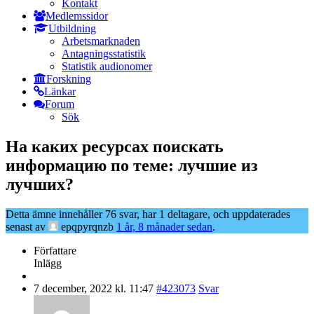
Kontakt
Medlemssidor
Utbildning
Arbetsmarknaden
Antagningsstatistik
Statistik audionomer
Forskning
Länkar
Forum
Sök
На каких ресурсах поискать
информацию по теме: лучшие из
лучших?
Detta ämne innehåller 76 svar, har 1 deltagare, och uppdaterades
senast av
epqpyrqnzb
1 år, 8 månader sedan
.
Författare
Inlägg
7 december, 2022 kl. 11:47
#423073
Svar