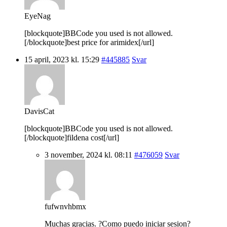
EyeNag
[blockquote]BBCode you used is not allowed.
[/blockquote]best price for arimidex[/url]
15 april, 2023 kl. 15:29
#445885
Svar
DavisCat
[blockquote]BBCode you used is not allowed.
[/blockquote]fildena cost[/url]
3 november, 2024 kl. 08:11
#476059
Svar
fufwnvhbmx
Muchas gracias. ?Como puedo iniciar sesion?