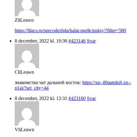
ZliLeawn
https://lilacs.ru/specodezhda/halat-medicinskiy/?filter=580
8 december, 2022 kl. 10:36
#423146
Svar
CliLeawn
знакомства чат дальний восток:
https://xn--80aatnkdj.xn--
p1ai/?set_city=44
8 december, 2022 kl. 12:31
#423160
Svar
VliLeawn