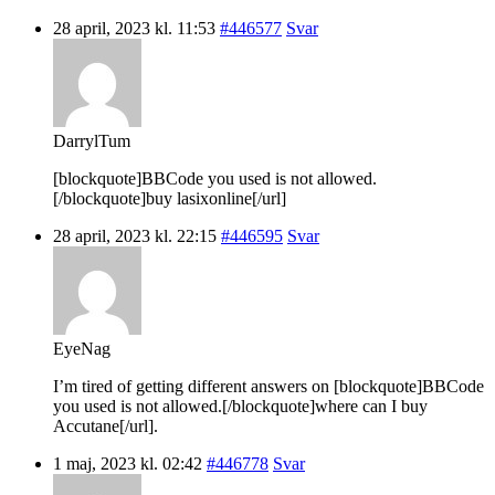
28 april, 2023 kl. 11:53
#446577
Svar
DarrylTum
[blockquote]BBCode you used is not allowed.
[/blockquote]buy lasixonline[/url]
28 april, 2023 kl. 22:15
#446595
Svar
EyeNag
I’m tired of getting different answers on [blockquote]BBCode
you used is not allowed.[/blockquote]where can I buy
Accutane[/url].
1 maj, 2023 kl. 02:42
#446778
Svar