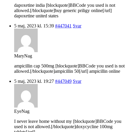
dapoxetine india [blockquote]BBCode you used is not
allowed.[/blockquote]buy generic priligy online[/url]
dapoxetine united states
5 maj, 2023 kl. 15:39
#447041
Svar
MaryNag
ampicillin cap 500mg [blockquote]BBCode you used is not
allowed.[/blockquote]ampicillin 50[/url] ampicillin online
5 maj, 2023 kl. 19:27
#447049
Svar
EyeNag
I never leave home without my [blockquote]BBCode you
used is not allowed.[/blockquote]doxycycline 100mg
tablets[/url].