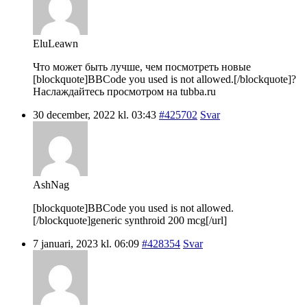
EluLeawn
Что может быть лучше, чем посмотреть новые
[blockquote]BBCode you used is not allowed.[/blockquote]?
Наслаждайтесь просмотром на tubba.ru
30 december, 2022 kl. 03:43
#425702
Svar
AshNag
[blockquote]BBCode you used is not allowed.
[/blockquote]generic synthroid 200 mcg[/url]
7 januari, 2023 kl. 06:09
#428354
Svar