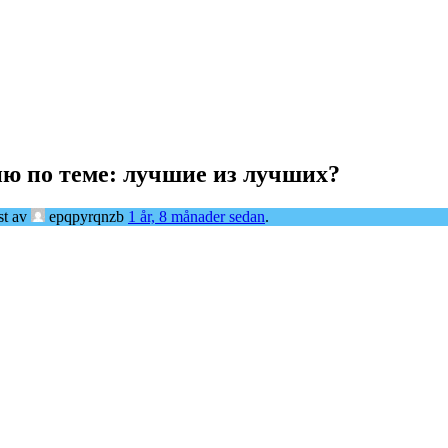
ю по теме: лучшие из лучших?
st av
epqpyrqnzb
1 år, 8 månader sedan
.