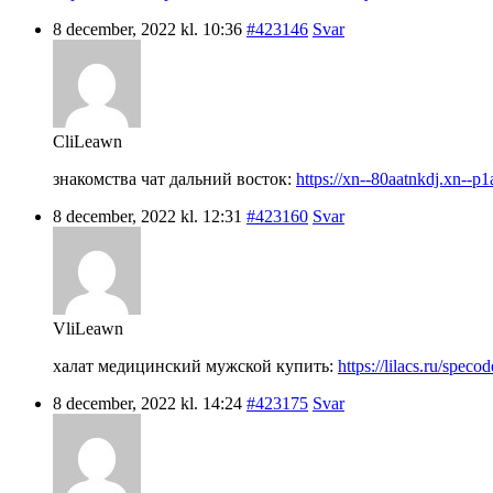
8 december, 2022 kl. 10:36
#423146
Svar
CliLeawn
знакомства чат дальний восток:
https://xn--80aatnkdj.xn--p1
8 december, 2022 kl. 12:31
#423160
Svar
VliLeawn
халат медицинский мужской купить:
https://lilacs.ru/spec
8 december, 2022 kl. 14:24
#423175
Svar