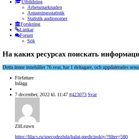
Utbildning
Arbetsmarknaden
Antagningsstatistik
Statistik audionomer
Forskning
Länkar
Forum
Sök
На каких ресурсах поискать информаци
Detta ämne innehåller 76 svar, har 1 deltagare, och uppdaterades sena
Författare
Inlägg
7 december, 2022 kl. 11:47
#423073
Svar
ZliLeawn
https://lilacs.ru/specodezhda/halat-medicinskiy/?filter=580