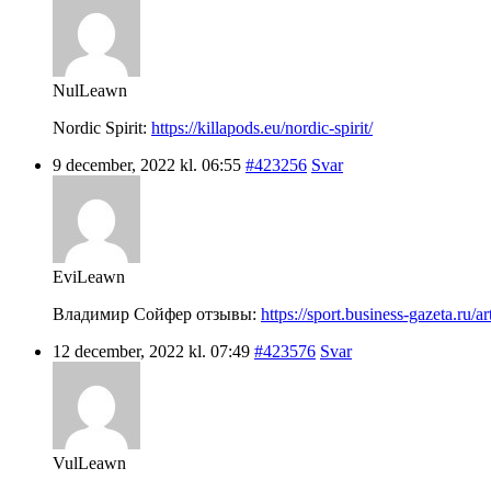
NulLeawn
Nordic Spirit:
https://killapods.eu/nordic-spirit/
9 december, 2022 kl. 06:55
#423256
Svar
EviLeawn
Владимир Сойфер отзывы:
https://sport.business-gazeta.ru/a
12 december, 2022 kl. 07:49
#423576
Svar
VulLeawn