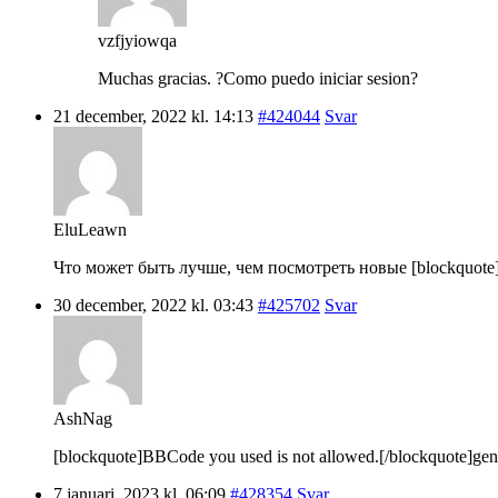
vzfjyiowqa
Muchas gracias. ?Como puedo iniciar sesion?
21 december, 2022 kl. 14:13
#424044
Svar
EluLeawn
Что может быть лучше, чем посмотреть новые [blockquote]B
30 december, 2022 kl. 03:43
#425702
Svar
AshNag
[blockquote]BBCode you used is not allowed.[/blockquote]gene
7 januari, 2023 kl. 06:09
#428354
Svar