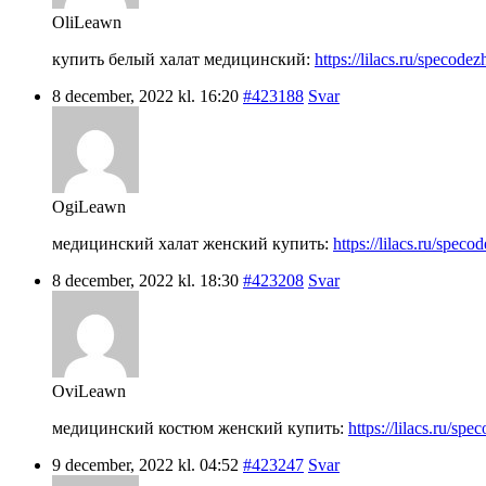
OliLeawn
купить белый халат медицинский:
https://lilacs.ru/specode
8 december, 2022 kl. 16:20
#423188
Svar
OgiLeawn
медицинский халат женский купить:
https://lilacs.ru/spec
8 december, 2022 kl. 18:30
#423208
Svar
OviLeawn
медицинский костюм женский купить:
https://lilacs.ru/s
9 december, 2022 kl. 04:52
#423247
Svar