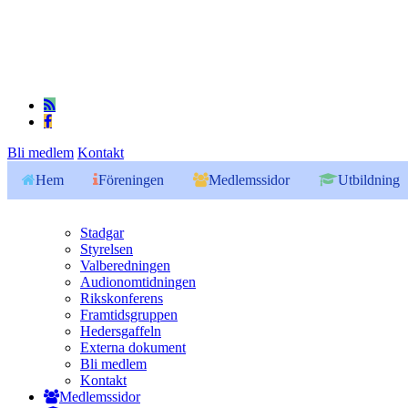
Bli medlem
Kontakt
Hem
Föreningen
Medlemssidor
Utbildning
Stadgar
Styrelsen
Valberedningen
Audionomtidningen
Rikskonferens
Framtidsgruppen
Hedersgaffeln
Externa dokument
Bli medlem
Kontakt
Medlemssidor