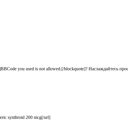
BCode you used is not allowed.[/blockquote]? Наслаждайтесь про
ric synthroid 200 mcg[/url]