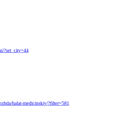
ai/?set_city=44
odezhda/halat-medicinskiy/?filter=581