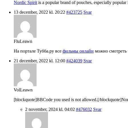
Nordic Spirit
is a popular brand of pouches, especially popular i
13 december, 2022 kl. 20:22
#423725
Svar
FluLeawn
На портале Тубба.ру все
фильмы онлайн
можно смотреть в
21 december, 2022 kl. 12:00
#424039
Svar
VolLeawn
[blockquote]BBCode you used is not allowed.[/blockquote]Nordic 
2 november, 2024 kl. 04:02
#476032
Svar