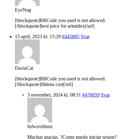
EyeNag
[blockquote]BBCode you used is not allowed.
[/blockquote]best price for arimidex[/url]
15 april, 2023 kl. 15:29
#445885
Svar
DavisCat
[blockquote]BBCode you used is not allowed.
[/blockquote]fildena cost[/url]
3 november, 2024 kl. 08:11
#476059
Svar
fufwnvhbmx
Muchas gracias. ?Como puedo iniciar sesion?