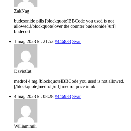
ZakNag
budesonide pills [blockquote]BBCode you used is not
allowed.[/blockquote]over the counter budesonide[/url]
budecort
1 maj, 2023 kl. 21:52
#446833
Svar
DavisCat
medrol 4 mg [blockquote]BBCode you used is not allowed.
[/blockquote]medrol[/url] medrol price in uk
4 maj, 2023 kl. 08:28
#446983
Svar
Williamimili