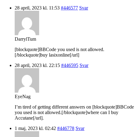
28 april, 2023 kl. 11:53
#446577
Svar
DarrylTum
[blockquote]BBCode you used is not allowed.
[/blockquote]buy lasixonline[/url]
28 april, 2023 kl. 22:15
#446595
Svar
EyeNag
I’m tired of getting different answers on [blockquote]BBCode
you used is not allowed.[/blockquote]where can I buy
Accutane[/url].
1 maj, 2023 kl. 02:42
#446778
Svar