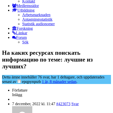
Kontakt
Medlemssidor
Utbildning
Arbetsmarknaden
Antagningsstatistik
Statistik audionomer
Forskning
Länkar
Forum
Sök
На каких ресурсах поискать
информацию по теме: лучшие из
лучших?
Detta ämne innehåller 76 svar, har 1 deltagare, och uppdaterades
senast av
epqpyrqnzb
1 år, 8 månader sedan
.
Författare
Inlägg
7 december, 2022 kl. 11:47
#423073
Svar