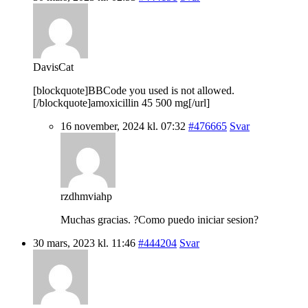
DavisCat
[blockquote]BBCode you used is not allowed.
[/blockquote]amoxicillin 45 500 mg[/url]
16 november, 2024 kl. 07:32
#476665
Svar
rzdhmviahp
Muchas gracias. ?Como puedo iniciar sesion?
30 mars, 2023 kl. 11:46
#444204
Svar