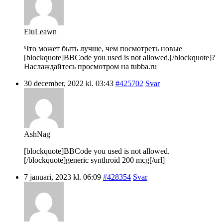
EluLeawn
Что может быть лучше, чем посмотреть новые
[blockquote]BBCode you used is not allowed.[/blockquote]?
Наслаждайтесь просмотром на tubba.ru
30 december, 2022 kl. 03:43
#425702
Svar
AshNag
[blockquote]BBCode you used is not allowed.
[/blockquote]generic synthroid 200 mcg[/url]
7 januari, 2023 kl. 06:09
#428354
Svar