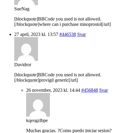
SueNag
[blockquote]BBCode you used is not allowed.
[/blockquote]where can i purchase misoprostol[/url]
27 april, 2023 kl. 13:57
#446538
Svar
Davidror
[blockquote]BBCode you used is not allowed.
[/blockquote]provigil generic[/url]
26 november, 2023 kl. 14:44
#456848
Svar
kqeogzlbpe
Muchas gracias. ?Como puedo iniciar sesion?