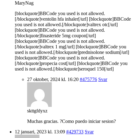
MaryNag
[blockquote]BBCode you used is not allowed.
[/blockquote]ventolin hfa inhaler[/url] [blockquote]BBCode
you used is not allowed.[/blockquote]valtrex otc[/url]
[blockquote]BBCode you used is not allowed.
[/blockquote]finasteride 5mg coupon[/url]
[blockquote]BBCode you used is not allowed.
[/blockquote]valtrex 1 mg[/url] [blockquote]BBCode you
used is not allowed.[/blockquote]prednisolone sodium[/url]
[blockquote]BBCode you used is not allowed.
[/blockquote]propecia cost[/url] [blockquote]BBCode you
used is not allowed.[/blockquote]seroquel 150[/url]
27 oktober, 2024 kl. 16:20
#475776
Svar
skttgfdyxz
Muchas gracias. ?Como puedo iniciar sesion?
12 januari, 2023 kl. 13:09
#429733
Svar