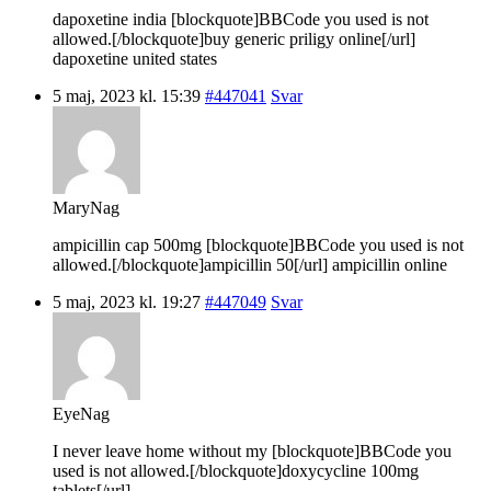
dapoxetine india [blockquote]BBCode you used is not
allowed.[/blockquote]buy generic priligy online[/url]
dapoxetine united states
5 maj, 2023 kl. 15:39
#447041
Svar
MaryNag
ampicillin cap 500mg [blockquote]BBCode you used is not
allowed.[/blockquote]ampicillin 50[/url] ampicillin online
5 maj, 2023 kl. 19:27
#447049
Svar
EyeNag
I never leave home without my [blockquote]BBCode you
used is not allowed.[/blockquote]doxycycline 100mg
tablets[/url].