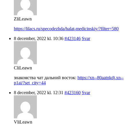
ZliLeawn
https://lilacs.ru/specodezhda/halat-medicinskiy/?filter=580
8 december, 2022 kl. 10:36
#423146
Svar
CliLeawn
знакомства чат дальний восток:
https://xn--80aatnkdj.xn--
p1ai/?set_city=44
8 december, 2022 kl. 12:31
#423160
Svar
VliLeawn