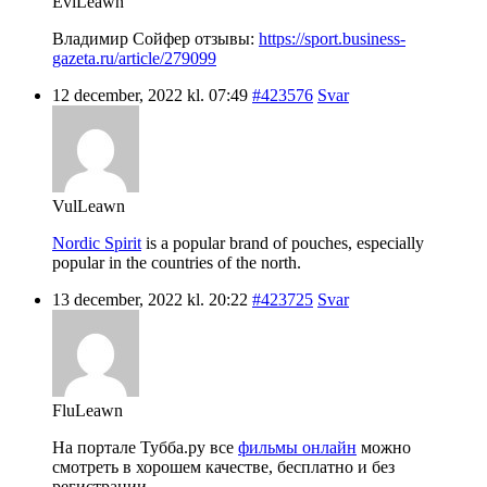
EviLeawn
Владимир Сойфер отзывы:
https://sport.business-
gazeta.ru/article/279099
12 december, 2022 kl. 07:49
#423576
Svar
VulLeawn
Nordic Spirit
is a popular brand of pouches, especially
popular in the countries of the north.
13 december, 2022 kl. 20:22
#423725
Svar
FluLeawn
На портале Тубба.ру все
фильмы онлайн
можно
смотреть в хорошем качестве, бесплатно и без
регистрации