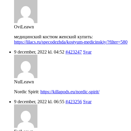
OviLeawn
медицинский костюм женский купить:
https://lilacs.ru/specodezhda/kostyum-medicinskiy/?filter=580
9 december, 2022 kl. 04:52
#423247
Svar
NulLeawn
Nordic Spirit:
https://killapods.eu/nordic-spirit/
9 december, 2022 kl. 06:55
#423256
Svar