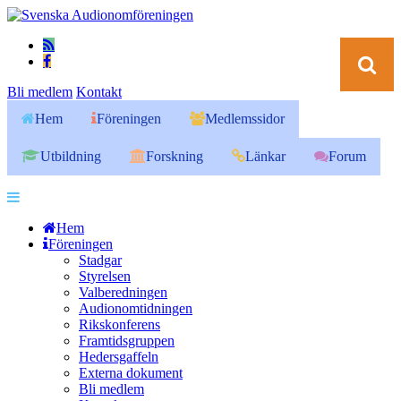
Bli medlem
Kontakt
Hem
Föreningen
Medlemssidor
Utbildning
Forskning
Länkar
Forum
Hem
Föreningen
Stadgar
Styrelsen
Valberedningen
Audionomtidningen
Rikskonferens
Framtidsgruppen
Hedersgaffeln
Externa dokument
Bli medlem