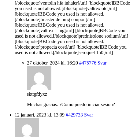
[/blockquote]ventolin hfa inhaler[/url] [blockquote]BBCode
you used is not allowed.[/blockquote]valtrex otc[/url]
[blockquote]BBCode you used is not allowed.
[/blockquote]finasteride 5mg coupon[/url]
[blockquote]BBCode you used is not allowed.
[/blockquote]valtrex 1 mg[/url] [blockquote]BBCode you
used is not allowed.[/blockquote]prednisolone sodium[/url]
[blockquote]BBCode you used is not allowed.
[/blockquote]propecia cost[/url] [blockquote]BBCode you
used is not allowed.[/blockquote]seroquel 150[/url]
27 oktober, 2024 kl. 16:20
#475776
Svar
skttgfdyxz
Muchas gracias. ?Como puedo iniciar sesion?
12 januari, 2023 kl. 13:09
#429733
Svar