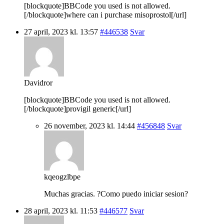
[blockquote]BBCode you used is not allowed.
[/blockquote]where can i purchase misoprostol[/url]
27 april, 2023 kl. 13:57
#446538
Svar
Davidror
[blockquote]BBCode you used is not allowed.
[/blockquote]provigil generic[/url]
26 november, 2023 kl. 14:44
#456848
Svar
kqeogzlbpe
Muchas gracias. ?Como puedo iniciar sesion?
28 april, 2023 kl. 11:53
#446577
Svar