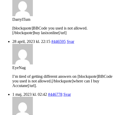
DarrylTum
[blockquote]BBCode you used is not allowed.
[/blockquote]buy lasixonline[/url]
28 april, 2023 kl. 22:15
#446595
Svar
EyeNag
I’m tired of getting different answers on [blockquote]BBCode
you used is not allowed.[/blockquote]where can I buy
Accutane[/url].
1 maj, 2023 kl. 02:42
#446778
Svar