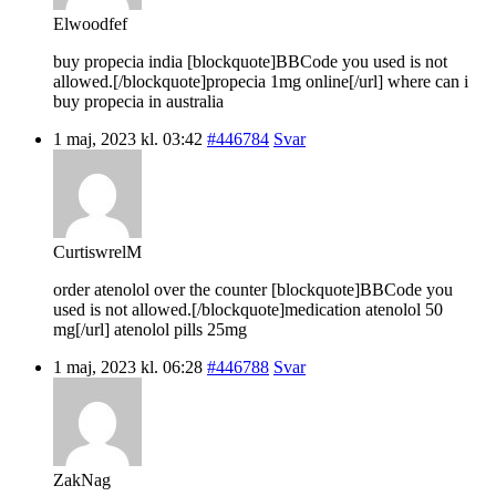
Elwoodfef
buy propecia india [blockquote]BBCode you used is not
allowed.[/blockquote]propecia 1mg online[/url] where can i
buy propecia in australia
1 maj, 2023 kl. 03:42
#446784
Svar
CurtiswrelM
order atenolol over the counter [blockquote]BBCode you
used is not allowed.[/blockquote]medication atenolol 50
mg[/url] atenolol pills 25mg
1 maj, 2023 kl. 06:28
#446788
Svar
ZakNag