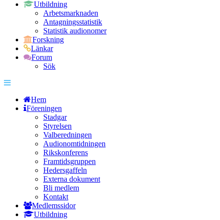
Utbildning
Arbetsmarknaden
Antagningsstatistik
Statistik audionomer
Forskning
Länkar
Forum
Sök
Hem
Föreningen
Stadgar
Styrelsen
Valberedningen
Audionomtidningen
Rikskonferens
Framtidsgruppen
Hedersgaffeln
Externa dokument
Bli medlem
Kontakt
Medlemssidor
Utbildning