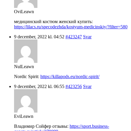
OviLeawn
медицинский костюм женский купить:
https://lilacs.ru/specodezhda/kostyum-medicinskiy/?filter=580
9 december, 2022 kl. 04:52
#423247
Svar
NulLeawn
Nordic Spirit:
https://killapods.eu/nordic-spirit/
9 december, 2022 kl. 06:55
#423256
Svar
EviLeawn
Владимир Сойфер отзывы:
https://sport.business-