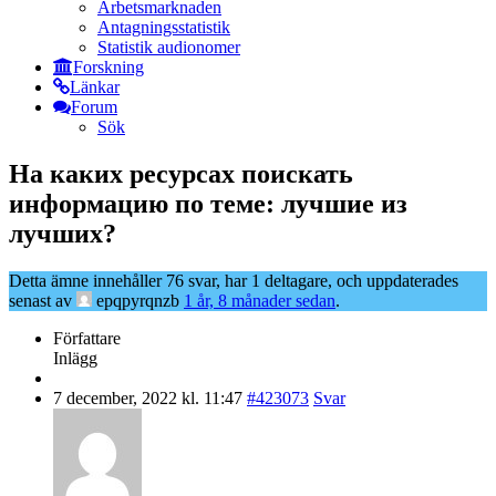
Arbetsmarknaden
Antagningsstatistik
Statistik audionomer
Forskning
Länkar
Forum
Sök
На каких ресурсах поискать
информацию по теме: лучшие из
лучших?
Detta ämne innehåller 76 svar, har 1 deltagare, och uppdaterades
senast av
epqpyrqnzb
1 år, 8 månader sedan
.
Författare
Inlägg
7 december, 2022 kl. 11:47
#423073
Svar