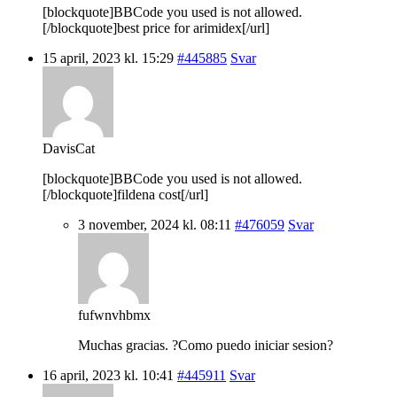
[blockquote]BBCode you used is not allowed.
[/blockquote]best price for arimidex[/url]
15 april, 2023 kl. 15:29
#445885
Svar
DavisCat
[blockquote]BBCode you used is not allowed.
[/blockquote]fildena cost[/url]
3 november, 2024 kl. 08:11
#476059
Svar
fufwnvhbmx
Muchas gracias. ?Como puedo iniciar sesion?
16 april, 2023 kl. 10:41
#445911
Svar