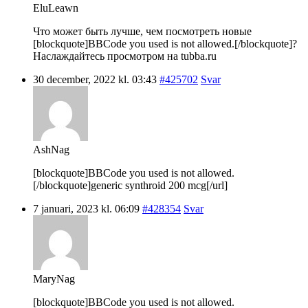
EluLeawn
Что может быть лучше, чем посмотреть новые
[blockquote]BBCode you used is not allowed.[/blockquote]?
Наслаждайтесь просмотром на tubba.ru
30 december, 2022 kl. 03:43
#425702
Svar
AshNag
[blockquote]BBCode you used is not allowed.
[/blockquote]generic synthroid 200 mcg[/url]
7 januari, 2023 kl. 06:09
#428354
Svar
MaryNag
[blockquote]BBCode you used is not allowed.