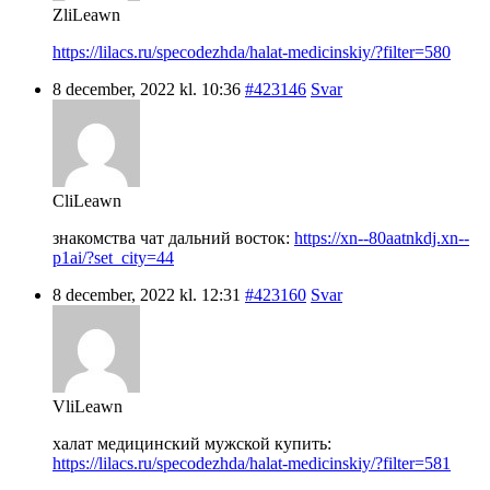
ZliLeawn
https://lilacs.ru/specodezhda/halat-medicinskiy/?filter=580
8 december, 2022 kl. 10:36
#423146
Svar
CliLeawn
знакомства чат дальний восток:
https://xn--80aatnkdj.xn--
p1ai/?set_city=44
8 december, 2022 kl. 12:31
#423160
Svar
VliLeawn
халат медицинский мужской купить:
https://lilacs.ru/specodezhda/halat-medicinskiy/?filter=581