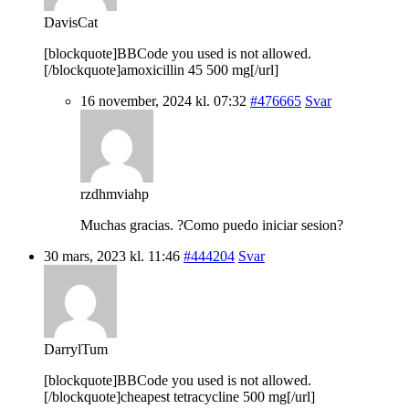
DavisCat
[blockquote]BBCode you used is not allowed.
[/blockquote]amoxicillin 45 500 mg[/url]
16 november, 2024 kl. 07:32
#476665
Svar
rzdhmviahp
Muchas gracias. ?Como puedo iniciar sesion?
30 mars, 2023 kl. 11:46
#444204
Svar
DarrylTum
[blockquote]BBCode you used is not allowed.
[/blockquote]cheapest tetracycline 500 mg[/url]