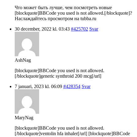
Что может быть лучше, чем посмотреть новые
[blockquote]BBCode you used is not allowed.[/blockquote]?
Наслаждайтесь просмотром на tubba.ru
30 december, 2022 kl. 03:43
#425702
Svar
AshNag
[blockquote]BBCode you used is not allowed.
[/blockquote]generic synthroid 200 mcg[/url]
7 januari, 2023 kl. 06:09
#428354
Svar
MaryNag
[blockquote]BBCode you used is not allowed.
[/blockquote]ventolin hfa inhaler[/url] [blockquote]BBCode