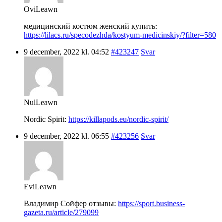
OviLeawn
медицинский костюм женский купить:
https://lilacs.ru/specodezhda/kostyum-medicinskiy/?filter=580
9 december, 2022 kl. 04:52
#423247
Svar
NulLeawn
Nordic Spirit:
https://killapods.eu/nordic-spirit/
9 december, 2022 kl. 06:55
#423256
Svar
EviLeawn
Владимир Сойфер отзывы:
https://sport.business-
gazeta.ru/article/279099