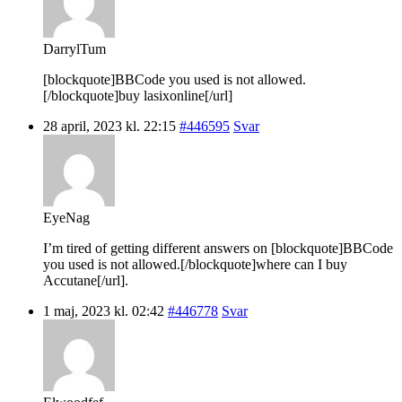
DarrylTum
[blockquote]BBCode you used is not allowed.
[/blockquote]buy lasixonline[/url]
28 april, 2023 kl. 22:15
#446595
Svar
EyeNag
I’m tired of getting different answers on [blockquote]BBCode
you used is not allowed.[/blockquote]where can I buy
Accutane[/url].
1 maj, 2023 kl. 02:42
#446778
Svar