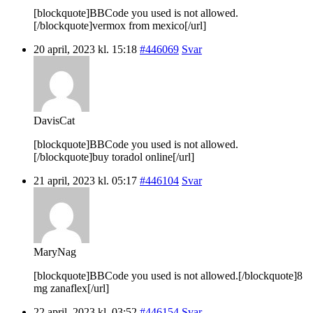
[blockquote]BBCode you used is not allowed.
[/blockquote]vermox from mexico[/url]
20 april, 2023 kl. 15:18
#446069
Svar
DavisCat
[blockquote]BBCode you used is not allowed.
[/blockquote]buy toradol online[/url]
21 april, 2023 kl. 05:17
#446104
Svar
MaryNag
[blockquote]BBCode you used is not allowed.[/blockquote]8
mg zanaflex[/url]
22 april, 2023 kl. 03:52
#446154
Svar