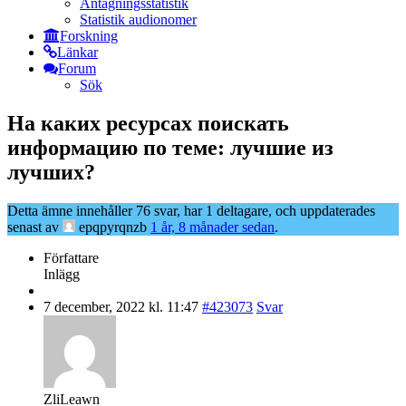
Antagningsstatistik
Statistik audionomer
Forskning
Länkar
Forum
Sök
На каких ресурсах поискать
информацию по теме: лучшие из
лучших?
Detta ämne innehåller 76 svar, har 1 deltagare, och uppdaterades
senast av
epqpyrqnzb
1 år, 8 månader sedan
.
Författare
Inlägg
7 december, 2022 kl. 11:47
#423073
Svar
ZliLeawn