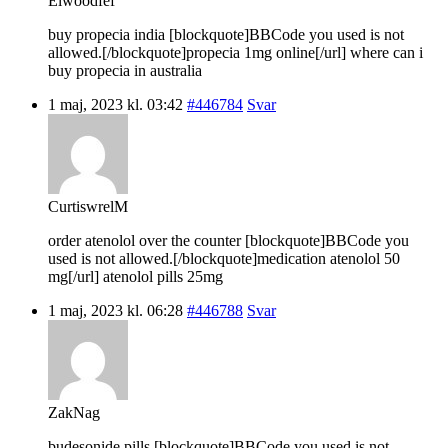
Elwoodfef
buy propecia india [blockquote]BBCode you used is not
allowed.[/blockquote]propecia 1mg online[/url] where can i
buy propecia in australia
1 maj, 2023 kl. 03:42
#446784
Svar
CurtiswrelM
order atenolol over the counter [blockquote]BBCode you
used is not allowed.[/blockquote]medication atenolol 50
mg[/url] atenolol pills 25mg
1 maj, 2023 kl. 06:28
#446788
Svar
ZakNag
budesonide pills [blockquote]BBCode you used is not