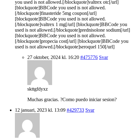
you used is not allowed.[/blockquote]valtrex otc[/url]
[blockquote]BBCode you used is not allowed.
[/blockquote]finasteride 5mg coupon[/url]
[blockquote]BBCode you used is not allowed.
[/blockquote]valtrex 1 mg[/url] [blockquote]BBCode you
used is not allowed.[/blockquote]prednisolone sodium[/url]
[blockquote]BBCode you used is not allowed.
[/blockquote]propecia cost[/url] [blockquote]BBCode you
used is not allowed.[/blockquote]seroquel 150[/url]
27 oktober, 2024 kl. 16:20
#475776
Svar
skttgfdyxz
Muchas gracias. ?Como puedo iniciar sesion?
12 januari, 2023 kl. 13:09
#429733
Svar