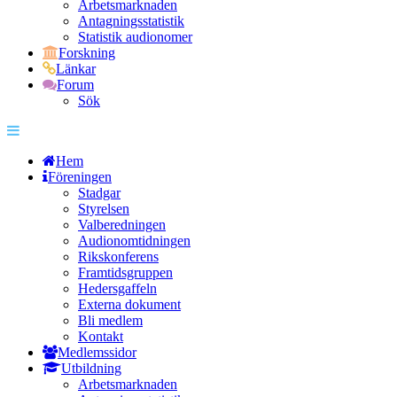
Arbetsmarknaden
Antagningsstatistik
Statistik audionomer
Forskning
Länkar
Forum
Sök
Hem
Föreningen
Stadgar
Styrelsen
Valberedningen
Audionomtidningen
Rikskonferens
Framtidsgruppen
Hedersgaffeln
Externa dokument
Bli medlem
Kontakt
Medlemssidor
Utbildning
Arbetsmarknaden