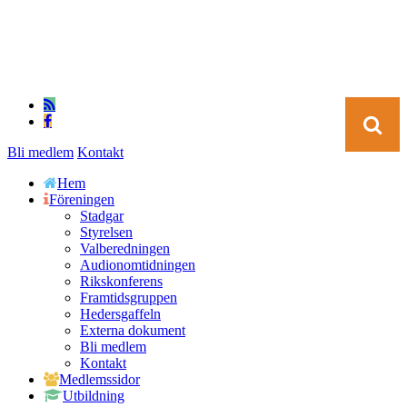
Bli medlem
Kontakt
Hem
Föreningen
Stadgar
Styrelsen
Valberedningen
Audionomtidningen
Rikskonferens
Framtidsgruppen
Hedersgaffeln
Externa dokument
Bli medlem
Kontakt
Medlemssidor
Utbildning