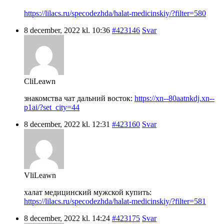
https://lilacs.ru/specodezhda/halat-medicinskiy/?filter=580
8 december, 2022 kl. 10:36
#423146
Svar
CliLeawn
знакомства чат дальний восток:
https://xn--80aatnkdj.xn--
p1ai/?set_city=44
8 december, 2022 kl. 12:31
#423160
Svar
VliLeawn
халат медицинский мужской купить:
https://lilacs.ru/specodezhda/halat-medicinskiy/?filter=581
8 december, 2022 kl. 14:24
#423175
Svar