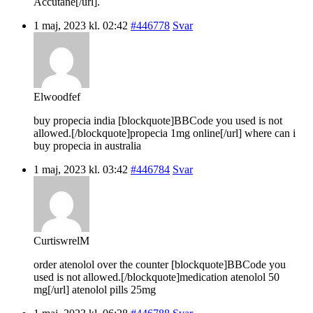
Accutane[/url].
1 maj, 2023 kl. 02:42
#446778
Svar
Elwoodfef
buy propecia india [blockquote]BBCode you used is not
allowed.[/blockquote]propecia 1mg online[/url] where can i
buy propecia in australia
1 maj, 2023 kl. 03:42
#446784
Svar
CurtiswrelM
order atenolol over the counter [blockquote]BBCode you
used is not allowed.[/blockquote]medication atenolol 50
mg[/url] atenolol pills 25mg