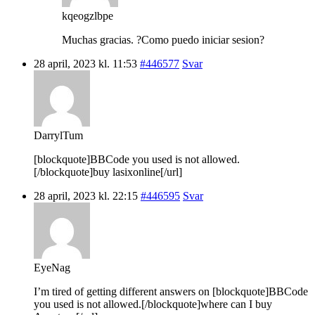
kqeogzlbpe
Muchas gracias. ?Como puedo iniciar sesion?
28 april, 2023 kl. 11:53
#446577
Svar
DarrylTum
[blockquote]BBCode you used is not allowed.
[/blockquote]buy lasixonline[/url]
28 april, 2023 kl. 22:15
#446595
Svar
EyeNag
I’m tired of getting different answers on [blockquote]BBCode
you used is not allowed.[/blockquote]where can I buy