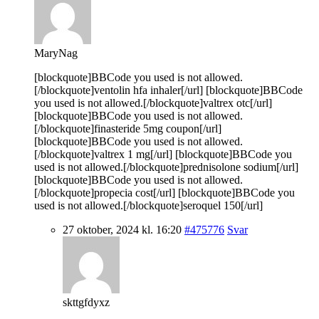
MaryNag
[blockquote]BBCode you used is not allowed.
[/blockquote]ventolin hfa inhaler[/url] [blockquote]BBCode
you used is not allowed.[/blockquote]valtrex otc[/url]
[blockquote]BBCode you used is not allowed.
[/blockquote]finasteride 5mg coupon[/url]
[blockquote]BBCode you used is not allowed.
[/blockquote]valtrex 1 mg[/url] [blockquote]BBCode you
used is not allowed.[/blockquote]prednisolone sodium[/url]
[blockquote]BBCode you used is not allowed.
[/blockquote]propecia cost[/url] [blockquote]BBCode you
used is not allowed.[/blockquote]seroquel 150[/url]
27 oktober, 2024 kl. 16:20
#475776
Svar
skttgfdyxz