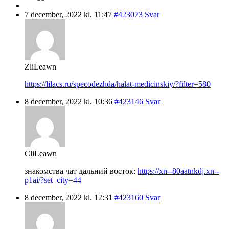
7 december, 2022 kl. 11:47
#423073
Svar
ZliLeawn
https://lilacs.ru/specodezhda/halat-medicinskiy/?filter=580
8 december, 2022 kl. 10:36
#423146
Svar
CliLeawn
знакомства чат дальний восток:
https://xn--80aatnkdj.xn--
p1ai/?set_city=44
8 december, 2022 kl. 12:31
#423160
Svar