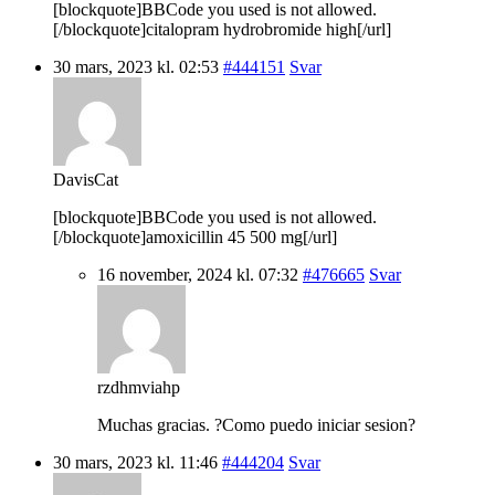
[blockquote]BBCode you used is not allowed.
[/blockquote]citalopram hydrobromide high[/url]
30 mars, 2023 kl. 02:53
#444151
Svar
DavisCat
[blockquote]BBCode you used is not allowed.
[/blockquote]amoxicillin 45 500 mg[/url]
16 november, 2024 kl. 07:32
#476665
Svar
rzdhmviahp
Muchas gracias. ?Como puedo iniciar sesion?
30 mars, 2023 kl. 11:46
#444204
Svar