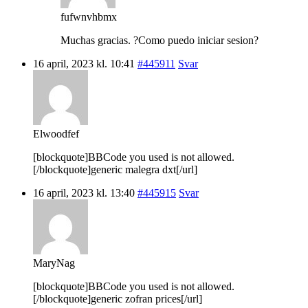
fufwnvhbmx
Muchas gracias. ?Como puedo iniciar sesion?
16 april, 2023 kl. 10:41
#445911
Svar
Elwoodfef
[blockquote]BBCode you used is not allowed.
[/blockquote]generic malegra dxt[/url]
16 april, 2023 kl. 13:40
#445915
Svar
MaryNag
[blockquote]BBCode you used is not allowed.
[/blockquote]generic zofran prices[/url]