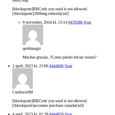
MaryNag
[blockquote]BBCode you used is not allowed.
[/blockquote]3000mg robaxin[/url]
9 november, 2024 kl. 15:14
#476386
Svar
qerkbaogzr
Muchas gracias. ?Como puedo iniciar sesion?
2 april, 2023 kl. 23:06
#444696
Svar
CurtiswrelM
[blockquote]BBCode you used is not allowed.
[/blockquote]accutane purchase canada[/url]
4 april, 2023 kl. 01:38
#444850
Svar