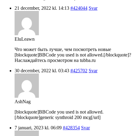
21 december, 2022 kl. 14:13
#424044
Svar
EluLeawn
Что может быть лучше, чем посмотреть новые
[blockquote]BBCode you used is not allowed.[/blockquote]?
Наслаждайтесь просмотром на tubba.ru
30 december, 2022 kl. 03:43
#425702
Svar
AshNag
[blockquote]BBCode you used is not allowed.
[/blockquote]generic synthroid 200 mcg[/url]
7 januari, 2023 kl. 06:09
#428354
Svar