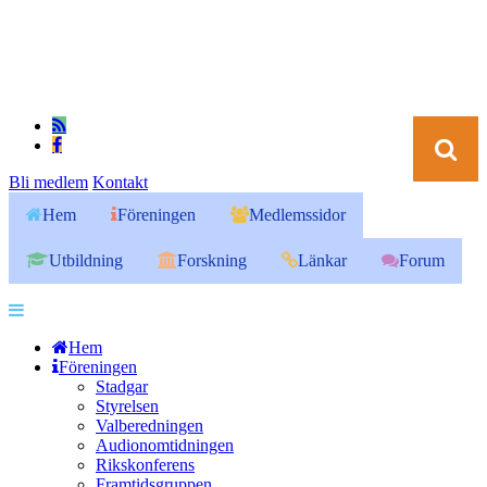
Bli medlem
Kontakt
Hem
Föreningen
Medlemssidor
Utbildning
Forskning
Länkar
Forum
Hem
Föreningen
Stadgar
Styrelsen
Valberedningen
Audionomtidningen
Rikskonferens
Framtidsgruppen