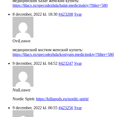
медицинский халат женский купить:
https://lilacs.ru/specodezhda/halat-medicinskiy/?filter=580
8 december, 2022 kl. 18:30
#423208
Svar
OviLeawn
медицинский костюм женский купить:
https://lilacs.ru/specodezhda/kostyum-medicinskiy/?filter=580
9 december, 2022 kl. 04:52
#423247
Svar
NulLeawn
Nordic Spirit:
https://killapods.eu/nordic-spirit/
9 december, 2022 kl. 06:55
#423256
Svar