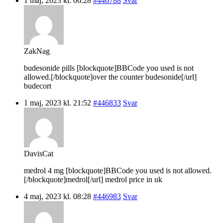
1 maj, 2023 kl. 06:28
#446788
Svar
ZakNag
budesonide pills [blockquote]BBCode you used is not
allowed.[/blockquote]over the counter budesonide[/url]
budecort
1 maj, 2023 kl. 21:52
#446833
Svar
DavisCat
medrol 4 mg [blockquote]BBCode you used is not allowed.
[/blockquote]medrol[/url] medrol price in uk
4 maj, 2023 kl. 08:28
#446983
Svar