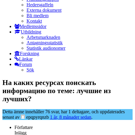
Hedersgaffeln
Externa dokument
Bli medlem
Kontakt
Medlemssidor
Utbildning
Arbetsmarknaden
Antagningsstatistik
Statistik audionomer
Forskning
Länkar
Forum
Sök
На каких ресурсах поискать
информацию по теме: лучшие из
лучших?
Detta ämne innehåller 76 svar, har 1 deltagare, och uppdaterades
senast av
epqpyrqnzb
1 år, 8 månader sedan
.
Författare
Inlägg