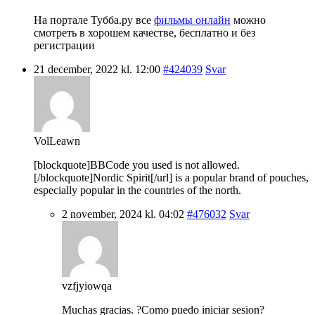
На портале Тубба.ру все
фильмы онлайн
можно
смотреть в хорошем качестве, бесплатно и без
регистрации
21 december, 2022 kl. 12:00
#424039
Svar
VolLeawn
[blockquote]BBCode you used is not allowed.
[/blockquote]Nordic Spirit[/url] is a popular brand of pouches,
especially popular in the countries of the north.
2 november, 2024 kl. 04:02
#476032
Svar
vzfjyiowqa
Muchas gracias. ?Como puedo iniciar sesion?