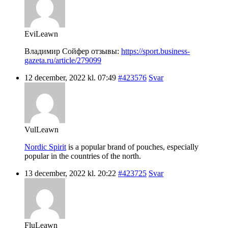
EviLeawn
Владимир Сойфер отзывы:
https://sport.business-
gazeta.ru/article/279099
12 december, 2022 kl. 07:49
#423576
Svar
VulLeawn
Nordic Spirit
is a popular brand of pouches, especially
popular in the countries of the north.
13 december, 2022 kl. 20:22
#423725
Svar
FluLeawn