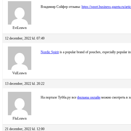
Владимир Сойфер отзывы:
https://sport.business-gazeta.ru/art
EviLeawn
12 december, 2022 kl. 07:49
Nordic Spirit
is a popular brand of pouches, especially popular in 
VulLeawn
13 december, 2022 kl. 20:22
На портале Тубба.ру все
фильмы онлайн
можно смотреть в хо
FluLeawn
21 december, 2022 kl. 12:00