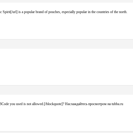
irit[/url] is a popular brand of pouches, especially popular in the countries of the north.
ode you used is not allowed.[/blockquote]? Наслаждайтесь просмотром на tubba.ru