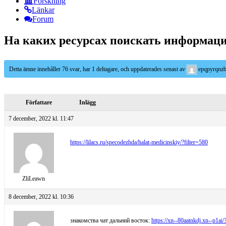
Forskning
Länkar
Forum
На каких ресурсах поискать информаци
Detta ämne innehåller 76 svar, har 1 deltagare, och uppdaterades senast av
epqpyrqnz
Författare
Inlägg
7 december, 2022 kl. 11:47
https://lilacs.ru/specodezhda/halat-medicinskiy/?filter=580
ZliLeawn
8 december, 2022 kl. 10:36
знакомства чат дальний восток:
https://xn--80aatnkdj.xn--p1ai/