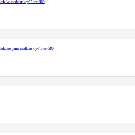
da/halat-medicinskiy/?filter=580
dezhda/kostyum-medicinskiy/?filter=580