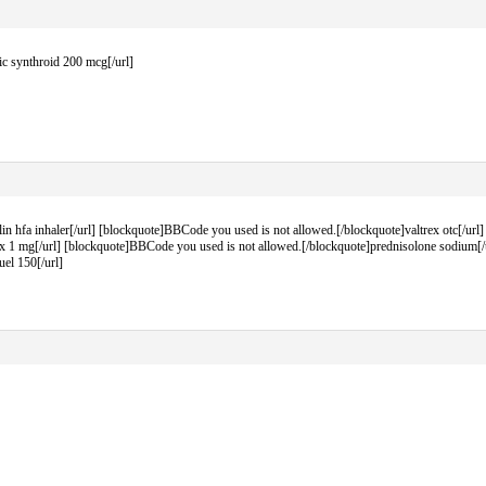
c synthroid 200 mcg[/url]
n hfa inhaler[/url] [blockquote]BBCode you used is not allowed.[/blockquote]valtrex otc[/url
x 1 mg[/url] [blockquote]BBCode you used is not allowed.[/blockquote]prednisolone sodium[/u
el 150[/url]