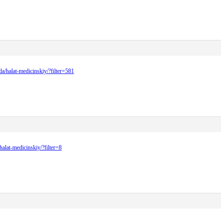
hda/halat-medicinskiy/?filter=581
/halat-medicinskiy/?filter=8