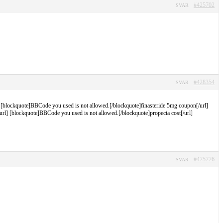
#425702
SVAR
#428354
SVAR
] [blockquote]BBCode you used is not allowed.[/blockquote]finasteride 5mg coupon[/url]
rl] [blockquote]BBCode you used is not allowed.[/blockquote]propecia cost[/url]
#475776
SVAR