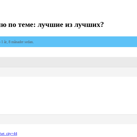
ю по теме: лучшие из лучших?
b
1 år, 8 månader sedan
.
?set_city=44