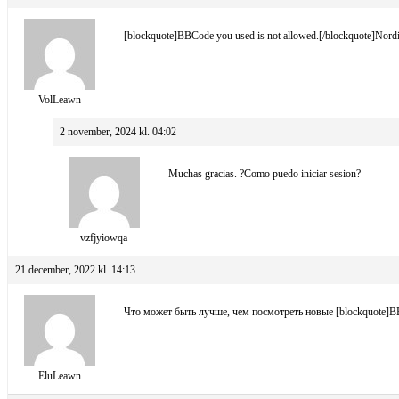
[blockquote]BBCode you used is not allowed.[/blockquote]Nordic Sp
VolLeawn
2 november, 2024 kl. 04:02
Muchas gracias. ?Como puedo iniciar sesion?
vzfjyiowqa
21 december, 2022 kl. 14:13
Что может быть лучше, чем посмотреть новые [blockquote]BBC
EluLeawn