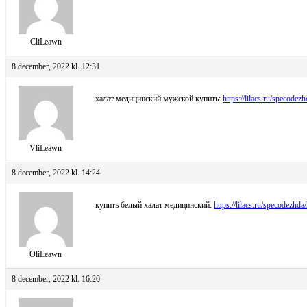
CliLeawn
8 december, 2022 kl. 12:31
халат медицинский мужской купить:
https://lilacs.ru/specodez
VliLeawn
8 december, 2022 kl. 14:24
купить белый халат медицинский:
https://lilacs.ru/specodezhda
OliLeawn
8 december, 2022 kl. 16:20