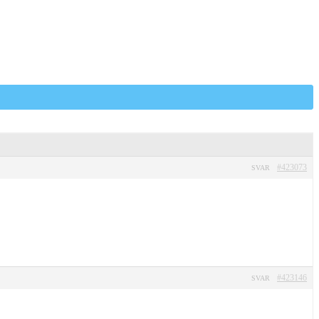
#423073
SVAR
#423146
SVAR