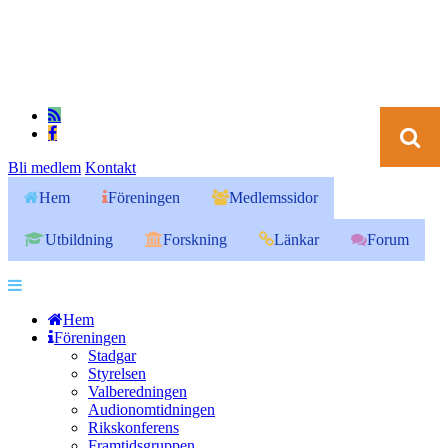
Bli medlem
Kontakt
Hem
Föreningen
Medlemssidor
Utbildning
Forskning
Länkar
Forum
Hem
Föreningen
Stadgar
Styrelsen
Valberedningen
Audionomtidningen
Rikskonferens
Framtidsgruppen