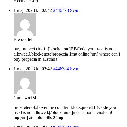
Accutane[/url].
1 maj, 2023 kl. 02:42
#446778
Svar
Elwoodfef
buy propecia india [blockquote]BBCode you used is not
allowed.[/blockquote]propecia 1mg online[/url] where can i
buy propecia in australia
1 maj, 2023 kl. 03:42
#446784
Svar
CurtiswrelM
order atenolol over the counter [blockquote]BBCode you
used is not allowed.[/blockquote]medication atenolol 50
mg[/url] atenolol pills 25mg