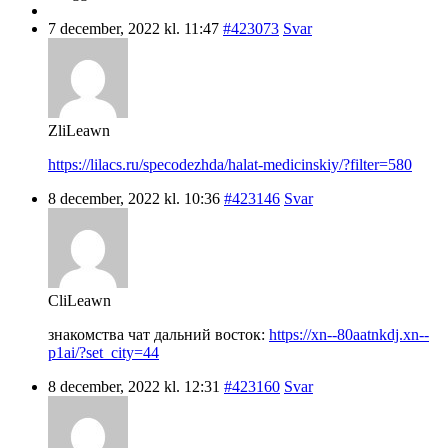
7 december, 2022 kl. 11:47
#423073
Svar
ZliLeawn
https://lilacs.ru/specodezhda/halat-medicinskiy/?filter=580
8 december, 2022 kl. 10:36
#423146
Svar
CliLeawn
знакомства чат дальний восток:
https://xn--80aatnkdj.xn--
p1ai/?set_city=44
8 december, 2022 kl. 12:31
#423160
Svar