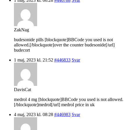
1 maj, 2023 kl. 06:28
#446788
Svar
ZakNag
budesonide pills [blockquote]BBCode you used is not
allowed.[/blockquote]over the counter budesonide[/url]
budecort
1 maj, 2023 kl. 21:52
#446833
Svar
DavisCat
medrol 4 mg [blockquote]BBCode you used is not allowed.
[/blockquote]medrol[/url] medrol price in uk
4 maj, 2023 kl. 08:28
#446983
Svar