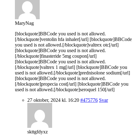
MaryNag
[blockquote]BBCode you used is not allowed.
[/blockquote]ventolin hfa inhaler[/url] [blockquote]BBCode
you used is not allowed.[/blockquote]valtrex otc[/url]
[blockquote]BBCode you used is not allowed.
[/blockquote]finasteride 5mg coupon[/url]
[blockquote]BBCode you used is not allowed.
[/blockquote]valtrex 1 mg[/url] [blockquote]BBCode you
used is not allowed.[/blockquote]prednisolone sodium[/url]
[blockquote]BBCode you used is not allowed.
[/blockquote]propecia cost[/url] [blockquote]BBCode you
used is not allowed.[/blockquote]seroquel 150[/url]
27 oktober, 2024 kl. 16:20
#475776
Svar
skttgfdyxz