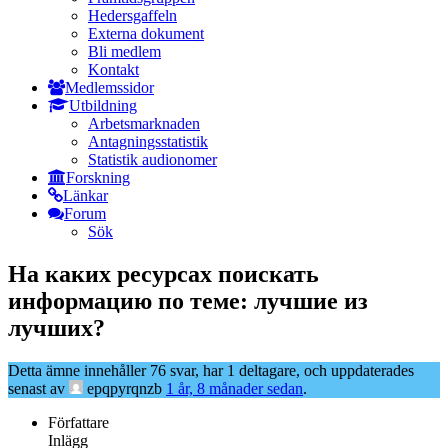
Hedersgaffeln
Externa dokument
Bli medlem
Kontakt
Medlemssidor
Utbildning
Arbetsmarknaden
Antagningsstatistik
Statistik audionomer
Forskning
Länkar
Forum
Sök
На каких ресурсах поискать
информацию по теме: лучшие из
лучших?
Detta ämne innehåller 76 svar, har 1 deltagare, och uppdaterades
senast av
epqpyrqnzb
1 år, 8 månader sedan
.
Författare
Inlägg