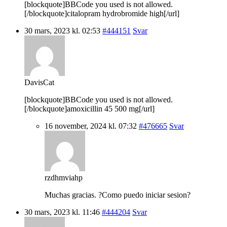
[blockquote]BBCode you used is not allowed.
[/blockquote]citalopram hydrobromide high[/url]
30 mars, 2023 kl. 02:53
#444151
Svar
DavisCat
[blockquote]BBCode you used is not allowed.
[/blockquote]amoxicillin 45 500 mg[/url]
16 november, 2024 kl. 07:32
#476665
Svar
rzdhmviahp
Muchas gracias. ?Como puedo iniciar sesion?
30 mars, 2023 kl. 11:46
#444204
Svar