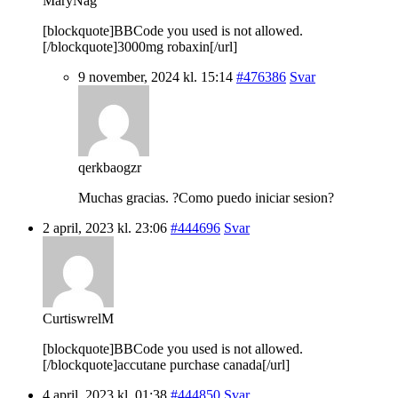
MaryNag
[blockquote]BBCode you used is not allowed.
[/blockquote]3000mg robaxin[/url]
9 november, 2024 kl. 15:14
#476386
Svar
qerkbaogzr
Muchas gracias. ?Como puedo iniciar sesion?
2 april, 2023 kl. 23:06
#444696
Svar
CurtiswrelM
[blockquote]BBCode you used is not allowed.
[/blockquote]accutane purchase canada[/url]
4 april, 2023 kl. 01:38
#444850
Svar