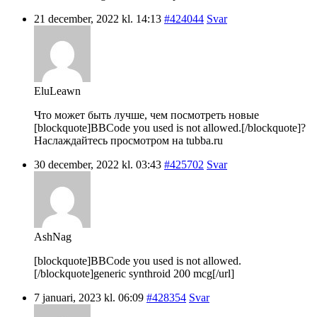
21 december, 2022 kl. 14:13
#424044
Svar
EluLeawn
Что может быть лучше, чем посмотреть новые
[blockquote]BBCode you used is not allowed.[/blockquote]?
Наслаждайтесь просмотром на tubba.ru
30 december, 2022 kl. 03:43
#425702
Svar
AshNag
[blockquote]BBCode you used is not allowed.
[/blockquote]generic synthroid 200 mcg[/url]
7 januari, 2023 kl. 06:09
#428354
Svar