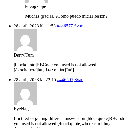
kqeogzlbpe
Muchas gracias. ?Como puedo iniciar sesion?
28 april, 2023 kl. 11:53
#446577
Svar
DarrylTum
[blockquote]BBCode you used is not allowed.
[/blockquote]buy lasixonline[/url]
28 april, 2023 kl. 22:15
#446595
Svar
EyeNag
I’m tired of getting different answers on [blockquote]BBCode
you used is not allowed.[/blockquote]where can I buy