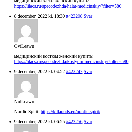
медицинский халат женский купить:
https://lilacs.ru/specodezhda/halat-medicinskiy/?filter=580
8 december, 2022 kl. 18:30
#423208
Svar
OviLeawn
медицинский костюм женский купить:
https://lilacs.ru/specodezhda/kostyum-medicinskiy/?filter=580
9 december, 2022 kl. 04:52
#423247
Svar
NulLeawn
Nordic Spirit:
https://killapods.eu/nordic-spirit/
9 december, 2022 kl. 06:55
#423256
Svar