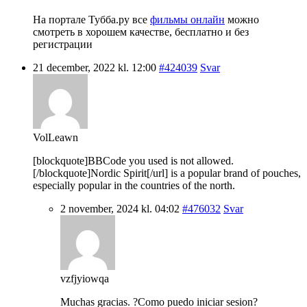
На портале Тубба.ру все
фильмы онлайн
можно
смотреть в хорошем качестве, бесплатно и без
регистрации
21 december, 2022 kl. 12:00
#424039
Svar
VolLeawn
[blockquote]BBCode you used is not allowed.
[/blockquote]Nordic Spirit[/url] is a popular brand of pouches,
especially popular in the countries of the north.
2 november, 2024 kl. 04:02
#476032
Svar
vzfjyiowqa
Muchas gracias. ?Como puedo iniciar sesion?