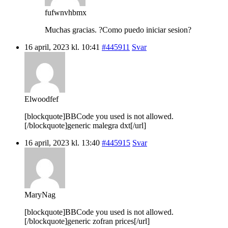
fufwnvhbmx
Muchas gracias. ?Como puedo iniciar sesion?
16 april, 2023 kl. 10:41
#445911
Svar
Elwoodfef
[blockquote]BBCode you used is not allowed.
[/blockquote]generic malegra dxt[/url]
16 april, 2023 kl. 13:40
#445915
Svar
MaryNag
[blockquote]BBCode you used is not allowed.
[/blockquote]generic zofran prices[/url]