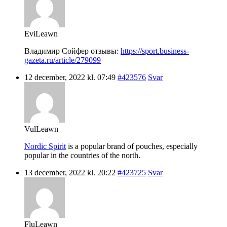
EviLeawn
Владимир Сойфер отзывы:
https://sport.business-
gazeta.ru/article/279099
12 december, 2022 kl. 07:49
#423576
Svar
VulLeawn
Nordic Spirit
is a popular brand of pouches, especially
popular in the countries of the north.
13 december, 2022 kl. 20:22
#423725
Svar
FluLeawn